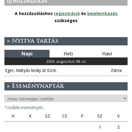
ÚJ HOZZÁSZÓLÁS
A hozzászóláshoz
regisztráció
és
bejelentkezés
szükséges
Nyitva tartás
Napi
Heti
Havi
2026. augusztus 08. sz
Eger, Mátyás király út 62/A.
Zárva
Eseménynaptár
További események..
H
K
SZ
CS
P
SZ
V
1
2