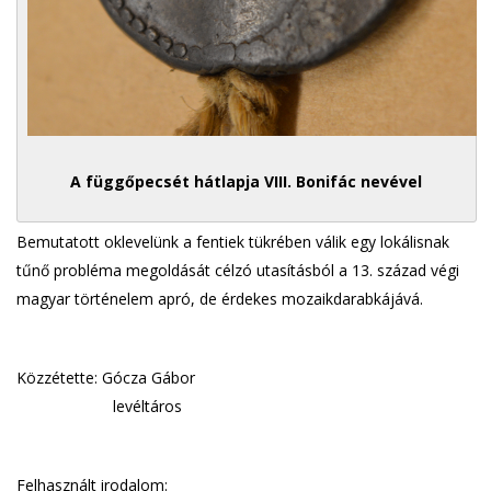
A függőpecsét hátlapja VIII. Bonifác nevével
Bemutatott oklevelünk a fentiek tükrében válik egy lokálisnak
tűnő probléma megoldását célzó utasításból a 13. század végi
magyar történelem apró, de érdekes mozaikdarabkájává.
Közzétette: Gócza Gábor
levéltáros
Felhasznált irodalom: