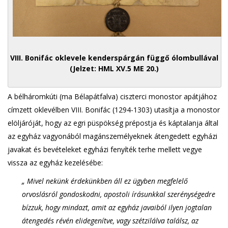
VIII. Bonifác oklevele kenderspárgán függő ólombullával
(Jelzet: HML XV.5 ME 20.)
A bélháromkúti (ma Bélapátfalva) ciszterci monostor apátjához
címzett oklevélben VIII. Bonifác (1294-1303) utasítja a monostor
elöljáróját, hogy az egri püspökség prépostja és káptalanja által
az egyház vagyonából magánszemélyeknek átengedett egyházi
javakat és bevételeket egyházi fenyíték terhe mellett vegye
vissza az egyház kezelésébe:
„ Mivel nekünk érdekünkben áll ez ügyben megfelelő
orvoslásról gondoskodni, apostoli írásunkkal szerénységedre
bízzuk, hogy mindazt, amit az egyház javaiból ilyen jogtalan
átengedés révén elidegenítve, vagy szétzilálva találsz, az