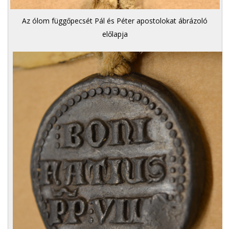
Az ólom függőpecsét Pál és Péter apostolokat ábrázoló
előlapja