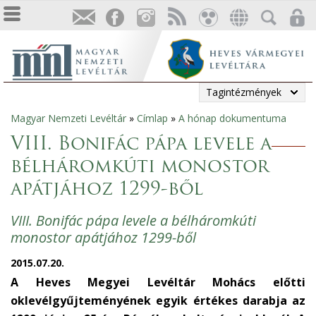
Tagintézmények
Magyar Nemzeti Levéltár
»
Címlap
»
A hónap dokumentuma
Jelenlegi
VIII. Bonifác pápa levele a
hely
bélháromkúti monostor
apátjához 1299-ből
VIII. Bonifác pápa levele a bélháromkúti
monostor apátjához 1299-ből
2015.07.20.
A Heves Megyei Levéltár Mohács előtti
oklevélgyűjteményének egyik értékes darabja az