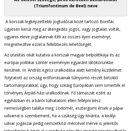
(Triumfontinum de Beel) neve
A korszak legképzettebb jogtudósai közé tartozó Bonifác
ügyesen kerüli meg az átengedés jogos, vagy jogtalan voltát,
ugyanis eleve jogtalannak ítéli az összes ilyen eseményt,
megnehezítve ezzel a fellebbezés lehetőségét.
Az utasítás okát kutatva a korszak magyar belpolitikája és az
európai politikai színtér eseményei egyaránt látókörünkbe
kerülnek. III. András egész uralkodása alatt kemény küzdelmet
folytatott az ország erőforrásainak túlnyomó részét birtokló
tartományurakkal, úgy, hogy sokáig Európában sem ismerték el
törvényes Árpád-házi uralkodónak. Fő támaszát ezért az
egyházban és a bárói túlhatalom ellen fellépni kész
nemességben találta meg. Lodomér, esztergomi érsek a pápai
udvarral is szembement, ha a szükség úgy kívánta, a királyi
udvar jogászai pedig nemzetközi mércével mérve is jelentős
teljesítményt értek el a rendiség irányába mutató törvényalkotás