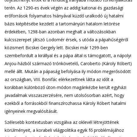
terén. Az 1290-es évek végén az addig katonai és gazdasági
erőforrások folyamatos hiányával küzdő uralkodó új hatalmi
bázis kiépítésébe kezdett a tartományúri hatalom letörése
érdekében, 1298-ban azonban meghalt a változásokban
kulcsszerepet játszó Lodomér érsek, s utóda a pápahűségéről
közismert Bicskei Gergely lett. Bicskei már 1299-ben
szembefordult a királlyal és a pápa által is támogatott, a nápolyi
Anjou-házból származó trónkövetelő, Caroberto (Károly Róbert)
mellé állt. Miután a pápaság befolyása ily módon megerősödött
az országban, VIII. Bonifác elérkezettnek látta az időt a
korábban különböző úton-módon magánkézbe került egyházi
javadalmak visszaszerzésére, nem utolsósorban azért, hogy
ezekből a forrásokból finanszírozhassa Károly Róbert hatalmi
igényeinek megvalósítását.
Szélesebb kontextusban vizsgálva az oklevél létrejöttének
körülményeit, a korabeli világpolitika egyik fő problémájához