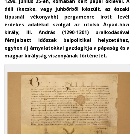
1299. június 25-én, Rómában kelt pápai oklevél. A
déli (kecske, vagy juhbőrből készült, az északi
típusnál vékonyabb) pergamenre írott levél
érdekes adalékul szolgál az utolsó Árpád-házi
király, III. András (1290-1301) uralkodásával
fémjelzett időszak belpolitikai helyzetéhez,
egyben új árnyalatokkal gazdagítja a pápaság és a
magyar királyság viszonyának történetét.