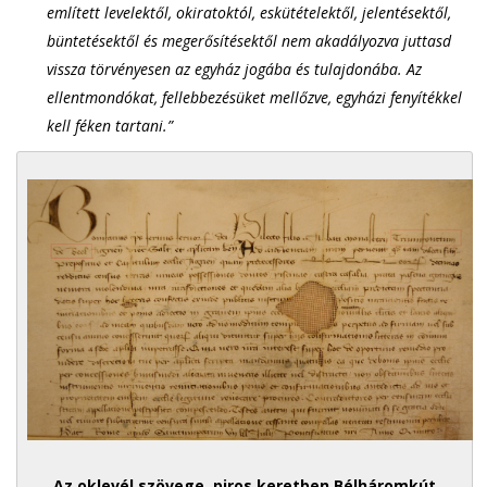
említett levelektől, okiratoktól, eskütételektől, jelentésektől,
büntetésektől és megerősítésektől nem akadályozva juttasd
vissza törvényesen az egyház jogába és tulajdonába. Az
ellentmondókat, fellebbezésüket mellőzve, egyházi fenyítékkel
kell féken tartani.”
Az oklevél szövege, piros keretben Bélháromkút