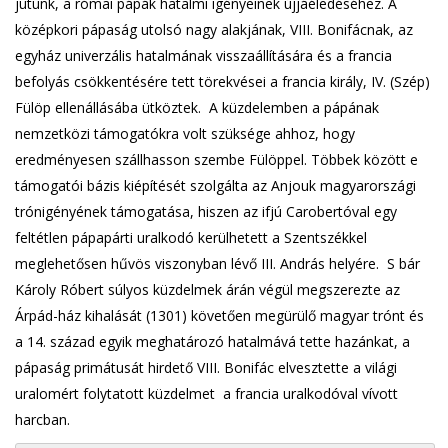
jutunk, a római pápák hatalmi igényeinek újjáéledéséhez. A
középkori pápaság utolsó nagy alakjának, VIII. Bonifácnak, az
egyház univerzális hatalmának visszaállítására és a francia
befolyás csökkentésére tett törekvései a francia király, IV. (Szép)
Fülöp ellenállásába ütköztek. A küzdelemben a pápának
nemzetközi támogatókra volt szüksége ahhoz, hogy
eredményesen szállhasson szembe Fülöppel. Többek között e
támogatói bázis kiépítését szolgálta az Anjouk magyarországi
trónigényének támogatása, hiszen az ifjú Carobertóval egy
feltétlen pápapárti uralkodó kerülhetett a Szentszékkel
meglehetősen hűvös viszonyban lévő III. András helyére. S bár
Károly Róbert súlyos küzdelmek árán végül megszerezte az
Árpád-ház kihalását (1301) követően megürülő magyar trónt és
a 14. század egyik meghatározó hatalmává tette hazánkat, a
pápaság primátusát hirdető VIII. Bonifác elvesztette a világi
uralomért folytatott küzdelmet a francia uralkodóval vívott
harcban.