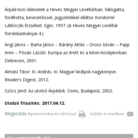
Árpád-kori oklevelek a Heves Megyei Levéltárban. Válogatta,
fordította, bevezetéssel, jegyzetekkel ellátta: Kondorné
Látkóczki Erzsébet. Eger, 1997. (A Heves Megyei Levéltár
forráskiadványai 4.)
Angi János – Barta János – Bárány Attila – Orosz István – Papp
Imre – Pósán László: Európa az érett és a kései középkorban.
Debrecen, 2001.
Almási Tibor: III. András. In: Magyar királyok nagykönyve.
Reader’s Digest, 2012.
Szűcs Jenő: Az utolsó Árpádok. Osiris, Budapest, 2002.
Utolsó frissítés:
2017.04.12.
Megosztás
Nyomtatóbarát változat
küldés e-mailben