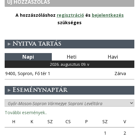
ÚJ HOZZÁSZÓLÁS
A hozzászóláshoz
regisztráció
és
bejelentkezés
szükséges
Nyitva tartás
Napi
Heti
Havi
2026. augusztus 09. v
9400, Sopron, Fő tér 1
Zárva
Eseménynaptár
További események..
H
K
SZ
CS
P
SZ
V
1
2