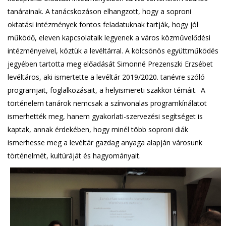
tanárainak. A tanácskozáson elhangzott, hogy a soproni
oktatási intézmények fontos feladatuknak tartják, hogy jól
működő, eleven kapcsolataik legyenek a város közművelődési
intézményeivel, köztük a levéltárral. A kölcsönös együttműködés
jegyében tartotta meg előadását Simonné Prezenszki Erzsébet
levéltáros, aki ismertette a levéltár 2019/2020. tanévre szóló
programjait, foglalkozásait, a helyismereti szakkör témáit. A
történelem tanárok nemcsak a színvonalas programkínálatot
ismerhették meg, hanem gyakorlati-szervezési segítséget is
kaptak, annak érdekében, hogy minél több soproni diák
ismerhesse meg a levéltár gazdag anyaga alapján városunk
történelmét, kultúráját és hagyományait.