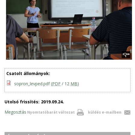
Csatolt állományok:
sopron_levped.pdf
(
PDF
/ 12
MB
)
Utolsó frissítés:
2019.09.24.
Megosztás
Nyomtatóbarát változat
küldés e-mailben