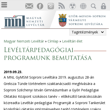
Tagintézmények
Magyar Nemzeti Levéltár
»
Címlap
»
Levéltári élet
Jelenlegi
Levéltárpedagógiai
hely
programunk bemutatása
2019.09.23.
A MNL GyMSM Soproni Levéltára 2019. augusztus 28-án
Greksza Tünde történelem szaktanácsadó meghívására a
Soproni Széchenyi István Gimnáziumban a Győri Pedagógiai
Oktatási Központ szokásos tanév – előkészítő tanácskozásán
közreadta Levéltár-pedagógiai Programját a Soproni Tankerület
középfokú oktatási intézményeiben tanító történelem szakos