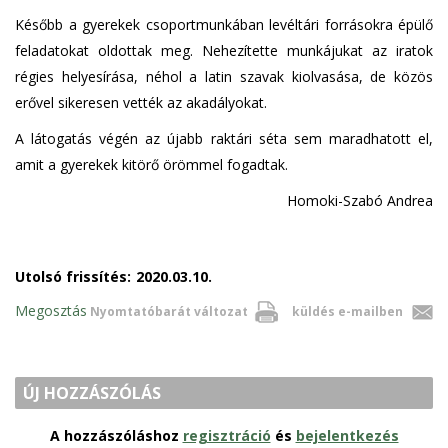
Később a gyerekek csoportmunkában levéltári forrásokra épülő
feladatokat oldottak meg. Nehezítette munkájukat az iratok
régies helyesírása, néhol a latin szavak kiolvasása, de közös
erővel sikeresen vették az akadályokat.
A látogatás végén az újabb raktári séta sem maradhatott el,
amit a gyerekek kitörő örömmel fogadtak.
Homoki-Szabó Andrea
Utolsó frissítés:
2020.03.10.
Megosztás
Nyomtatóbarát változat
küldés e-mailben
ÚJ HOZZÁSZÓLÁS
A hozzászóláshoz
regisztráció
és
bejelentkezés