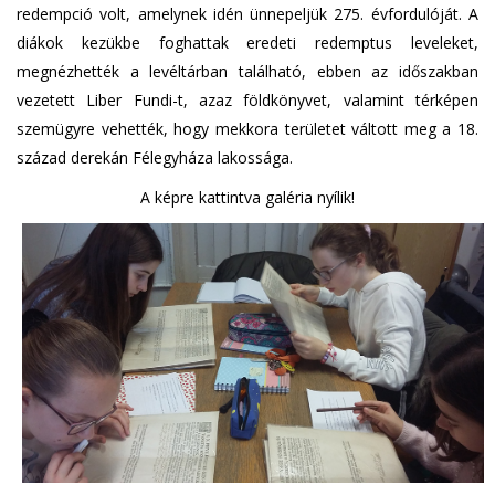
redempció volt, amelynek idén ünnepeljük 275. évfordulóját. A
diákok kezükbe foghattak eredeti redemptus leveleket,
megnézhették a levéltárban található, ebben az időszakban
vezetett Liber Fundi-t, azaz földkönyvet, valamint térképen
szemügyre vehették, hogy mekkora területet váltott meg a 18.
század derekán Félegyháza lakossága.
A képre kattintva galéria nyílik!