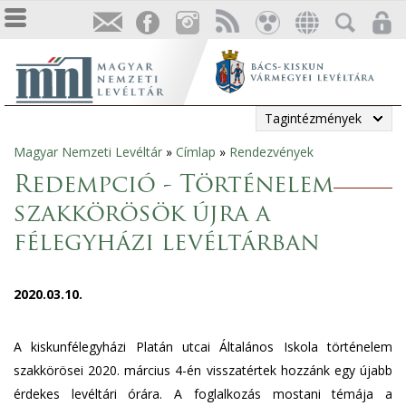
Tagintézmények
Magyar Nemzeti Levéltár
»
Címlap
»
Rendezvények
Jelenlegi
Redempció - Történelem
hely
szakkörösök újra a
félegyházi levéltárban
2020.03.10.
A kiskunfélegyházi Platán utcai Általános Iskola történelem
szakkörösei 2020. március 4-én visszatértek hozzánk egy újabb
érdekes levéltári órára. A foglalkozás mostani témája a