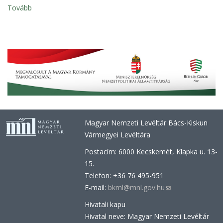
Tovább
Magyar Nemzeti Levéltár Bács-Kiskun
Vármegyei Levéltára
Postacím: 6000 Kecskemét, Klapka u. 13-
15.
Telefon: +36 76 495-951
E-mail:
bkml@mnl.gov.hu
(link
sends
Hivatali kapu
e-
Hivatal neve: Magyar Nemzeti Levéltár