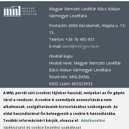
Magyar Nemzeti Levéltár Bács-Kiskun
Vármegyei Levéltára
Postacím: 6000 Kecskemét, Klapka u. 13-
15.
Telefon: +36 76 495-951
E-mail:
bkml@mnl.gov.hu
(link
sends
Hivatali kapu
e-
Hivatal neve: Magyar Nemzeti Levéltár
mail)
Bács-Kiskun Vármegyei Levéltára
Rövid név: MNLBKML
KRID szám: 663323933
Hivatali kapu - Központi Érkeztetési
A MNL portál süti (cookie) fájlokat használ, melyeket az Ön gépén
Rendszer (KÉR)
tárol a rendszer. A cookie-k személyek azonosítására nem
Hivatal neve: Magyar Nemzeti Levéltár
alkalmasak, szolgáltatásaink biztosításához szükségesek. Az
Rövid név: MNL BKML
oldal használatával Ön beleegyezik a cookie-k használatába.
KRID szám: 113809158
További információért kérjük, olvassa el:
Adatkezelési
tájékoztató és cookie kezelési szabályzat
(link
Tartalomszerkesztők:
Király István
,
Mudri