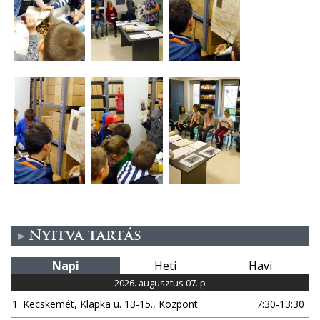
Nyitva tartás
Napi
Heti
Havi
2026. augusztus 07. p
1. Kecskemét, Klapka u. 13-15., Központ
7:30-13:30