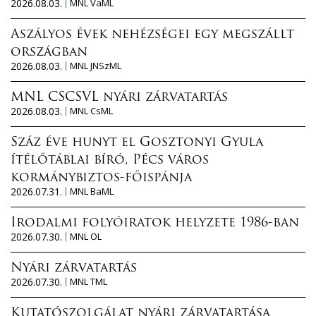
2026.08.03.
MNL VaML
Aszályos évek nehézségei egy megszállt
országban
2026.08.03.
MNL JNSzML
MNL CSCSVL nyári zárvatartás
2026.08.03.
MNL CsML
Száz éve hunyt el Gosztonyi Gyula
ítélőtáblai bíró, Pécs város
kormánybiztos-főispánja
2026.07.31.
MNL BaML
Irodalmi folyóiratok helyzete 1986-ban
2026.07.30.
MNL OL
Nyári zárvatartás
2026.07.30.
MNL TML
Kutatószolgálat nyári zárvatartása