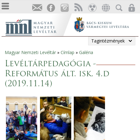
Tagintézmények
Magyar Nemzeti Levéltár
»
Címlap
»
Galéria
Jelenlegi
Levéltárpedagógia -
hely
Református ált. isk. 4.d
(2019.11.14)