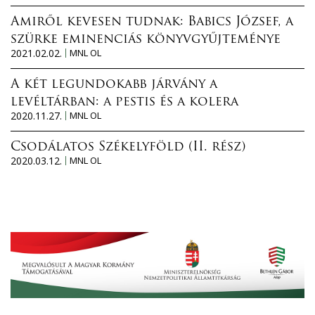
Amiről kevesen tudnak: Babics József, a
szürke eminenciás könyvgyűjteménye
2021.02.02.
MNL OL
A két legundokabb járvány a
levéltárban: a pestis és a kolera
2020.11.27.
MNL OL
Csodálatos Székelyföld (II. rész)
2020.03.12.
MNL OL