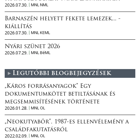
2026.07.30.
MNL NML
Barnaszén helyett fekete lemezek... -
kiállítás
2026.07.30.
MNL KEML
Nyári szünet 2026
2026.07.29.
MNL BéML
Legutóbbi blogbejegyzések
„Káros forrásanyagok” Egy
dokumentumkötet betiltásának és
megsemmisítésének története
2026.01.28.
MNL OL
„Neokutyabőr”. 1987-es ellenvélemény a
családfakutatásról
2022.02.09.
MNL OL