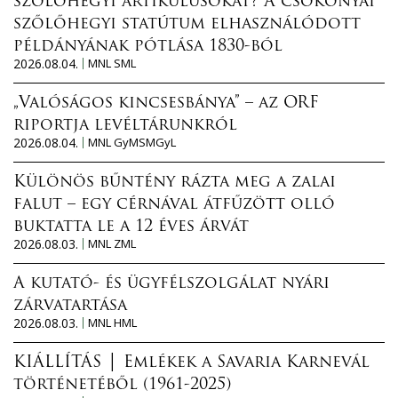
szőlőhegyi artikulusokat? A csokonyai
szőlőhegyi statútum elhasználódott
példányának pótlása 1830-ból
2026.08.04.
MNL SML
„Valóságos kincsesbánya” – az ORF
riportja levéltárunkról
2026.08.04.
MNL GyMSMGyL
Különös bűntény rázta meg a zalai
falut – egy cérnával átfűzött olló
buktatta le a 12 éves árvát
2026.08.03.
MNL ZML
A kutató- és ügyfélszolgálat nyári
zárvatartása
2026.08.03.
MNL HML
KIÁLLÍTÁS │ Emlékek a Savaria Karnevál
történetéből (1961-2025)