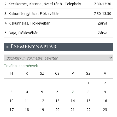
2. Kecskemét, Katona József tér 8., Telephely
7:30-13:30
3. Kiskunfélegyháza, Fióklevéltár
7:30-13:30
4. Kiskunhalas, Fióklevéltár
Zárva
5. Baja, Fióklevéltár
Zárva
Eseménynaptár
További események..
H
K
SZ
CS
P
SZ
V
1
2
3
4
5
6
7
8
9
10
11
12
13
14
15
16
17
18
19
20
21
22
23