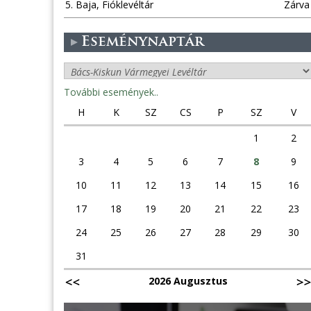
5. Baja, Fióklevéltár
Zárva
Eseménynaptár
További események..
H
K
SZ
CS
P
SZ
V
1
2
3
4
5
6
7
8
9
10
11
12
13
14
15
16
17
18
19
20
21
22
23
24
25
26
27
28
29
30
31
2026 Augusztus