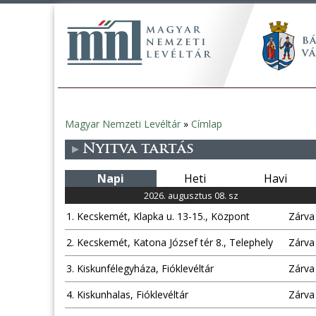
Magyar Nemzeti Levéltár
»
Címlap
Jelenlegi
Nyitva tartás
hely
Napi
Heti
Havi
2026. augusztus 08. sz
1. Kecskemét, Klapka u. 13-15., Központ
Zárva
2. Kecskemét, Katona József tér 8., Telephely
Zárva
3. Kiskunfélegyháza, Fióklevéltár
Zárva
4. Kiskunhalas, Fióklevéltár
Zárva