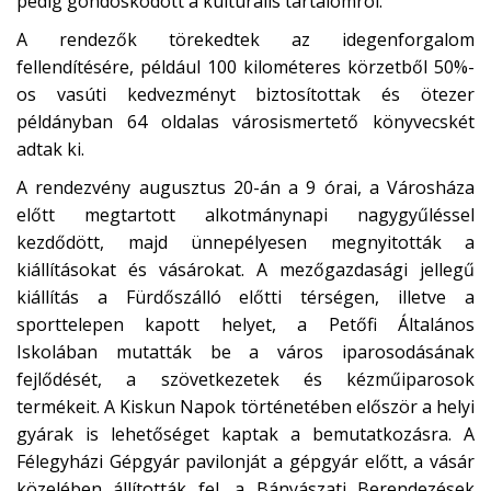
pedig gondoskodott a kulturális tartalomról.
A rendezők törekedtek az idegenforgalom
fellendítésére, például 100 kilométeres körzetből 50%-
os vasúti kedvezményt biztosítottak és ötezer
példányban 64 oldalas városismertető könyvecskét
adtak ki.
A rendezvény augusztus 20-án a 9 órai, a Városháza
előtt megtartott alkotmánynapi nagygyűléssel
kezdődött, majd ünnepélyesen megnyitották a
kiállításokat és vásárokat. A mezőgazdasági jellegű
kiállítás a Fürdőszálló előtti térségen, illetve a
sporttelepen kapott helyet, a Petőfi Általános
Iskolában mutatták be a város iparosodásának
fejlődését, a szövetkezetek és kézműiparosok
termékeit. A Kiskun Napok történetében először a helyi
gyárak is lehetőséget kaptak a bemutatkozásra. A
Félegyházi Gépgyár pavilonját a gépgyár előtt, a vásár
közelében állították fel, a Bányászati Berendezések