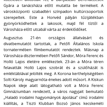
Gyára a tanácsháza előtt mutatta be termékeit. A
városközponti szabadtéri színpadon kultúrcsoportok
szerepeltek. Este a Honvéd pályán tűzijátékban
gyönyörködhettek a lakosok, majd fél tíztől a
Városháza előtt utcabál várta az érdeklődőket.
Augusztus 21-én országos állatvásárt és
divatbemutatót tartottak, a Petőfi Általános Iskola
tornatermében filmbemutatót rendeztek. Másnap a
Városháza dísztermében Petőfi Sándor, Móra Ferenc és
Holló Lajos életére emlékeztek. 23-án a Móra téren
felavatták Holló Lajos szobrát és a szülőházát is
emléktáblával jelölték meg. A Korona kerthelyiségében
Solti Károly magyarnóta-énekes adott műsort. A Kiskun
Napok ideje alatt látogatható volt a Móra Ferenc
Gimnáziumban rendezett, a város nagyjait bemutató
„Haladó irodalmi hagyományok ápolása” című irodalmi
kiállítás, a Tiszti Klubban Bozsó János kecskeméti