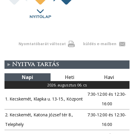
Nyomtatóbarát változat
küldés e-mailben
Nyitva tartás
Napi
Heti
Havi
2026. augusztus 06. cs
7:30-12:00 és 12:30-
1. Kecskemét, Klapka u. 13-15., Központ
16:00
2. Kecskemét, Katona József tér 8.,
7:30-12:00 és 12:30-
Telephely
16:00