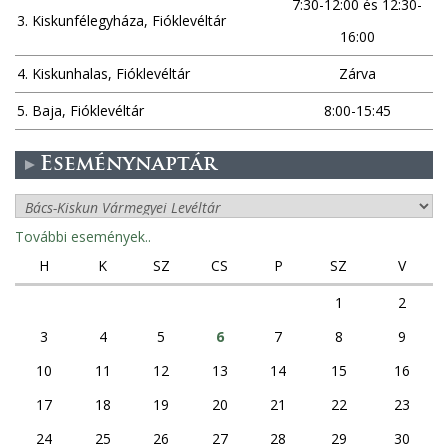
7:30-12:00 és 12:30-
3. Kiskunfélegyháza, Fióklevéltár
16:00
4. Kiskunhalas, Fióklevéltár
Zárva
5. Baja, Fióklevéltár
8:00-15:45
Eseménynaptár
További események..
H
K
SZ
CS
P
SZ
V
1
2
3
4
5
6
7
8
9
10
11
12
13
14
15
16
17
18
19
20
21
22
23
24
25
26
27
28
29
30