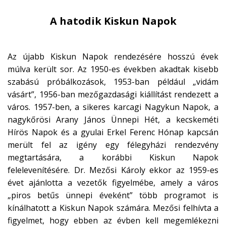
A hatodik Kiskun Napok
Az újabb Kiskun Napok rendezésére hosszú évek
múlva került sor. Az 1950-es években akadtak kisebb
szabású próbálkozások, 1953-ban például „vidám
vásárt”, 1956-ban mezőgazdasági kiállítást rendezett a
város. 1957-ben, a sikeres karcagi Nagykun Napok, a
nagykőrösi Arany János Ünnepi Hét, a kecskeméti
Hírös Napok és a gyulai Erkel Ferenc Hónap kapcsán
merült fel az igény egy félegyházi rendezvény
megtartására, a korábbi Kiskun Napok
felelevenítésére. Dr. Mezősi Károly ekkor az 1959-es
évet ajánlotta a vezetők figyelmébe, amely a város
„piros betűs ünnepi éveként” több programot is
kínálhatott a Kiskun Napok számára. Mezősi felhívta a
figyelmet, hogy ebben az évben kell megemlékezni