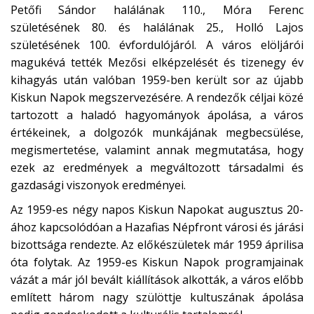
Petőfi Sándor halálának 110., Móra Ferenc
születésének 80. és halálának 25., Holló Lajos
születésének 100. évfordulójáról. A város elöljárói
magukévá tették Mezősi elképzelését és tizenegy év
kihagyás után valóban 1959-ben került sor az újabb
Kiskun Napok megszervezésére. A rendezők céljai közé
tartozott a haladó hagyományok ápolása, a város
értékeinek, a dolgozók munkájának megbecsülése,
megismertetése, valamint annak megmutatása, hogy
ezek az eredmények a megváltozott társadalmi és
gazdasági viszonyok eredményei.
Az 1959-es négy napos Kiskun Napokat augusztus 20-
ához kapcsolódóan a Hazafias Népfront városi és járási
bizottsága rendezte. Az előkészületek már 1959 áprilisa
óta folytak. Az 1959-es Kiskun Napok programjainak
vázát a már jól bevált kiállítások alkották, a város előbb
említett három nagy szülöttje kultuszának ápolása