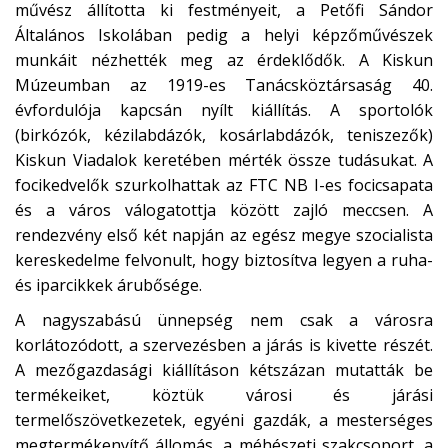
művész állította ki festményeit, a Petőfi Sándor
Általános Iskolában pedig a helyi képzőművészek
munkáit nézhették meg az érdeklődők. A Kiskun
Múzeumban az 1919-es Tanácsköztársaság 40.
évfordulója kapcsán nyílt kiállítás. A sportolók
(birkózók, kézilabdázók, kosárlabdázók, teniszezők)
Kiskun Viadalok keretében mérték össze tudásukat. A
focikedvelők szurkolhattak az FTC NB I-es focicsapata
és a város válogatottja között zajló meccsen. A
rendezvény első két napján az egész megye szocialista
kereskedelme felvonult, hogy biztosítva legyen a ruha-
és iparcikkek árubősége.
A nagyszabású ünnepség nem csak a városra
korlátozódott, a szervezésben a járás is kivette részét.
A mezőgazdasági kiállításon kétszázan mutatták be
termékeiket, köztük városi és járási
termelőszövetkezetek, egyéni gazdák, a mesterséges
megtermékenyítő állomás, a méhészeti szakcsoport, a