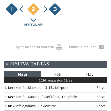
Nyomtatóbarát változat
küldés e-mailben
Nyitva tartás
Napi
Heti
Havi
2026. augusztus 08. sz
1. Kecskemét, Klapka u. 13-15., Központ
Zárva
2. Kecskemét, Katona József tér 8., Telephely
Zárva
3. Kiskunfélegyháza, Fióklevéltár
Zárva