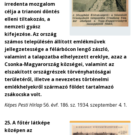
irredenta mozgalom
célja a trianoni döntés
elleni tiltakozás, a
nemzeti gyász
kifejezése. Az ország
számos településén állított emlékművek
jellegzetessége a félárbócon lengő zászló,
valamint a talapzatba elhelyezett ereklye, azaz a
Csonka-Magyarország községei, valamint az
elszakított országrészek törvényhatóságai
területéről, illetve a nevezetes történelmi
emlékhelyekről származó földet tartalmazó
zsákocska volt.
Képes Pesti Hírlap
56. évf. 186. sz. 1934. szeptember 4. 1.
25. A főtér látképe
középen az