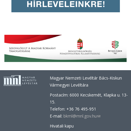
Magyar Nemzeti Levéltár Bács-Kiskun
Vármegyei Levéltára
Postacím: 6000 Kecskemét, Klapka u. 13-
15.
Telefon: +36 76 495-951
E-mail:
bkml@mnl.gov.hu
(link
sends
Hivatali kapu
e-