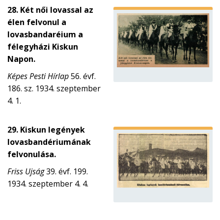
28. Két női lovassal az
élen felvonul a
lovasbandaréium a
félegyházi Kiskun
Napon.
Képes Pesti Hírlap
56. évf.
186. sz. 1934. szeptember
4. 1.
29. Kiskun legények
lovasbandériumának
felvonulása.
Friss Ujság
39. évf. 199.
1934. szeptember 4. 4.