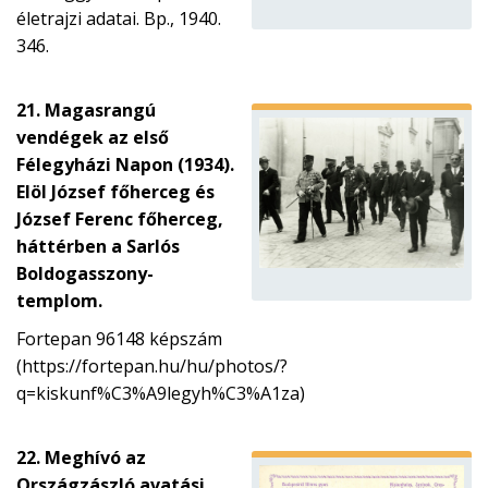
életrajzi adatai. Bp., 1940.
346.
21. Magasrangú
vendégek az első
Félegyházi Napon (1934).
Elöl József főherceg és
József Ferenc főherceg,
háttérben a Sarlós
Boldogasszony-
templom.
Fortepan 96148 képszám
(https://fortepan.hu/hu/photos/?
q=kiskunf%C3%A9legyh%C3%A1za)
22. Meghívó az
Országzászló avatási