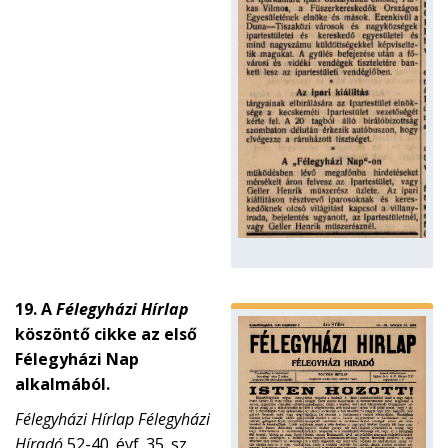
19. A
Félegyházi Hírlap
köszöntő cikke az első
Félegyházi Nap
alkalmából.
Félegyházi Hírlap Félegyházi
Híradó
52-40. évf. 35. sz.