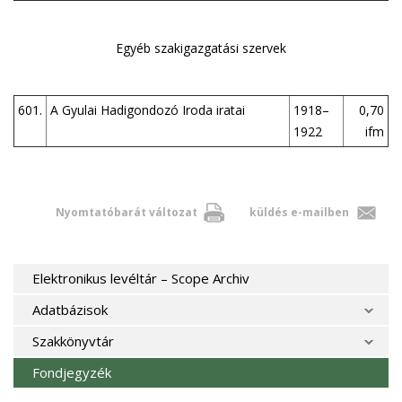
Egyéb szakigazgatási szervek
601.
A Gyulai Hadigondozó Iroda iratai
1918–
0,70
1922
ifm
Nyomtatóbarát változat
küldés e-mailben
Elektronikus levéltár – Scope Archiv
Adatbázisok
Szakkönyvtár
Fondjegyzék