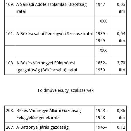
109.
A Sarkadi Adófelszólamlási Bizottság
1947
0,05
iratai
ifm
XXX
161.
A Békéscsabai Pénzügyőri Szakasz iratai
1939–
0,04
1949
ifm
XXX
103.
A Békés Vármegyei Földmérési
1852–
3,70
Igazgatóság (Békéscsaba) iratai
1950
ifm
Földművelésügyi szakszervek
208.
Békés Vármegye Állami Gazdasági
1943–
0,36
Felügyelőségének iratai
1948
ifm
207.
A Battonyai Járás gazdasági
1945–
0,12