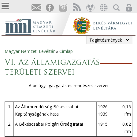
Tagintézmények
Magyar Nemzeti Levéltár
»
Címlap
Jelenlegi
VI. Az államigazgatás
hely
területi szervei
A belügyi igazgatás és rendészet szervei
1
Az Államrendőrség Békéscsabai
1926–
0,15
Kapitányságának iratai
1939
ifm
2
A Békéscsabai Polgári Őrség iratai
1915
0,02
ifm