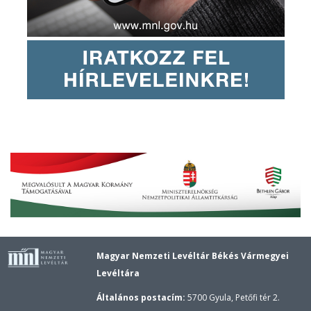
Magyar Nemzeti Levéltár Békés Vármegyei
Levéltára
Általános postacím:
5700 Gyula, Petőfi tér 2.