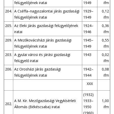
felügyelőjének iratai
1949
ifm
204.
A Cséffa–nagyszalontai járás gazdasági
1929–
0,12
felügyelőjének iratai
1949
ifm
205.
Az Eleki Járás gazdasági felügyelőjének
1924–
0,36
iratai
1946
ifm
209.
A Mezőkovácsházi Járás gazdasági
1945–
0,55
felügyelőjének iratai
1949
ifm
203.
A gyulai városi és járási gazdasági
1943
0,02
felügyelő iratai
ifm
206.
Az Orosházi Járás gazdasági
1942–
0,08
felügyelőjének iratai
1944
ifm
XXX
(1932)
A M. Kir. Mezőgazdasági Vegykísérleti
1933–
1,00
202.
Állomás (Békéscsaba) iratai
1950
ifm
(1960)