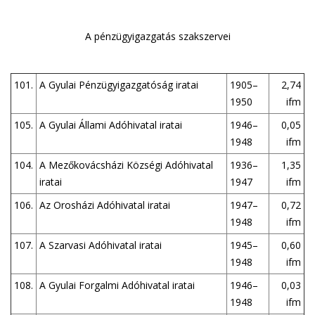
A pénzügyigazgatás szakszervei
101.
A Gyulai Pénzügyigazgatóság iratai
1905–
2,74
1950
ifm
105.
A Gyulai Állami Adóhivatal iratai
1946–
0,05
1948
ifm
104.
A Mezőkovácsházi Községi Adóhivatal
1936–
1,35
iratai
1947
ifm
106.
Az Orosházi Adóhivatal iratai
1947–
0,72
1948
ifm
107.
A Szarvasi Adóhivatal iratai
1945–
0,60
1948
ifm
108.
A Gyulai Forgalmi Adóhivatal iratai
1946–
0,03
1948
ifm