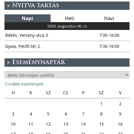
Nyitva tartás
Napi
Heti
Havi
2026. augusztus 06. cs
Békés, Verseny utca 3.
7:30-16:00
Gyula, Petőfi tér 2.
7:30-16:00
Eseménynaptár
További események..
H
K
SZ
CS
P
SZ
V
1
2
3
4
5
6
7
8
9
10
11
12
13
14
15
16