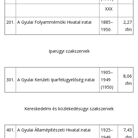
XXX
201.
A Gyulai Folyammérnöki Hivatal iratai
1885–
2,27
1950
ifm
Iparügyi szakszervek
1905–
8,06
301.
A Gyulai Kerületi Iparfelügyelőség iratai
1949
ifm
(1950)
Kereskedelmi és közlekedésügyi szakszervek
401.
A Gyulai Államépítészeti Hivatal iratai
1925–
7,43
1949
ifm