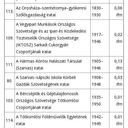
Az Orosháza–szentetornya–gyökeresi
1830–
0,06
113.
Szőlősgazdaság iratai
1930
ifm
A Vegyipari Munkások Országos
Szövetsége és az Ipari és Közlekedési
1917–
0,02
109.
Tisztviselők Országos Szövetsége
1946
ifm
(IKTOSZ) Sarkadi Cukorgyári
Csoportjának iratai
A Hármas-Körösi Halászati Társulat
1905–
0,13
111.
(Szarvas) iratai
1946
ifm
A Szarvas–sápszki Iskola Körbeli
1908–
0,03
80.
Gazdák Szövetségének iratai
1948
ifm
A Bércséplők és Géptulajdonosok
1935–
0,01
103.
Országos Szövetsége Tótkomlósi
1950
ifm
Csoportjának iratai
A Tótkomlósi Földművelők Egyletének
1942–
0,01
114.
iratai
1949
ifm