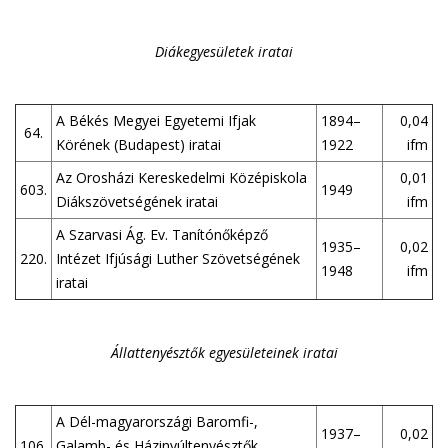
Diákegyesületek iratai
A Békés Megyei Egyetemi Ifjak
1894–
0,04
64.
Körének (Budapest) iratai
1922
ifm
Az Orosházi Kereskedelmi Középiskola
0,01
603.
1949
Diákszövetségének iratai
ifm
A Szarvasi Ág. Ev. Tanítónőképző
1935–
0,02
220.
Intézet Ifjúsági Luther Szövetségének
1948
ifm
iratai
Állattenyésztők egyesületeinek iratai
A Dél-magyarországi Baromfi-,
1937–
0,02
106.
Galamb- és Házinyúltenyésztők