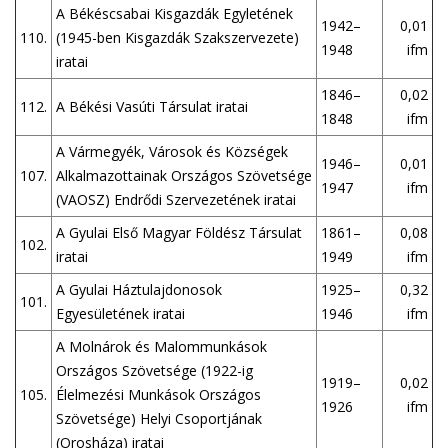
A Békéscsabai Kisgazdák Egyletének
1942–
0,01
110.
(1945-ben Kisgazdák Szakszervezete)
1948
ifm
iratai
1846–
0,02
112.
A Békési Vasúti Társulat iratai
1848
ifm
A Vármegyék, Városok és Községek
1946–
0,01
107.
Alkalmazottainak Országos Szövetsége
1947
ifm
(VAOSZ) Endrődi Szervezetének iratai
A Gyulai Első Magyar Földész Társulat
1861–
0,08
102.
iratai
1949
ifm
A Gyulai Háztulajdonosok
1925–
0,32
101.
Egyesületének iratai
1946
ifm
A Molnárok és Malommunkások
Országos Szövetsége (1922-ig
1919–
0,02
105.
Élelmezési Munkások Országos
1926
ifm
Szövetsége) Helyi Csoportjának
(Orosháza) iratai