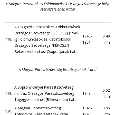
A Dolgozó Parasztok és Földmunkások Országos Szövetsége helyi
szervezeteienek iratai
A Dolgozó Parasztok és Földmunkások
Országos Szövetsége (DÉFOSZ) (1949-
1945–
0,40
118.
ig Földmunkások és Kisbirtokosok
1951
ifm
Országos Szövetsége /FÉKOSZ/)
Békésszentandrási Csoportjának iratai
A Magyar Parasztszövetség bizottságainak iratai
A Soprony-tanyai Parasztszövetség
0,02
119.
mint az Országos Parasztszövetség
1948
ifm
Tagegyesületének (Békéscsaba) iratai
A Magyar Parasztszövetség
1945–
0,05
120.
Tótkomlósi Szervezetének iratai
1946
ifm