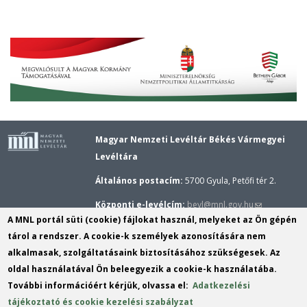
Magyar Nemzeti Levéltár Békés Vármegyei
Levéltára
Általános postacím:
5700 Gyula, Petőfi tér 2.
(link
Központi e-levélcím:
bevl@mnl.gov.hu
A MNL portál süti (cookie) fájlokat használ, melyeket az Ön gépén
sends
Gyulai épület központi telefonszáma:
(+36–66)
tárol a rendszer. A cookie-k személyek azonosítására nem
e-
362–173,
Gyulai kutatószolgálat telefonszáma:
alkalmasak, szolgáltatásaink biztosításához szükségesek. Az
mail)
(+36–20) 289–8909
oldal használatával Ön beleegyezik a cookie-k használatába.
További információért kérjük, olvassa el:
Adatkezelési
Békési Fiók telefonszáma:
(+36–66) 522–255,
tájékoztató és cookie kezelési szabályzat
Békési kutatószolgálat telefonszáma:
(+36–20)