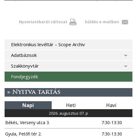
Nyomtatóbarát változat
küldés e-mailben
Elektronikus levéltár – Scope Archiv
Adatbázisok
Szakkönyvtár
Fondjegyzék
Nyitva tartás
Napi
Heti
Havi
2026. augusztus 07. p
Békés, Verseny utca 3.
7:30-13:30
Gyula, Petőfi tér 2.
7:30-13:30