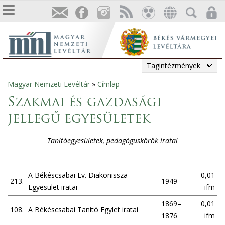
Tagintézmények
Magyar Nemzeti Levéltár
»
Címlap
Jelenlegi
Szakmai és gazdasági
hely
jellegű egyesületek
Tanítóegyesületek, pedagóguskörök iratai
A Békéscsabai Ev. Diakonissza
0,01
213.
1949
Egyesület iratai
ifm
1869–
0,01
108.
A Békéscsabai Tanító Egylet iratai
1876
ifm