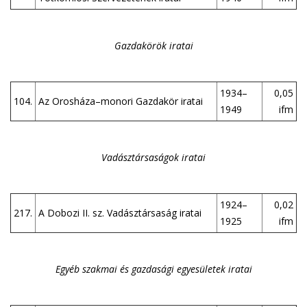
Gazdakörök iratai
1934–
0,05
104.
Az Orosháza–monori Gazdakör iratai
1949
ifm
Vadásztársaságok iratai
1924–
0,02
217.
A Dobozi II. sz. Vadásztársaság iratai
1925
ifm
Egyéb szakmai és gazdasági egyesületek iratai