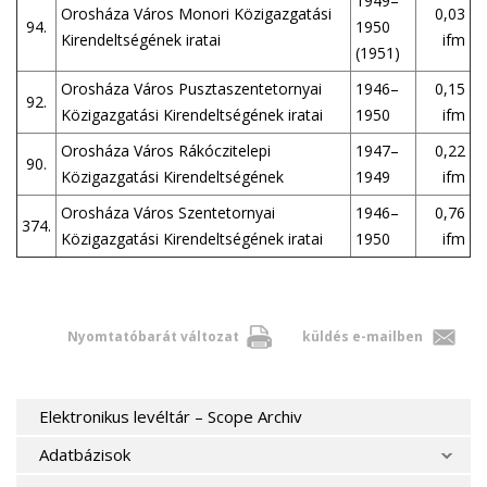
1949–
Orosháza Város Monori Közigazgatási
0,03
94.
1950
Kirendeltségének iratai
ifm
(1951)
Orosháza Város Pusztaszentetornyai
1946–
0,15
92.
Közigazgatási Kirendeltségének iratai
1950
ifm
Orosháza Város Rákóczitelepi
1947–
0,22
90.
Közigazgatási Kirendeltségének
1949
ifm
Orosháza Város Szentetornyai
1946–
0,76
374.
Közigazgatási Kirendeltségének iratai
1950
ifm
Nyomtatóbarát változat
küldés e-mailben
Elektronikus levéltár – Scope Archiv
Adatbázisok