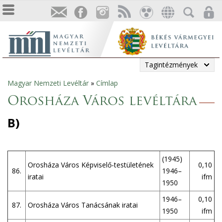
Tagintézmények
Magyar Nemzeti Levéltár
»
Címlap
Jelenlegi
Orosháza Város levéltára
hely
B)
(1945)
Orosháza Város Képviselő-testületének
0,10
86.
1946–
iratai
ifm
1950
1946–
0,10
87.
Orosháza Város Tanácsának iratai
1950
ifm