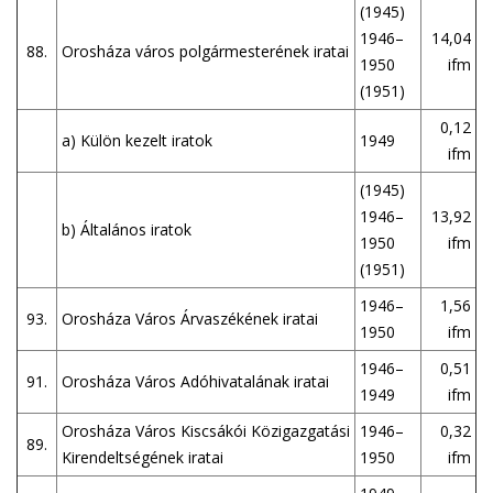
(1945)
1946–
14,04
88.
Orosháza város polgármesterének iratai
1950
ifm
(1951)
0,12
a) Külön kezelt iratok
1949
ifm
(1945)
1946–
13,92
b) Általános iratok
1950
ifm
(1951)
1946–
1,56
93.
Orosháza Város Árvaszékének iratai
1950
ifm
1946–
0,51
91.
Orosháza Város Adóhivatalának iratai
1949
ifm
Orosháza Város Kiscsákói Közigazgatási
1946–
0,32
89.
Kirendeltségének iratai
1950
ifm