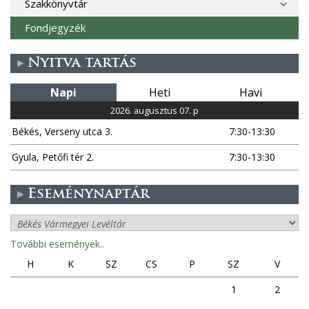
Szakkönyvtár
Fondjegyzék
Nyitva tartás
Napi
Heti
Havi
2026. augusztus 07. p
Békés, Verseny utca 3.
7:30-13:30
Gyula, Petőfi tér 2.
7:30-13:30
Eseménynaptár
További események..
H
K
SZ
CS
P
SZ
V
1
2