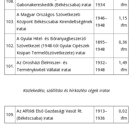
108.
Gabonakereskedők (Békéscsaba) iratai
1934
ifm
A Magyar Országos Szövetkezeti
1946–
1,15
103.
Központ Békéscsabai Kirendeltségének
1948
ifm
iratai
A Gyulai Hitel- és Bőranyagbeszerző
1895–
0,36
102.
Szövetkezet (1948-tól Gyulai Cipészek
1948
ifm
Kisipari Termelőszövetkezete) iratai
Az Orosházi Élelmiszer- és
1932–
1,49
101.
Terménykiviteli Vállalat iratai
1948
ifm
Közlekedési, szállítási és hírközlési cégek iratai
Az Alföldi Első Gazdasági Vasút Rt.
1913–
0,02
109.
(Békéscsaba) iratai
1936
ifm