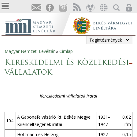
Tagintézmények
Magyar Nemzeti Levéltár
»
Címlap
Jelenlegi
Kereskedelmi és közlekedési
hely
vállalatok
Kereskedelmi vállalatok iratai
A Gabonafelvásárló Rt. Békés Megyei
1931–
0,02
104.
Kirendeltségének iratai
1947
ifm
Hoffmann és Herzog
1927–
0,15