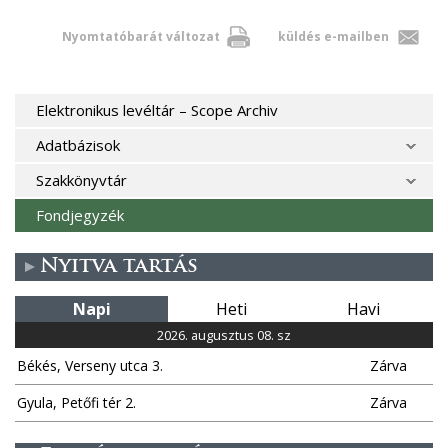
Nyomtatóbarát változat
küldés e-mailben
Elektronikus levéltár – Scope Archiv
Adatbázisok
Szakkönyvtár
Fondjegyzék
Nyitva tartás
Napi
Heti
Havi
2026. augusztus 08. sz
Békés, Verseny utca 3.
Zárva
Gyula, Petőfi tér 2.
Zárva