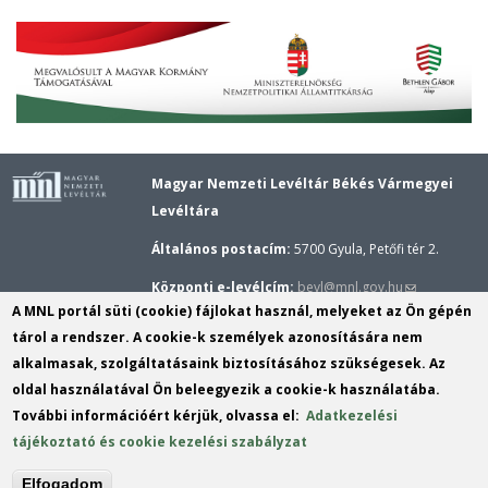
Magyar Nemzeti Levéltár Békés Vármegyei
Levéltára
Általános postacím:
5700 Gyula, Petőfi tér 2.
(link
Központi e-levélcím:
bevl@mnl.gov.hu
A MNL portál süti (cookie) fájlokat használ, melyeket az Ön gépén
sends
Gyulai épület központi telefonszáma:
(+36–66)
tárol a rendszer. A cookie-k személyek azonosítására nem
e-
362–173,
Gyulai kutatószolgálat telefonszáma:
alkalmasak, szolgáltatásaink biztosításához szükségesek. Az
mail)
(+36–20) 289–8909
oldal használatával Ön beleegyezik a cookie-k használatába.
További információért kérjük, olvassa el:
Adatkezelési
Békési Fiók telefonszáma:
(+36–66) 522–255,
tájékoztató és cookie kezelési szabályzat
Békési kutatószolgálat telefonszáma:
(+36–20)
289–8884
Elfogadom