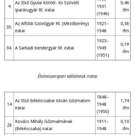
Az Első Gyulai Kötött- és Szövött
0,46
4
1931
Iparárugyár Rt. iratai
ifm
(1946)
Az Alföldi Szövőgyár Rt. (Mezőberény)
1921–
0,36
35.
iratai
1948
ifm
1923–
0,19
34.
A Sarkadi Kendergyár Rt. iratai
1949
ifm
(1951)
Élelmiszeripari vállalatok iratai
1848–
Az Első Békéscsabai István Gőzmalom
1,74
14
1948
iratai
ifm
(1950)
Kovács Mihály Gőzmalmának
1911–
0,10
26
(Békéscsaba) iratai
1948
ifm