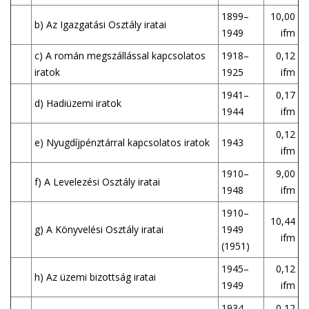
1899–
10,00
b) Az Igazgatási Osztály iratai
1949
ifm
c) A román megszállással kapcsolatos
1918–
0,12
iratok
1925
ifm
1941–
0,17
d) Hadiüzemi iratok
1944
ifm
0,12
e) Nyugdíjpénztárral kapcsolatos iratok
1943
ifm
1910–
9,00
f) A Levelezési Osztály iratai
1948
ifm
1910–
10,44
g) A Könyvelési Osztály iratai
1949
ifm
(1951)
1945–
0,12
h) Az üzemi bizottság iratai
1949
ifm
1934–
0,12