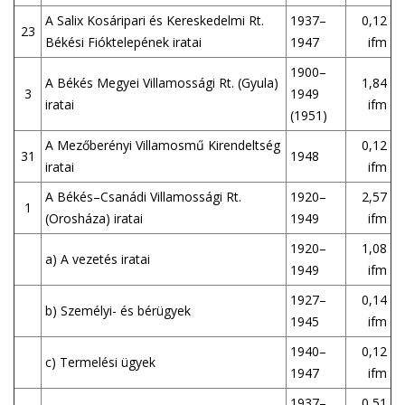
A Salix Kosáripari és Kereskedelmi Rt.
1937–
0,12
23
Békési Fióktelepének iratai
1947
ifm
1900–
A Békés Megyei Villamossági Rt. (Gyula)
1,84
3
1949
iratai
ifm
(1951)
A Mezőberényi Villamosmű Kirendeltség
0,12
31
1948
iratai
ifm
A Békés–Csanádi Villamossági Rt.
1920–
2,57
1
(Orosháza) iratai
1949
ifm
1920–
1,08
a) A vezetés iratai
1949
ifm
1927–
0,14
b) Személyi- és bérügyek
1945
ifm
1940–
0,12
c) Termelési ügyek
1947
ifm
1937–
0,51