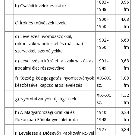
1883–
3,96
b) Családi levelek és iratok
1948
ifm
1900–
4,68
c) Írók és művészek levelei
1950
ifm
d) Levelezés nyomdászokkal,
1902–
6,60
rokonszakmabeliekkel és más ipari
1950
ifm
szervekkel, személyekkel
e) Levelezés a közélet, a szakmai- és az
1901–
0,63
irodalmi élet résztvevőivel
1949
ifm
f) Községi közigazgatási nyomtatványok
XIX–XX.
1,08
készítésével kapcsolatos levelezés
sz.
ifm
XIX–XX.
1,32
g) Nyomtatványok, újságcikkek
sz.
ifm
h) A Magyarországi Grafikai és
1910–
0,24
Rokonipari Főnökegyesület iratai
1948
ifm
1927–
0,84
i) Levelezés a Diósgyőri Papírgyár Rt.-vel