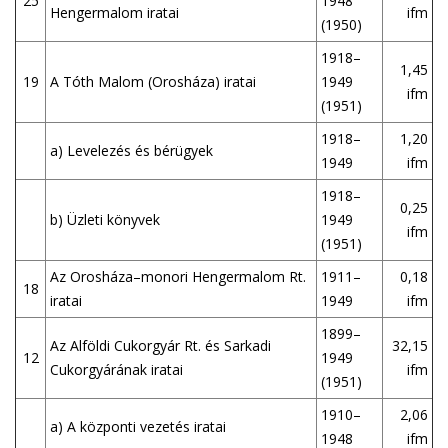
25
1948
Hengermalom iratai
ifm
(1950)
1918–
1,45
19
A Tóth Malom (Orosháza) iratai
1949
ifm
(1951)
1918–
1,20
a) Levelezés és bérügyek
1949
ifm
1918–
0,25
b) Üzleti könyvek
1949
ifm
(1951)
Az Orosháza–monori Hengermalom Rt.
1911–
0,18
18
iratai
1949
ifm
1899–
Az Alföldi Cukorgyár Rt. és Sarkadi
32,15
12
1949
Cukorgyárának iratai
ifm
(1951)
1910–
2,06
a) A központi vezetés iratai
1948
ifm