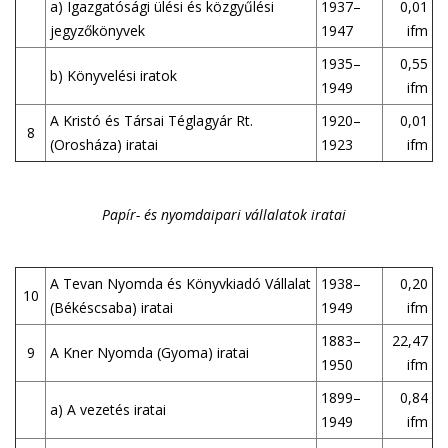
a) Igazgatósági ülési és közgyűlési
1937–
0,01
jegyzőkönyvek
1947
ifm
1935–
0,55
b) Könyvelési iratok
1949
ifm
A Kristó és Társai Téglagyár Rt.
1920–
0,01
8
(Orosháza) iratai
1923
ifm
Papír- és nyomdaipari vállalatok iratai
A Tevan Nyomda és Könyvkiadó Vállalat
1938–
0,20
10
(Békéscsaba) iratai
1949
ifm
1883–
22,47
9
A Kner Nyomda (Gyoma) iratai
1950
ifm
1899–
0,84
a) A vezetés iratai
1949
ifm