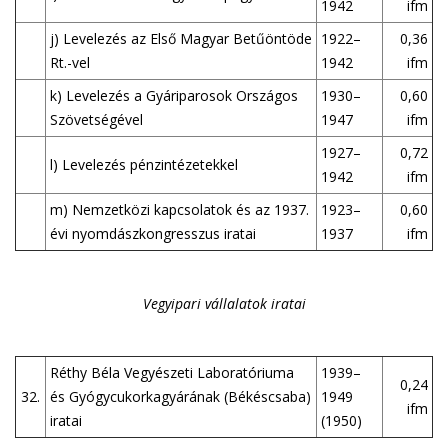
1942
ifm
j) Levelezés az Első Magyar Betűöntöde
1922–
0,36
Rt.-vel
1942
ifm
k) Levelezés a Gyáriparosok Országos
1930–
0,60
Szövetségével
1947
ifm
1927–
0,72
l) Levelezés pénzintézetekkel
1942
ifm
m) Nemzetközi kapcsolatok és az 1937.
1923–
0,60
évi nyomdászkongresszus iratai
1937
ifm
Vegyipari vállalatok iratai
Réthy Béla Vegyészeti Laboratóriuma
1939–
0,24
32.
és Gyógycukorkagyárának (Békéscsaba)
1949
ifm
iratai
(1950)