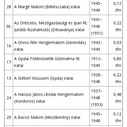
1945–
0,12
28
A Margit Malom (Békéscsaba) iratai
1949
ifm
1941–
Az Öntözési, Mezőgazdasági és Ipari Rt.
0,22
36.
1946
(utóbb Rizshántoló) (Dévaványa) iratai
ifm
(1951)
A Orvos-féle Hengermalom (Gerendás)
1943–
0,03
16
iratai
1949
ifm
A Gyulai Földművelők Gőzmalma Rt.
1912–
0,80
17
iratai
1949
ifm
1928–
6,22
13
A Stéberl Húsüzem (Gyula) iratai
1948
ifm
1937–
A Hanzus János Utódai Hengermalom
0,48
24
1948
(Kondoros) iratai
ifm
(1953)
1945–
0,12
29
A Bacsó Malom (Mezőberény) iratai
1948
ifm