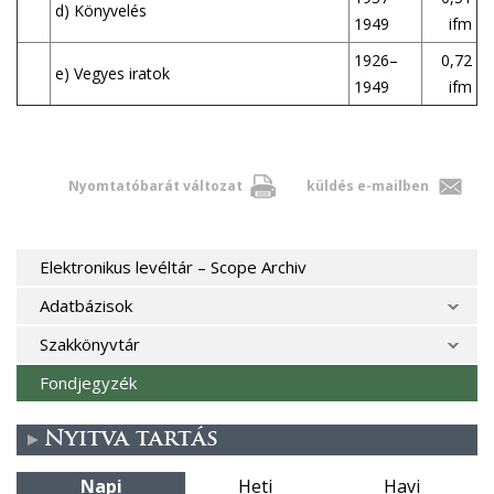
d) Könyvelés
1949
ifm
1926–
0,72
e) Vegyes iratok
1949
ifm
Nyomtatóbarát változat
küldés e-mailben
Elektronikus levéltár – Scope Archiv
Adatbázisok
Szakkönyvtár
Fondjegyzék
Nyitva tartás
Napi
Heti
Havi