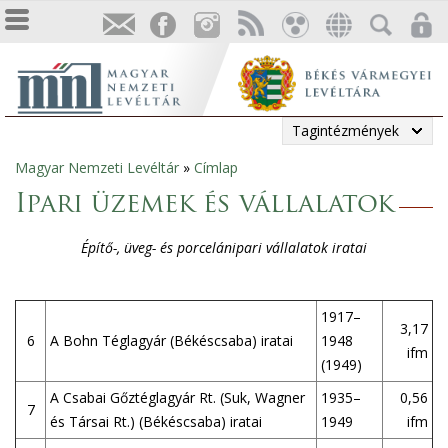
Tagintézmények
Magyar Nemzeti Levéltár
»
Címlap
Jelenlegi
Ipari üzemek és vállalatok
hely
Építő-, üveg- és porcelánipari vállalatok iratai
1917–
3,17
6
A Bohn Téglagyár (Békéscsaba) iratai
1948
ifm
(1949)
A Csabai Gőztéglagyár Rt. (Suk, Wagner
1935–
0,56
7
és Társai Rt.) (Békéscsaba) iratai
1949
ifm