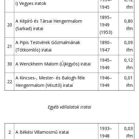
i) Vegyes iratok
1945
ifm
1895–
A Képíró és Társai Hengermalom
0,80
20
1949
(Sarkad) iratai
ifm
(1953)
A Pipis Testvérek Gőzmalmának
1890–
0,09
21
(Tótkomlós) iratai
1947
ifm
1945–
0,12
30
A Wenckheim Malom (Újkígyós) iratai
1949
ifm
A Kincses-, Mester- és Balogh-féle
1946–
0,01
22
Hengermalom (Vésztő) iratai
1949
ifm
Egyéb vállalatok iratai
1933–
0,03
2
A Békési Villamosmű iratai
1948
ifm