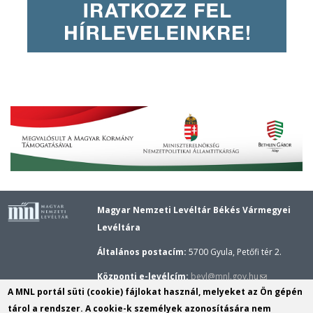
Magyar Nemzeti Levéltár Békés Vármegyei
Levéltára
Általános postacím:
5700 Gyula, Petőfi tér 2.
(link
Központi e-levélcím:
bevl@mnl.gov.hu
A MNL portál süti (cookie) fájlokat használ, melyeket az Ön gépén
sends
Gyulai épület központi telefonszáma:
(+36–66)
tárol a rendszer. A cookie-k személyek azonosítására nem
e-