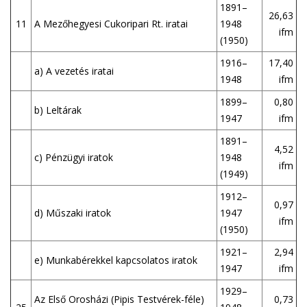
1891–
26,63
11
A Mezőhegyesi Cukoripari Rt. iratai
1948
ifm
(1950)
1916–
17,40
a) A vezetés iratai
1948
ifm
1899–
0,80
b) Leltárak
1947
ifm
1891–
4,52
c) Pénzügyi iratok
1948
ifm
(1949)
1912–
0,97
d) Műszaki iratok
1947
ifm
(1950)
1921–
2,94
e) Munkabérekkel kapcsolatos iratok
1947
ifm
1929–
Az Első Orosházi (Pipis Testvérek-féle)
0,73