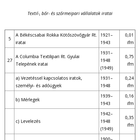
Textil-, bőr- és szőrmeipari vállalatok iratai
A Békéscsabai Rokka Kötőszövőgyár Rt.
1921–
0,01
5
iratai
1943
ifm
1931–
A Columbia Textilipari Rt. Gyulai
0,75
27
1948
Telepének iratai
ifm
(1949)
a) Vezetéssel kapcsolatos iratok,
1931–
0,24
személyi- és adóügyek
1948
ifm
1939–
0,16
b) Mérlegek
1943
ifm
1942–
0,35
c) Levelezés
1948
ifm
(1949)
1900–