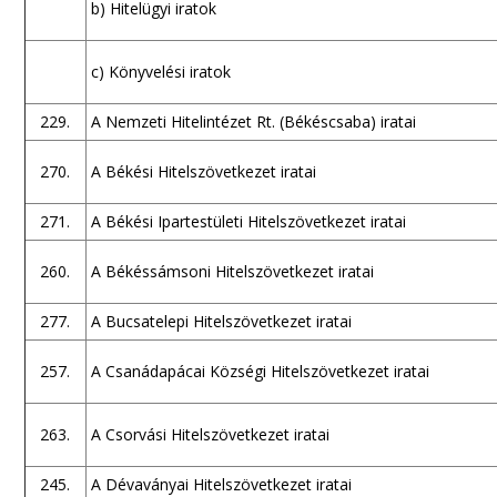
b) Hitelügyi iratok
c) Könyvelési iratok
229.
A Nemzeti Hitelintézet Rt. (Békéscsaba) iratai
270.
A Békési Hitelszövetkezet iratai
271.
A Békési Ipartestületi Hitelszövetkezet iratai
260.
A Békéssámsoni Hitelszövetkezet iratai
277.
A Bucsatelepi Hitelszövetkezet iratai
257.
A Csanádapácai Községi Hitelszövetkezet iratai
263.
A Csorvási Hitelszövetkezet iratai
245.
A Dévaványai Hitelszövetkezet iratai