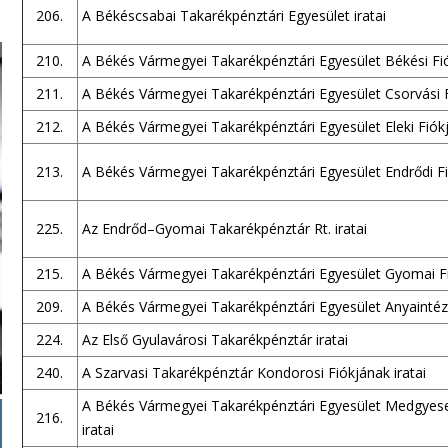
206.
A Békéscsabai Takarékpénztári Egyesület iratai
210.
A Békés Vármegyei Takarékpénztári Egyesület Békési Fió
211.
A Békés Vármegyei Takarékpénztári Egyesület Csorvási F
212.
A Békés Vármegyei Takarékpénztári Egyesület Eleki Fiókj
213.
A Békés Vármegyei Takarékpénztári Egyesület Endrődi Fió
225.
Az Endrőd–Gyomai Takarékpénztár Rt. iratai
215.
A Békés Vármegyei Takarékpénztári Egyesület Gyomai Fi
209.
A Békés Vármegyei Takarékpénztári Egyesület Anyaintéze
224.
Az Első Gyulavárosi Takarékpénztár iratai
240.
A Szarvasi Takarékpénztár Kondorosi Fiókjának iratai
A Békés Vármegyei Takarékpénztári Egyesület Medgyese
216.
iratai