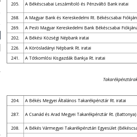
205.
A Békéscsabai Leszámítoló és Pénzváltó Bank iratai
268.
A Magyar Bank és Kereskedelmi Rt. Békéscsabai Fiókjána
269.
A Pesti Magyar Kereskedelmi Bank Békéscsabai Fiókjának
202.
A Békési Községi Népbank iratai
226.
A Körösladányi Népbank Rt. iratai
241.
A Tótkomlósi Kisgazdák Bankja Rt. iratai
Takarékpénztárak
204.
A Békés Megyei Általános Takarékpénztár Rt. iratai
287.
A Csanád és Arad Megyei Takarékpénztár Rt. (Battonya) 
208.
A Békés Vármegyei Takarékpénztári Egyesület (Békéscsab