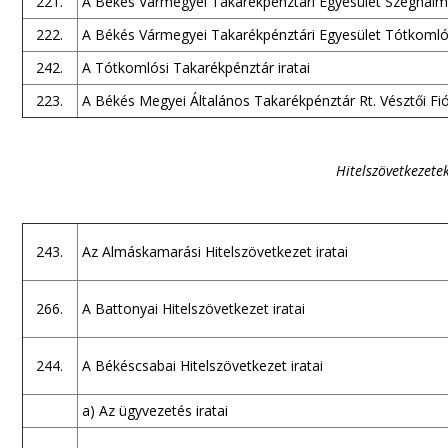
221.
A Békés Vármegyei Takarékpénztári Egyesület Szeghalmi 
222.
A Békés Vármegyei Takarékpénztári Egyesület Tótkomlósi
242.
A Tótkomlósi Takarékpénztár iratai
223.
A Békés Megyei Általános Takarékpénztár Rt. Vésztői Fió
Hitelszövetkezetek
243.
Az Almáskamarási Hitelszövetkezet iratai
266.
A Battonyai Hitelszövetkezet iratai
244.
A Békéscsabai Hitelszövetkezet iratai
a) Az ügyvezetés iratai