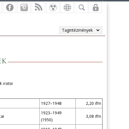
Tagintézmények
ek
k iratai
1927–1948
2,20 ifm
1923–1949
tai
3,08 ifm
(1950)