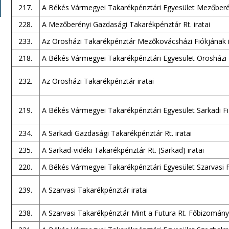
217.
A Békés Vármegyei Takarékpénztári Egyesület Mezőberény
228.
A Mezőberényi Gazdasági Takarékpénztár Rt. iratai
233.
Az Orosházi Takarékpénztár Mezőkovácsházi Fiókjának i
218.
A Békés Vármegyei Takarékpénztári Egyesület Orosházi F
232.
Az Orosházi Takarékpénztár iratai
219.
A Békés Vármegyei Takarékpénztári Egyesület Sarkadi Fió
234.
A Sarkadi Gazdasági Takarékpénztár Rt. iratai
235.
A Sarkad-vidéki Takarékpénztár Rt. (Sarkad) iratai
220.
A Békés Vármegyei Takarékpénztári Egyesület Szarvasi Fi
239.
A Szarvasi Takarékpénztár iratai
238.
A Szarvasi Takarékpénztár Mint a Futura Rt. Főbizomány