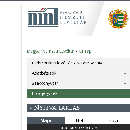
Magyar Nemzeti Levéltár
»
Címlap
Jelenlegi
Elektronikus levéltár – Scope Archiv
hely
Adatbázisok
Szakkönyvtár
Fondjegyzék
Nyitva tartás
Napi
Heti
Havi
2026. augusztus 07. p