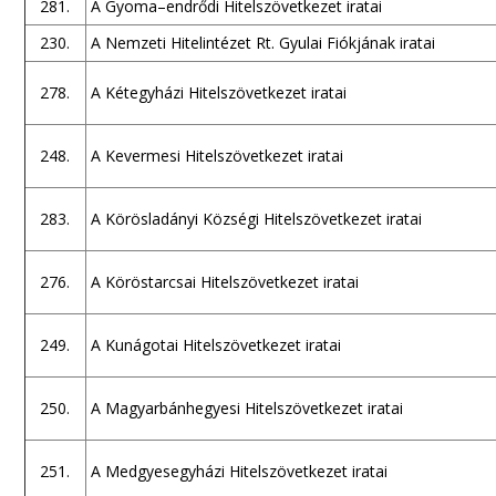
281.
A Gyoma–endrődi Hitelszövetkezet iratai
230.
A Nemzeti Hitelintézet Rt. Gyulai Fiókjának iratai
278.
A Kétegyházi Hitelszövetkezet iratai
248.
A Kevermesi Hitelszövetkezet iratai
283.
A Körösladányi Községi Hitelszövetkezet iratai
276.
A Köröstarcsai Hitelszövetkezet iratai
249.
A Kunágotai Hitelszövetkezet iratai
250.
A Magyarbánhegyesi Hitelszövetkezet iratai
251.
A Medgyesegyházi Hitelszövetkezet iratai