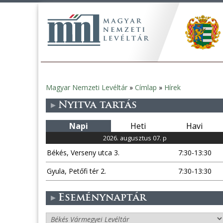
Magyar Nemzeti Levéltár
»
Címlap
»
Hírek
Jelenlegi
Nyitva tartás
hely
Napi
Heti
Havi
2026. augusztus 07. p
Békés, Verseny utca 3.
7:30-13:30
Gyula, Petőfi tér 2.
7:30-13:30
Eseménynaptár