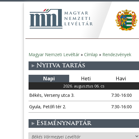
Magyar Nemzeti Levéltár
»
Címlap
»
Rendezvények
Jelenlegi
Nyitva tartás
hely
Napi
Heti
Havi
2026. augusztus 06. cs
Békés, Verseny utca 3.
7:30-16:00
Gyula, Petőfi tér 2.
7:30-16:00
Eseménynaptár