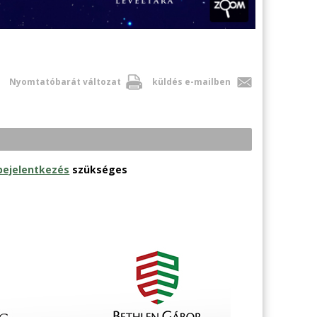
Nyomtatóbarát változat
küldés e-mailben
bejelentkezés
szükséges