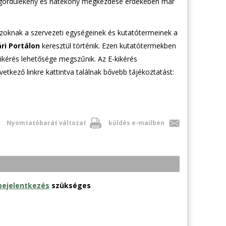
ás gördülékeny és hatékony megkezdése érdekében már
azoknak a szervezeti egységeinek és kutatótermeinek a
ri Portálon
keresztül történik. Ezen kutatótermekben
ikérés lehetősége megszűnik. Az E-kikérés
vetkező linkre kattintva találnak bővebb tájékoztatást:
Nyomtatóbarát változat
küldés e-mailben
bejelentkezés
szükséges