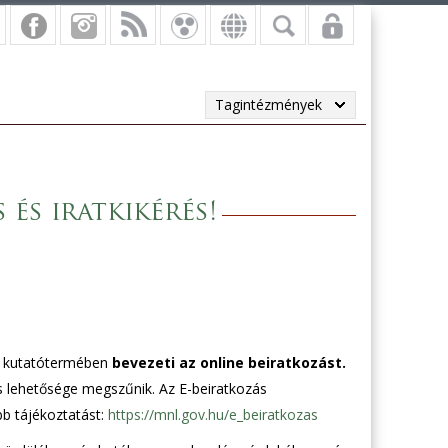
Tagintézmények
és iratkikérés!
 kutatótermében
bevezeti az online beiratkozást.
s lehetősége megszűnik. Az E-beiratkozás
bb tájékoztatást:
https://mnl.gov.hu/e_beiratkozas