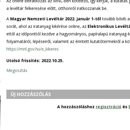
Az online beiratkozás az MNL-ben kötelező, így kérjük, a kutat
a levéltár felkeresése előtt, otthonról iratkozzanak be.
A
Magyar Nemzeti Levéltár 2022. január 1-től
tovább bővíti 
sorát, ahol az iratanyag kikérése online, az
Elektronikus Levéltá
ettől az időponttól kezdve a hagyományos, papíralapú iratanyag-k
folyamatáról, lépéseiről, valamint az érintett kutatótermekről a kö
https://mnl.gov.hu/e_kikeres
Utolsó frissítés:
2022.10.25.
Megosztás
ÚJ HOZZÁSZÓLÁS
A hozzászóláshoz
regisztráció
és