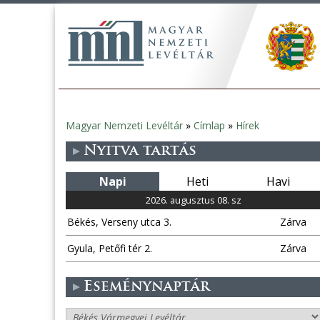
Magyar Nemzeti Levéltár
»
Címlap
»
Hírek
Jelenlegi
Nyitva tartás
hely
Napi
Heti
Havi
2026. augusztus 08. sz
Békés, Verseny utca 3.
Zárva
Gyula, Petőfi tér 2.
Zárva
Eseménynaptár