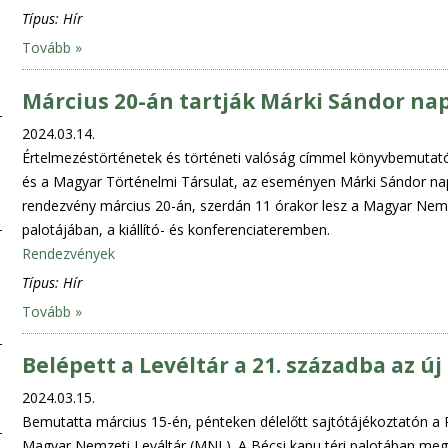
Típus:
Hír
Tovább »
Március 20-án tartják Márki Sándor nap
2024.03.14.
Értelmezéstörténetek és történeti valóság címmel könyvbemutató
és a Magyar Történelmi Társulat, az eseményen Márki Sándor napl
rendezvény március 20-án, szerdán 11 órakor lesz a Magyar Nemze
palotájában, a kiállító- és konferenciateremben.
Rendezvények
Típus:
Hír
Tovább »
Belépett a Levéltár a 21. századba az új
2024.03.15.
Bemutatta március 15-én, pénteken délelőtt sajtótájékoztatón a 
Magyar Nemzeti Leváltár (MNL). A Bécsi kapu téri palotában me