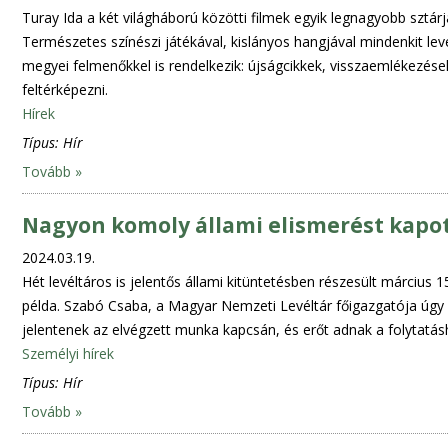
Turay Ida a két világháború közötti filmek egyik legnagyobb sztárja
Természetes színészi játékával, kislányos hangjával mindenkit leve
megyei felmenőkkel is rendelkezik: újságcikkek, visszaemlékezések,
feltérképezni.
Hírek
Típus:
Hír
Tovább »
Nagyon komoly állami elismerést kapot
2024.03.19.
Hét levéltáros is jelentős állami kitüntetésben részesült március 
példa. Szabó Csaba, a Magyar Nemzeti Levéltár főigazgatója úgy v
jelentenek az elvégzett munka kapcsán, és erőt adnak a folytatás
Személyi hírek
Típus:
Hír
Tovább »