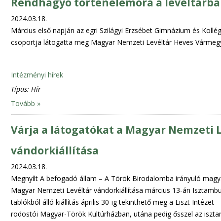
Rendhagyó történelemóra a levéltárb
2024.03.18.
Március első napján az egri Szilágyi Erzsébet Gimnázium és Kollég
csoportja látogatta meg Magyar Nemzeti Levéltár Heves Vármegye
Intézményi hírek
Típus:
Hír
Tovább »
Várja a látogatókat a Magyar Nemzeti L
vándorkiállítása
2024.03.18.
Megnyílt A befogadó állam – A Török Birodalomba irányuló magy
Magyar Nemzeti Levéltár vándorkiállítása március 13-án Isztambu
tablókból álló kiállítás április 30-ig tekinthető meg a Liszt Intéz
rodostói Magyar-Török Kultúrházban, utána pedig ősszel az isztam