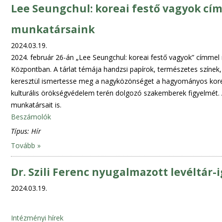
Lee Seungchul: koreai festő vagyok című
munkatársaink
2024.03.19.
2024. február 26-án „Lee Seungchul: koreai festő vagyok” címmel nyí
Központban. A tárlat témája handzsi papírok, természetes színek,
keresztül ismertesse meg a nagyközönséget a hagyományos koreai 
kulturális örökségvédelem terén dolgozó szakemberek figyelmét
munkatársait is.
Beszámolók
Típus:
Hír
Tovább »
Dr. Szili Ferenc nyugalmazott levéltár-
2024.03.19.
Intézményi hírek