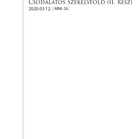
Csodálatos Székelyföld (II. rész)
2020.03.12.
MNL OL