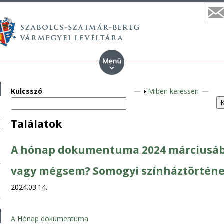
Kulcsszó
S
Miben keressen
h
o
Találatok
w
A hónap dokumentuma 2024 márciusában
vagy mégsem? Somogyi színháztörtén
2024.03.14.
A Hónap dokumentuma