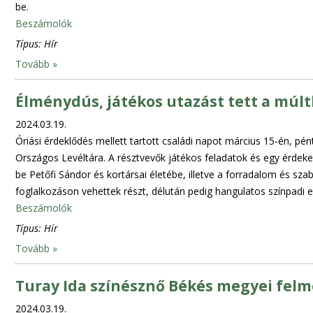
be.
Beszámolók
Típus:
Hír
Tovább »
Élménydús, játékos utazást tett a múlt
2024.03.19.
Óriási érdeklődés mellett tartott családi napot március 15-én, p
Országos Levéltára. A résztvevők játékos feladatok és egy érdekes
be Petőfi Sándor és kortársai életébe, illetve a forradalom és
foglalkozáson vehettek részt, délután pedig hangulatos színpadi e
Beszámolók
Típus:
Hír
Tovább »
Turay Ida színésznő Békés megyei fel
2024.03.19.