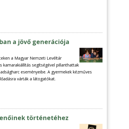
ban a jövő generációja
énteken a Magyar Nemzeti Levéltár
 kamarakiállítás segítségével pillanthattak
 szabadságharc eseményeibe. A gyermekek kézműves
lőadásra várták a látogatókat.
menőinek történetéhez