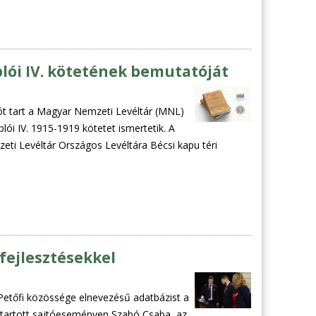
lói IV. kötetének bemutatóját
t tart a Magyar Nemzeti Levéltár (MNL)
ói IV. 1915-1919 kötetet ismertetik. A
ti Levéltár Országos Levéltára Bécsi kapu téri
 fejlesztésekkel
Petőfi közössége elnevezésű adatbázist a
gtartott sajtóeseményen Szabó Csaba, az