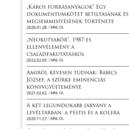
„Káros forrásanyagok” Egy
dokumentumkötet betiltásának és
megsemmisítésének története
2026.01.28.
MNL OL
„Neokutyabőr”. 1987-es
ellenvélemény a
családfakutatásról
2022.02.09.
MNL OL
Amiről kevesen tudnak: Babics
József, a szürke eminenciás
könyvgyűjteménye
2021.02.02.
MNL OL
A két legundokabb járvány a
levéltárban: a pestis és a kolera
2020.11.27.
MNL OL