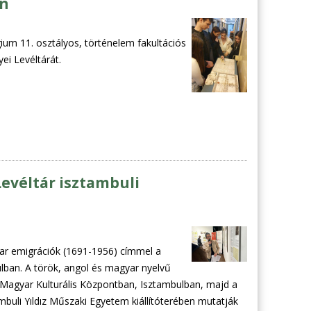
an
ium 11. osztályos, történelem fakultációs
i Levéltárát.
evéltár isztambuli
ar emigrációk (1691-1956) címmel a
lban. A török, angol és magyar nyelvű
et - Magyar Kulturális Központban, Isztambulban, majd a
buli Yıldız Műszaki Egyetem kiállítóterében mutatják