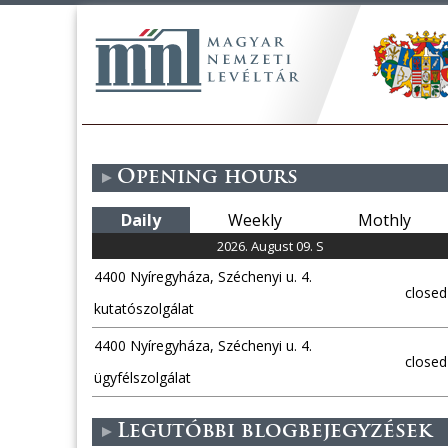
Opening hours
Daily
Weekly
Mothly
2026. August 09. S
4400 Nyíregyháza, Széchenyi u. 4.
closed
kutatószolgálat
4400 Nyíregyháza, Széchenyi u. 4.
closed
ügyfélszolgálat
Legutóbbi blogbejegyzések