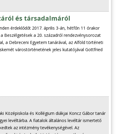
záról és társadalmáról
inden érdeklődőt 2017. április 3-án, hétfőn 11 órakor
 a Beszélgetések a 20. századról rendezvénysorozat
tal, a Debreceni Egyetem tanárával, az Alföld történeti
skemét várostörténetének jeles kutatójával Gottfried
i Középiskola és Kollégium diákjai Koncz Gábor tanár
yei levéltárba. A fiatalok általános levéltár ismertető
kedtek az intézmény tevékenységével. Az