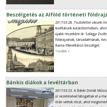
Beszélgetés az Alföld történeti földraj
2017.03.28.
Tisztelettel várunk m
levéltárunk kutatótermében, ahol
újabb részeként dr. Szilágyi Zsolt
földrajzának, társadalmának, Kec
Barna főlevéltáros beszélget.
Tovább »
Bánkis diákok a levéltárban
2017.03.23.
A Bánki Donát Műszak
úr vezetésével látogattak el a meg
órán vettek részt, ahol megismer