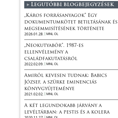
Legutóbbi blogbejegyzések
„Káros forrásanyagok” Egy
dokumentumkötet betiltásának és
megsemmisítésének története
2026.01.28.
MNL OL
„Neokutyabőr”. 1987-es
ellenvélemény a
családfakutatásról
2022.02.09.
MNL OL
Amiről kevesen tudnak: Babics
József, a szürke eminenciás
könyvgyűjteménye
2021.02.02.
MNL OL
A két legundokabb járvány a
levéltárban: a pestis és a kolera
2020.11.27.
MNL OL