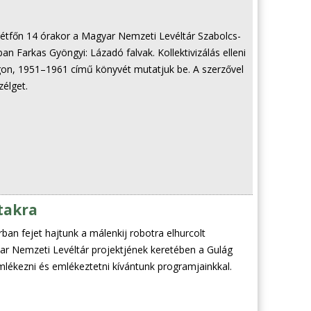
hétfőn 14 órakor a Magyar Nemzeti Levéltár Szabolcs-
 Farkas Gyöngyi: Lázadó falvak. Kollektivizálás elleni
gon, 1951–1961 című könyvét mutatjuk be. A szerzővel
élget.
takra
an fejet hajtunk a málenkij robotra elhurcolt
ar Nemzeti Levéltár projektjének keretében a Gulág
lékezni és emlékeztetni kívántunk programjainkkal.