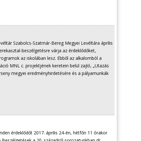
éltár Szabolcs-Szatmár-Bereg Megyei Levéltára április
kerekasztal-beszélgetésre várja az érdeklődőket,
ogramok az iskolában lesz. Ebből az alkalomból a
ió MNL c. projektjének keretein belül zajló, „Utazás
erseny megyei eredményhirdetésére és a pályamunkák
inden érdeklődőt 2017. április 24-én, hétfőn 11 órakor
a Beszélgetések a 20. századról sorozatunkban dr.