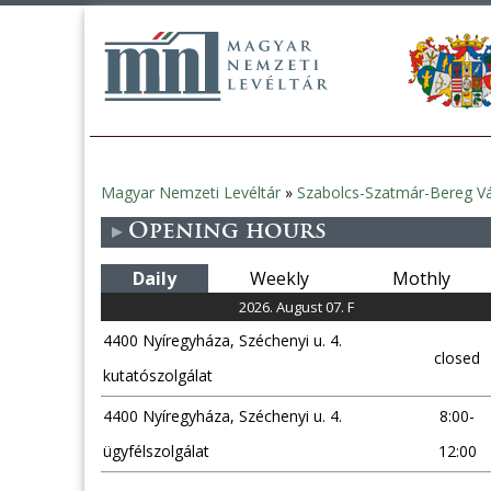
Magyar Nemzeti Levéltár
»
Szabolcs-Szatmár-Bereg Vá
You
Opening hours
are
Daily
Weekly
Mothly
here
2026. August 07. F
4400 Nyíregyháza, Széchenyi u. 4.
closed
kutatószolgálat
4400 Nyíregyháza, Széchenyi u. 4.
8:00-
ügyfélszolgálat
12:00