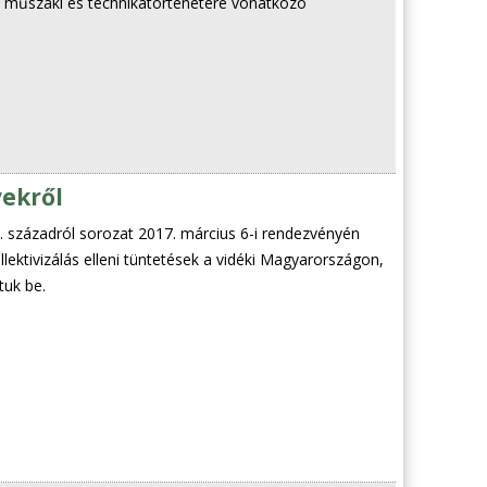
 műszaki és technikatörténetére vonatkozó
ekről
. századról sorozat 2017. március 6-i rendezvényén
lektivizálás elleni tüntetések a vidéki Magyarországon,
uk be.