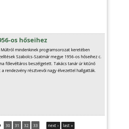
956-os hőseihez
a Múltról mindenkinek programsorozat keretében
zelítések Szabolcs-Szatmár megye 1956-os hőseihez c.
na főlevéltáros beszélgetett. Takács tanár úr kitűnő
 a rendezvény résztvevői nagy élvezettel hallgatták.
9
30
31
32
33
next ›
last »