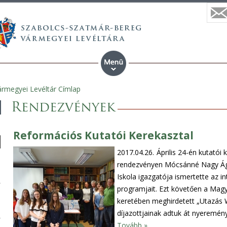
rmegyei Levéltár Címlap
Rendezvények
Reformációs Kutatói Kerekasztal
2017.04.26.
Április 24-én kutatói 
rendezvényen Mócsánné Nagy Ágne
Iskola igazgatója ismertette az
programjait. Ezt követően a Magy
keretében meghirdetett „Utazás 
díjazottjainak adtuk át nyeremén
Tovább »