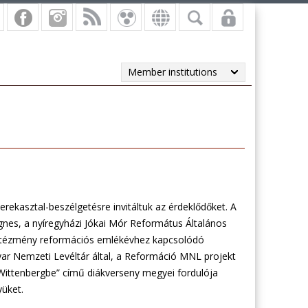
Member institutions
kerekasztal-beszélgetésre invitáltuk az érdeklődőket. A
s, a nyíregyházi Jókai Mór Református Általános
 intézmény reformációs emlékévhez kapcsolódó
ar Nemzeti Levéltár által, a Reformáció MNL projekt
Wittenbergbe” című diákverseny megyei fordulója
yüket.