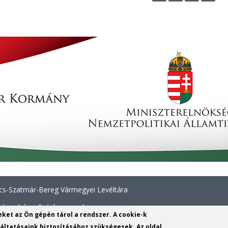
a
g
e
s
s-Szatmár-Bereg Vármegyei Levéltára
íregyháza, Széchenyi u. 4.
yeket az Ön gépén tárol a rendszer. A cookie-k
6 42 414 313
ltatásaink biztosításához szükségesek. Az oldal