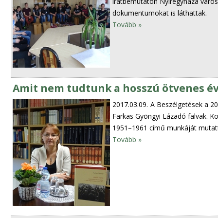
iratbemutatón Nyíregyháza város
dokumentumokat is láthattak.
Tovább »
Amit nem tudtunk a hosszú ötvenes év
2017.03.09.
A Beszélgetések a 20
Farkas Gyöngyi Lázadó falvak. Kol
1951–1961 című munkáját mutatt
Tovább »