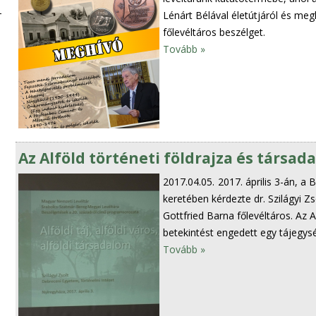
Lénárt Bélával életútjáról és me
főlevéltáros beszélget.
Tovább »
Az Alföld történeti földrajza és társad
2017.04.05.
2017. április 3-án, a
keretében kérdezte dr. Szilágyi Z
Gottfried Barna főlevéltáros. Az A
betekintést engedett egy tájegy
Tovább »