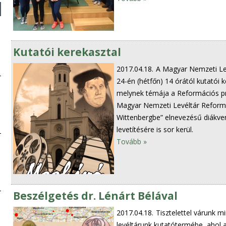
Kutatói kerekasztal
2017.04.18.
A Magyar Nemzeti Lev
24-én (hétfőn) 14 órától kutatói 
melynek témája a Reformációs pr
Magyar Nemzeti Levéltár Reformác
Wittenbergbe” elnevezésű diákv
levetítésére is sor kerül.
Tovább »
Beszélgetés dr. Lénárt Bélával
2017.04.18.
Tisztelettel várunk m
levéltárunk kutatótermébe, ahol 