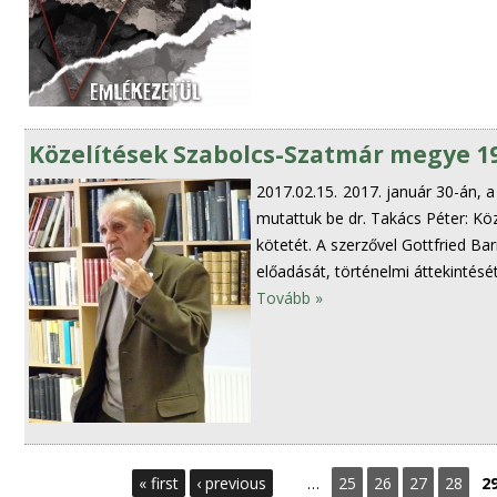
Közelítések Szabolcs-Szatmár megye 1
2017.02.15.
2017. január 30-án, 
mutattuk be dr. Takács Péter: Kö
kötetét. A szerzővel Gottfried Bar
előadását, történelmi áttekintését
Tovább »
P
« first
‹ previous
…
25
26
27
28
2