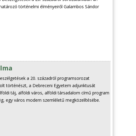
ghatározó történelmi élményeiről Galambos Sándor
alma
 Beszélgetések a 20. századról programsorozat
solt történészt, a Debreceni Egyetem adjunktusát
lföldi táj, alföldi város, alföldi társadalom című program
ség, egy város modern szemléletű megközelítésébe.