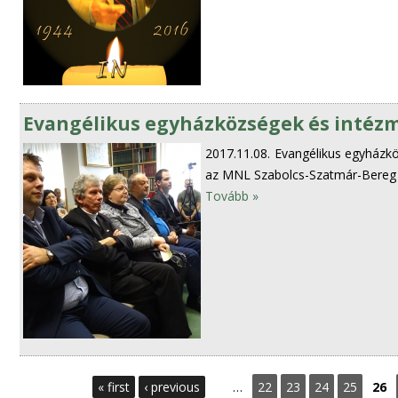
Evangélikus egyházközségek és intéz
2017.11.08.
Evangélikus egyházk
az MNL Szabolcs-Szatmár-Bereg 
Tovább »
P
« first
‹ previous
…
22
23
24
25
26