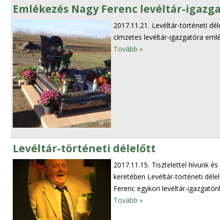
Emlékezés Nagy Ferenc levéltár-igazg
2017.11.21.
Levéltár-történeti dé
címzetes levéltár-igazgatóra eml
Tovább »
Levéltár-történeti délelőtt
2017.11.15.
Tisztelettel hívunk é
keretében Levéltár-történeti dél
Ferenc egykori levéltár-igazgató
Tovább »