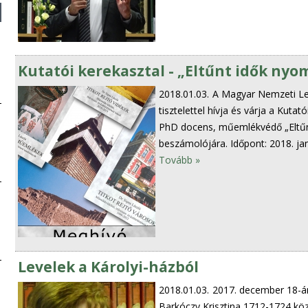
Kutatói kerekasztal - „Eltűnt idők ny
2018.01.03.
A Magyar Nemzeti Le
tisztelettel hívja és várja a Kut
PhD docens, műemlékvédő „Eltűn
beszámolójára. Időpont: 2018. ja
Tovább »
Levelek a Károlyi-házból
2018.01.03.
2017. december 18-ár
Barkóczy Krisztina 1712-1724 közö