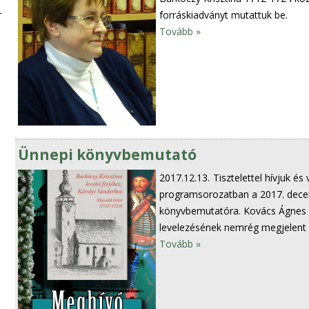
forráskiadványt mutattuk be.
Tovább »
Ünnepi könyvbemutató
2017.12.13.
Tisztelettel hívjuk é
programsorozatban a 2017. decem
könyvbemutatóra. Kovács Ágnes t
levelezésének nemrég megjelent 
Tovább »