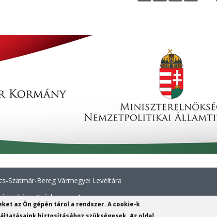
a
g
e
s
s-Szatmár-Bereg Vármegyei Levéltára
íregyháza, Széchenyi u. 4.
yeket az Ön gépén tárol a rendszer. A cookie-k
6 42 414 313
ltatásaink biztosításához szükségesek. Az oldal