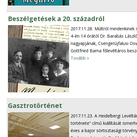
Beszélgetések a 20. századról
2017.11.28.
Múltról mindenkinek
4-én 14 órától Dr. Barabás László 
nagyapjának, Csengerújfalusi Osv
Gottfried Barna főlevéltáros besz
Tovább »
Gasztrotörténet
2017.11.23.
A Heidelbergi Levéltá
története” című kiállítását ism
éves a bajor sörtisztasági törvé