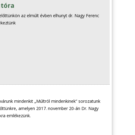
atóra
lelőttünkön az elmúlt évben elhunyt dr. Nagy Ferenc
ékeztünk
s várunk mindenkit „Múltról mindenkinek” sorozatunk
előttünkre, amelyen 2017. november 20-án Dr. Nagy
nkra emlékezünk.