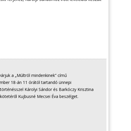
s várjuk a „Múltról mindenkinek” című
ber 18-án 11 órától tartandó ünnepi
örténésszel Károlyi Sándor és Barkóczy Krisztina
kötetéről Kujbusné Mecsei Éva beszélget.