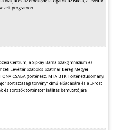
diákjai és az érdeklődő látogatók az iskola, a levéltár
rvezett programon.
pzési Centrum, a Sipkay Barna Szakgimnázium és
mzeti Levéltár Szabolcs-Szatmár-Bereg Megyei
a KATONA CSABA (történész, MTA BTK Történettudományi
jor sörtisztasági törvény” című előadására és a „Prost
ék és sörözők története” kiállítás bemutatójára.