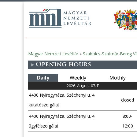
Magyar Nemzeti Levéltár
»
Szabolcs-Szatmár-Bereg Vá
You
Opening hours
are
Daily
Weekly
Mothly
here
2026. August 07. F
4400 Nyíregyháza, Széchenyi u. 4.
closed
kutatószolgálat
4400 Nyíregyháza, Széchenyi u. 4.
8:00-
ügyfélszolgálat
12:00