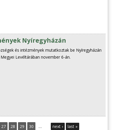
mények Nyíregyházán
özségek és intézmények mutatkoztak be Nyíregyházán
Megyei Levéltárában november 6-án.
27
28
29
30
…
next ›
last »