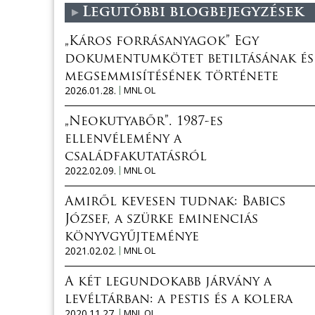
Legutóbbi blogbejegyzések
„Káros forrásanyagok” Egy
dokumentumkötet betiltásának és
megsemmisítésének története
2026.01.28.
MNL OL
„Neokutyabőr”. 1987-es
ellenvélemény a
családfakutatásról
2022.02.09.
MNL OL
Amiről kevesen tudnak: Babics
József, a szürke eminenciás
könyvgyűjteménye
2021.02.02.
MNL OL
A két legundokabb járvány a
levéltárban: a pestis és a kolera
2020.11.27.
MNL OL