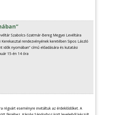
omában”
véltár Szabolcs-Szatmár-Bereg Megyei Levéltára
atói Kerekasztal rendezvényének keretében Sipos László
t idők nyomában” című előadására és kutatási
nuár 15-én 14 óra
a régvárt eseményre invitáltuk az érdeklődőket. A
tt férjéhez, Károlyi Sándorhoz írott leveleiből készült