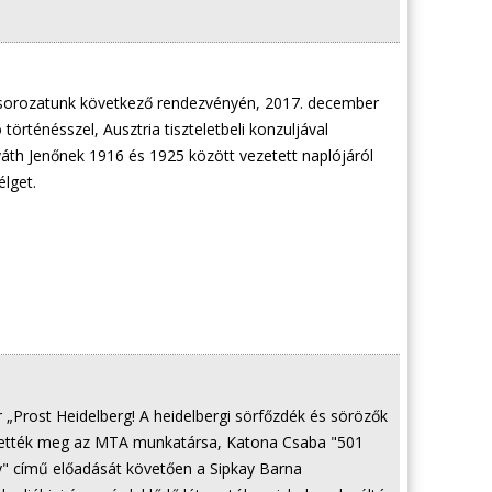
 sorozatunk következő rendezvényén, 2017. december
történésszel, Ausztria tiszteletbeli konzuljával
áth Jenőnek 1916 és 1925 között vezetett naplójáról
élget.
r „Prost Heidelberg! A heidelbergi sörfőzdék és sörözők
erhették meg az MTA munkatársa, Katona Csaba "501
ny" című előadását követően a Sipkay Barna