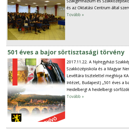
Szakgimnázium és Szakközépiskola 
és az Oktatási Centrum által sze
Tovább »
501 éves a bajor sörtisztasági törvény
2017.11.22.
A Nyíregyházi Szakké
Szakközépiskola és a Magyar Ne
Levéltára tisztelettel meghívj
Intézet, Budapest) „501 éves a ba
Heidelberg! A heidelbergi sörfőzd
Tovább »