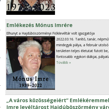
Emlékezés Mónus Imrére
Elhunyt a Hajdúböszörményi Fióklevéltár volt igazgatója
2022.03.16.
Tanító, tanár, népműv
mindegyik pálya, a február utol
területen teljes életutat futott be
fontosabb: egykori diákjai, pályat
Tovább »
„A város közösségeiért” Emlékéremmel 
Imre levéltárost Hajdúböszörmény váro