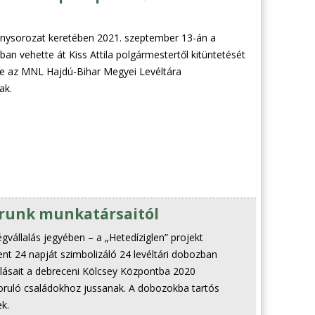
nysorozat keretében 2021. szeptember 13-án a
n vehette át Kiss Attila polgármestertől kitüntetését
ője az MNL Hajdú-Bihar Megyei Levéltára
ak.
árunk munkatársaitól
égvállalás jegyében – a „Hetedíziglen” projekt
nt 24 napját szimbolizáló 24 levéltári dobozban
ánlásait a debreceni Kölcsey Központba 2020
ruló családokhoz jussanak. A dobozokba tartós
k.