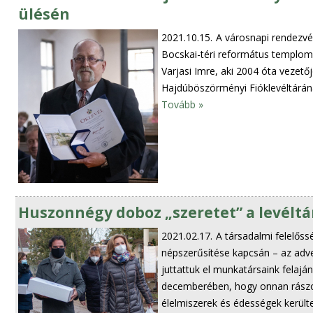
ülésén
2021.10.15.
A városnapi rendezvé
Bocskai-téri református templomba
Varjasi Imre, aki 2004 óta vezet
Hajdúböszörményi Fióklevéltárán
Tovább »
Huszonnégy doboz „szeretet” a levélt
2021.02.17.
A társadalmi felelőss
népszerűsítése kapcsán – az adve
juttattuk el munkatársaink felaj
decemberében, hogy onnan rászo
élelmiszerek és édességek kerülte