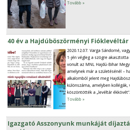
Tovább »
40 év a Hajdúböszörményi Fióklevéltár
2020.12.07.
Varga Sándorné, vagy
1-jén végleg a szögre akasztotta
vonult az MNL Hajdú-Bihar Megye
amelynek már a születésénél – ha
alkalomból jelent meg Hajdúbösz
különszáma, amelyben kollégák, ve
köszöntötték a „levéltár ékkövét”
Tovább »
Igazgató Asszonyunk munkáját díjazt