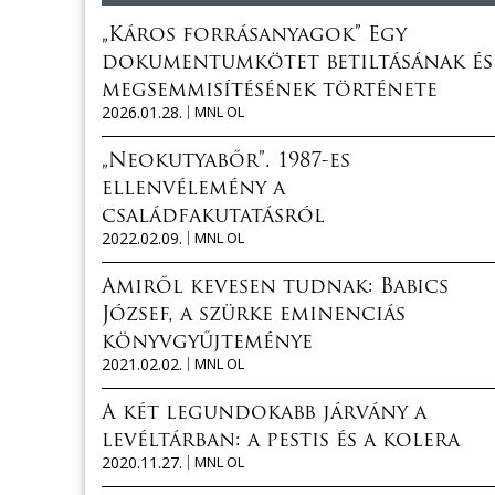
„Káros forrásanyagok” Egy
dokumentumkötet betiltásának és
megsemmisítésének története
2026.01.28.
MNL OL
„Neokutyabőr”. 1987-es
ellenvélemény a
családfakutatásról
2022.02.09.
MNL OL
Amiről kevesen tudnak: Babics
József, a szürke eminenciás
könyvgyűjteménye
2021.02.02.
MNL OL
A két legundokabb járvány a
levéltárban: a pestis és a kolera
2020.11.27.
MNL OL