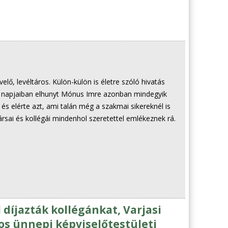
elő, levéltáros. Külön-külön is életre szóló hivatás
só napjaiban elhunyt Mónus Imre azonban mindegyik
, és elérte azt, ami talán még a szakmai sikereknél is
ársai és kollégái mindenhol szeretettel emlékeznek rá.
díjazták kollégánkat, Varjasi
s ünnepi képviselőtestületi