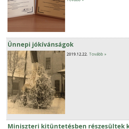
Ünnepi jókívánságok
2019.12.22.
Tovább »
Miniszteri kitüntetésben részesültek