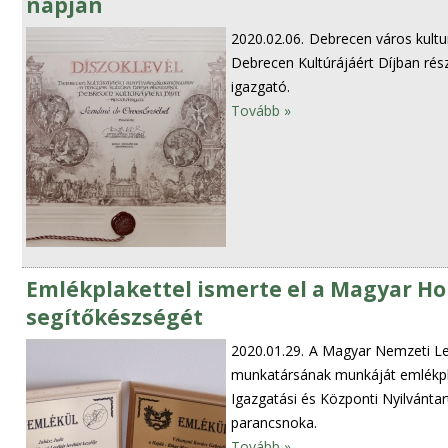
napján
2020.02.06.
Debrecen város kultur
Debrecen Kultúrájáért Díjban rész
igazgató.
Tovább »
Emlékplakettel ismerte el a Magyar H
segítőkészségét
2020.01.29.
A Magyar Nemzeti Lev
munkatársának munkáját emlékpl
Igazgatási és Központi Nyilvánta
parancsnoka.
Tovább »