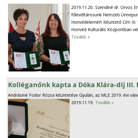
2019.11.20.
Szendiné dr. Orvos Erz
főlevéltárosunk Nemzeti Ünnepü
Honvédelemért Kitüntető Cím III.
Honvéd Kulturális Központban veh
Tovább »
Kolléganőnk kapta a Dóka Klára-díj III.
Andrásiné Fodor Rózsa kitüntetése Gyulán, az MLE 2019. évi vá
2019.11.19.
Tovább »