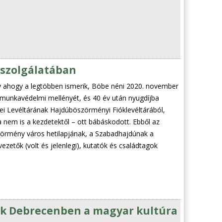
 szolgálatában
 ahogy a legtöbben ismerik, Böbe néni 2020. november
 munkavédelmi mellényét, és 40 év után nyugdíjba
i Levéltárának Hajdúböszörményi Fióklevéltárából,
 nem is a kezdetektől – ott bábáskodott. Ebből az
örmény város hetilapjának, a Szabadhajdúnak a
zetők (volt és jelenlegi), kutatók és családtagok
.
ák Debrecenben a magyar kultúra