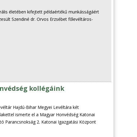
ális életében kifejtett példaértékű munkásságáért
esült Szendiné dr. Orvos Erzsébet főlevéltáros-
onvédség kollégáink
éltár Hajdú-Bihar Megyei Levéltára két
akettel ismerte el a Magyar Honvédség Katonai
rtó Parancsnokság 2. Katonai Igazgatási Központ