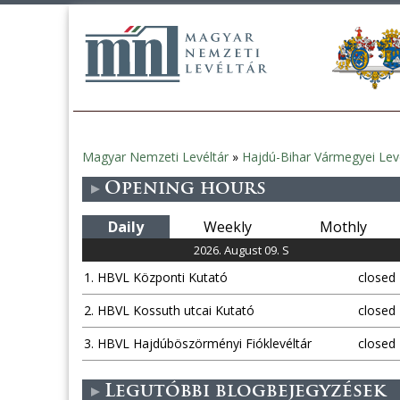
Magyar Nemzeti Levéltár
»
Hajdú-Bihar Vármegyei Lev
You
Opening hours
are
Daily
Weekly
Mothly
here
2026. August 09. S
1. HBVL Központi Kutató
closed
2. HBVL Kossuth utcai Kutató
closed
3. HBVL Hajdúböszörményi Fióklevéltár
closed
Legutóbbi blogbejegyzések