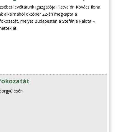
sébet levéltárunk igazgatója, illetve dr. Kovács Ilona
nk alkalmából október 22-én megkapta a
 fokozatát, melyet Budapesten a Stefánia Palota –
ettek át.
 fokozatát
ndorgyűlésén