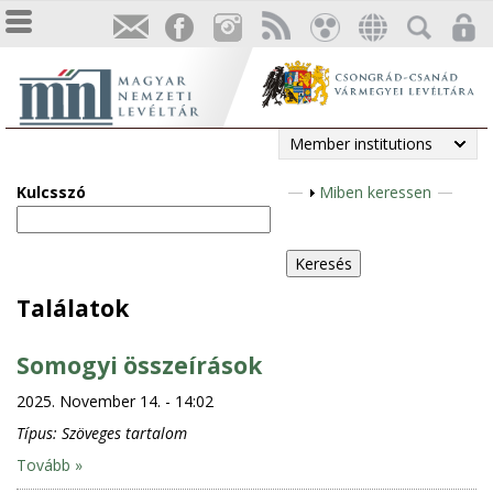
Member institutions
Kulcsszó
S
Miben keressen
h
o
w
Találatok
Somogyi összeírások
2025. November 14. - 14:02
Típus:
Szöveges tartalom
Tovább »