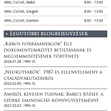
MNL CsCsVL Makó
8:00 - 13:00
MNL CsCsVL Szeged
8:00 - 13:00
MNL CsCsVL Szentes
8:00 - 13:30
Legutóbbi blogbejegyzések
„Káros forrásanyagok” Egy
dokumentumkötet betiltásának és
megsemmisítésének története
2026.01.28.
MNL OL
„Neokutyabőr”. 1987-es ellenvélemény a
családfakutatásról
2022.02.09.
MNL OL
Amiről kevesen tudnak: Babics József, a
szürke eminenciás könyvgyűjteménye
2021.02.02.
MNL OL