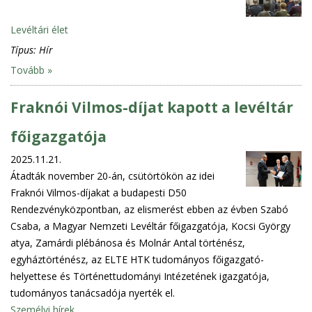
Levéltári élet
Típus:
Hír
Tovább »
Fraknói Vilmos-díjat kapott a levéltár
főigazgatója
2025.11.21.
Átadták november 20-án, csütörtökön az idei
Fraknói Vilmos-díjakat a budapesti D50
Rendezvényközpontban, az elismerést ebben az évben Szabó
Csaba, a Magyar Nemzeti Levéltár főigazgatója, Kocsi György
atya, Zamárdi plébánosa és Molnár Antal történész,
egyháztörténész, az ELTE HTK tudományos főigazgató-
helyettese és Történettudományi Intézetének igazgatója,
tudományos tanácsadója nyerték el.
Személyi hírek