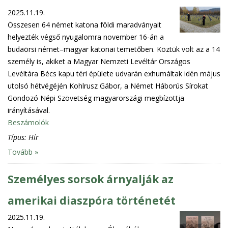
2025.11.19.
Összesen 64 német katona földi maradványait
helyezték végső nyugalomra november 16-án a
budaörsi német–magyar katonai temetőben. Köztük volt az a 14
személy is, akiket a Magyar Nemzeti Levéltár Országos
Levéltára Bécs kapu téri épülete udvarán exhumáltak idén május
utolsó hétvégéjén Kohlrusz Gábor, a Német Háborús Sírokat
Gondozó Népi Szövetség magyarországi megbízottja
irányításával.
Beszámolók
Típus:
Hír
Tovább »
Személyes sorsok árnyalják az
amerikai diaszpóra történetét
2025.11.19.