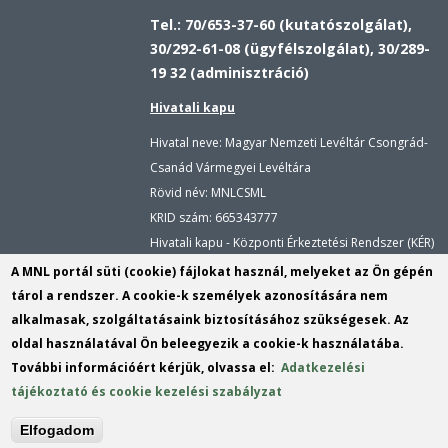
Tel.: 70/653-37-60 (kutatószolgálat),
30/292-61-08 (ügyfélszolgálat), 30/289-
19 32 (adminisztráció)
Hivatali kapu
Hivatal neve: Magyar Nemzeti Levéltár Csongrád-
Csanád Vármegyei Levéltára
Rövid név: MNLCSML
KRID szám:
665343777
Hivatali kapu - Központi Érkeztetési Rendszer (KÉR)
Hivatal neve: Magyar Nemzeti Levéltár
A MNL portál süti (cookie) fájlokat használ, melyeket az Ön gépén
Rövid név: MNLCSML
tárol a rendszer. A cookie-k személyek azonosítására nem
KRID szám: 113809158
alkalmasak, szolgáltatásaink biztosításához szükségesek. Az
oldal használatával Ön beleegyezik a cookie-k használatába.
E-mail:
cscsvl@mnl.gov.hu
(link
További információért kérjük, olvassa el:
Adatkezelési
sends
instagram
tájékoztató és cookie kezelési szabályzat
e-
Tartalomszerkesztő:
Vizi Dávid Máté
(lin
mail)
Elfogadom
sen