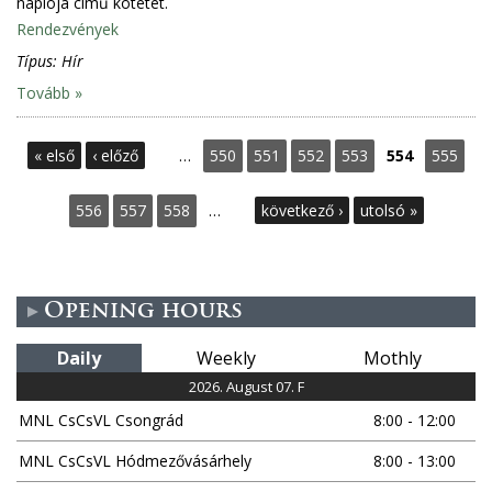
naplója című kötetet.
Rendezvények
Típus:
Hír
Tovább »
P
« első
‹ előző
…
550
551
552
553
554
555
a
556
557
558
…
következő ›
utolsó »
g
e
Opening hours
s
Daily
Weekly
Mothly
2026. August 07. F
MNL CsCsVL Csongrád
8:00 - 12:00
MNL CsCsVL Hódmezővásárhely
8:00 - 13:00