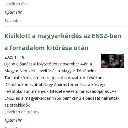
Levéltári élet
Típus:
Hír
Tovább »
Kisiklott a magyarkérdés az ENSZ-ben
a forradalom kitörése után
2025.11.18.
Újabb előadással folytatódott november 4-én a
Magyar Nemzeti Levéltár és a Magyar Történelmi
Társulat közös ismeretterjesztő sorozata. A Levéltári
Délutánokon ezúttal Nagy András történész, a kőszegi
Felsőfokú Tanulmányok Intézete vezető tanácsadójának „Az
ENSZ és a magyarkérdés 1956-ban” című előadását hallhatták
az érdeklődők.
Levéltári délutánok
Típus:
Hír