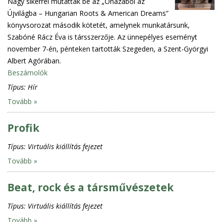
Nagy sikerrel mutatták be az „Óhazából az
Újvilágba – Hungarian Roots & American Dreams”
könyvsorozat második kötetét, amelynek munkatársunk,
Szabóné Rácz Éva is társszerzője. Az ünnepélyes eseményt
november 7-én, pénteken tartották Szegeden, a Szent-Györgyi
Albert Agórában.
Beszámolók
Típus:
Hír
Tovább »
Profik
Típus:
Virtuális kiállítás fejezet
Tovább »
Beat, rock és a társművészetek
Típus:
Virtuális kiállítás fejezet
Tovább »