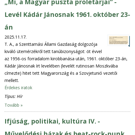
„Mi, a Magyar puszta proletárjai” -
Levél Kádár Jánosnak 1961. október 23-
án
2025.11.17.
T. A., a Szenttamási Állami Gazdaság dolgozója
kiváló ütemérzékről tett tanúbizonyságot: öt évvel
az 1956-os forradalom kirobbanása után, 1961. október 23-án,
Kádár Jánosnak írt levelében (levelét rutinosan Moszkvába
címezte) hitet tett Magyarország és a Szovjetunió vezetői
mellett.
Érdekes iratok
Típus:
Hír
Tovább »
Ifjúság, politikai, kultúra IV. -
Művelődési házak és beat-rock-punk