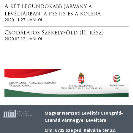
A két legundokabb járvány a
levéltárban: a pestis és a kolera
2020.11.27.
MNL OL
Csodálatos Székelyföld (II. rész)
2020.03.12.
MNL OL
Magyar Nemzeti Levéltár Csongrád-
Csanád Vármegyei Levéltára
Cím: 6725 Szeged, Kálvária tér 22.