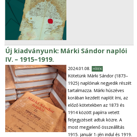
Új kiadványunk: Márki Sándor naplói
IV. – 1915–1919.
2024.01.08.
HÍREK
Kötetünk Márki Sándor (1873–
1925) naplóinak negyedik részét
tartalmazza. Márki húszéves
korában kezdett naplót írni, az
előző kötetekben az 1873 és
1914 között papírra vetett
feljegyzéseit adtuk közre. A
most megjelenő összeállítás
1915. január 1-jén indul és 1919.