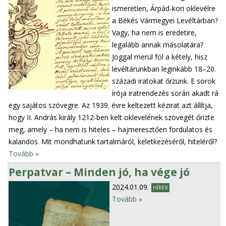
ismeretlen, Árpád-kori oklevélre
a Békés Vármegyei Levéltárban?
Vagy, ha nem is eredetire,
legalább annak másolatára?
Joggal merül föl a kétely, hisz
levéltárunkban leginkább 18–20.
századi iratokat őrzünk. E sorok
írója iratrendezés során akadt rá
egy sajátos szövegre. Az 1939. évre keltezett kézirat azt állítja,
hogy II. András király 1212-ben kelt oklevelének szövegét őrizte
meg, amely – ha nem is hiteles – hajmeresztően fordulatos és
kalandos. Mit mondhatunk tartalmáról, keletkezéséről, hiteléről?
Tovább »
Perpatvar – Minden jó, ha vége jó
2024.01.09.
HÍREK
Tovább »