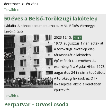
december 31-én zárul.
Tovább »
50 éves a Belső-Törökzugi lakótelep
Ládafia: A hónap dokumentuma az MNL Békés Vármegyei
Levéltárából
2023.12.15.
HÍREK
1973. augusztus 17-én adták át
a törökzugi lakótelep első
társasházát a lakótelep
építésének I. ütemében. Az
eseményről a Gyulai Hírlap 1973.
augusztus 24-i száma tudósított.
A törökzugi lakások az OTP
lakásépítési akciója keretében
épültek fel.
Tovább »
Perpatvar – Orvosi csoda