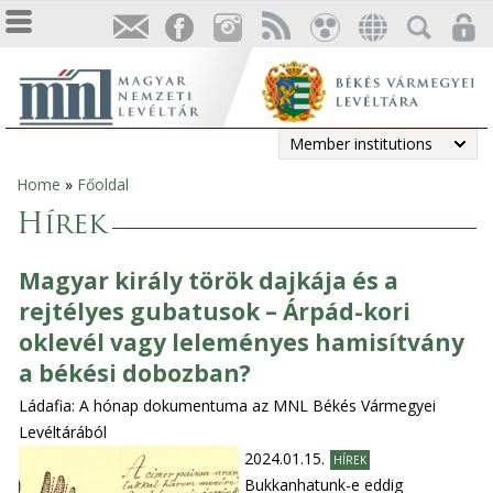
Member institutions
Home
»
Főoldal
You
Hírek
are
Magyar király török dajkája és a
here
rejtélyes gubatusok – Árpád-kori
oklevél vagy leleményes hamisítvány
a békési dobozban?
Ládafia: A hónap dokumentuma az MNL Békés Vármegyei
Levéltárából
2024.01.15.
HÍREK
Bukkanhatunk-e eddig