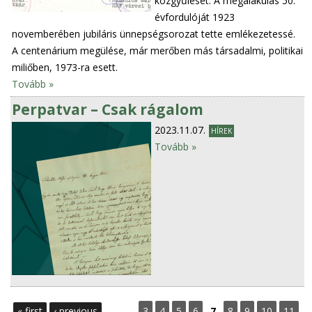
közgyűlését. A megalakulás 50.
évfordulóját 1923
novemberében jubiláris ünnepségsorozat tette emlékezetessé.
A centenárium megülése, már merőben más társadalmi, politikai
miliőben, 1973-ra esett.
Tovább »
Perpatvar – Csak rágalom
2023.11.07.
HÍREK
Tovább »
P
« first
‹ previous
…
3
4
5
6
7
8
9
10
11