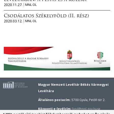
2020.11.27.
MNL OL
Csodálatos Székelyföld (II. rész)
2020.03.12.
MNL OL
Magyar Nemzeti Levéltár Békés Vármegyei
Levéltára
Általános postacím:
5700 Gyula, Petőfi tér 2.
(link
Központi e-levélcím:
bevl@mnl.gov.hu