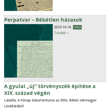
Perpatvar – Békétlen házasok
2023.10.16.
HÍREK
Tovább »
A gyulai „új” törvényszék építése a
XIX. század végén
Ládafia: A hónap dokumentuma az MNL Békés Vármegyei
Levéltárából