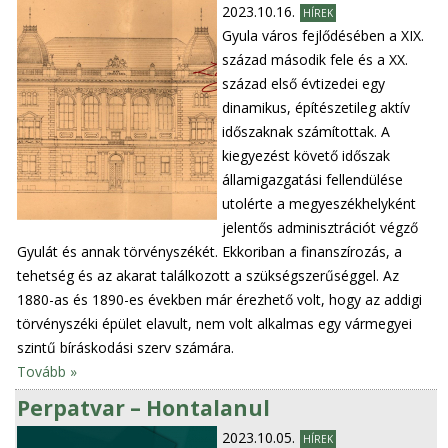
2023.10.16.
HÍREK
Gyula város fejlődésében a XIX.
század második fele és a XX.
század első évtizedei egy
dinamikus, építészetileg aktív
időszaknak számítottak. A
kiegyezést követő időszak
államigazgatási fellendülése
utolérte a megyeszékhelyként
jelentős adminisztrációt végző
Gyulát és annak törvényszékét. Ekkoriban a finanszírozás, a
tehetség és az akarat találkozott a szükségszerűséggel. Az
1880-as és 1890-es években már érezhető volt, hogy az addigi
törvényszéki épület elavult, nem volt alkalmas egy vármegyei
szintű bíráskodási szerv számára.
Tovább »
Perpatvar – Hontalanul
2023.10.05.
HÍREK