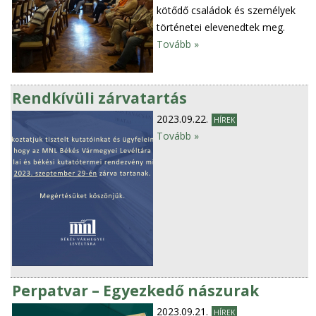
kötődő családok és személyek
történetei elevenedtek meg.
Tovább »
Rendkívüli zárvatartás
2023.09.22.
HÍREK
Tovább »
Perpatvar – Egyezkedő nászurak
2023.09.21.
HÍREK