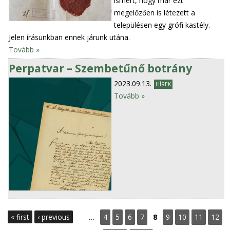
ismert, hogy már ezt
megelőzően is létezett a
településen egy grófi kastély.
Jelen írásunkban ennek járunk utána.
Tovább »
Perpatvar – Szembetűnő botrány
2023.09.13.
HÍREK
Tovább »
P
« first
‹ previous
…
4
5
6
7
8
9
10
11
12