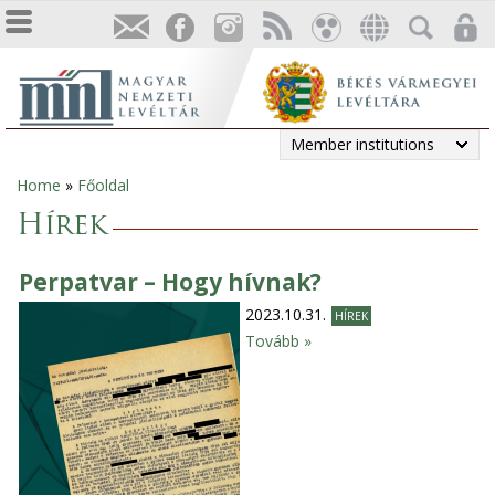
Member institutions
Home
»
Főoldal
You
Hírek
are
Perpatvar – Hogy hívnak?
here
2023.10.31.
HÍREK
Tovább »