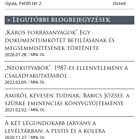
Gyula, Petőfi tér 2.
closed
Legutóbbi blogbejegyzések
„Káros forrásanyagok” Egy
dokumentumkötet betiltásának és
megsemmisítésének története
2026.01.28.
MNL OL
„Neokutyabőr”. 1987-es ellenvélemény a
családfakutatásról
2022.02.09.
MNL OL
Amiről kevesen tudnak: Babics József, a
szürke eminenciás könyvgyűjteménye
2021.02.02.
MNL OL
A két legundokabb járvány a
levéltárban: a pestis és a kolera
2020.11.27.
MNL OL