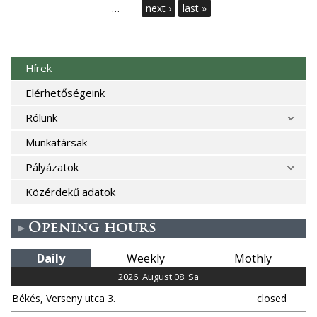
a
…
next ›
last »
g
e
Hírek
s
Elérhetőségeink
Rólunk
Munkatársak
Pályázatok
Közérdekű adatok
Opening hours
Daily
Weekly
Mothly
2026. August 08. Sa
Békés, Verseny utca 3.
closed