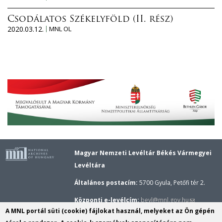
Csodálatos Székelyföld (II. rész)
2020.03.12.
MNL OL
Magyar Nemzeti Levéltár Békés Vármegyei
Levéltára
Általános postacím:
5700 Gyula, Petőfi tér 2.
(link
Központi e-levélcím:
bevl@mnl.gov.hu
A MNL portál süti (cookie) fájlokat használ, melyeket az Ön gépén
sends
Gyulai épület központi telefonszáma:
(+36–