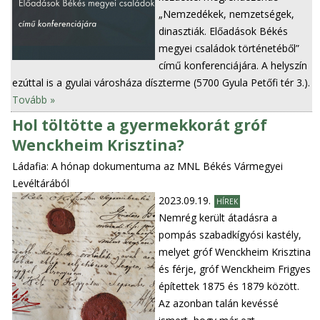
„Nemzedékek, nemzetségek,
dinasztiák. Előadások Békés
megyei családok történetéből”
című konferenciájára. A helyszín
ezúttal is a gyulai városháza díszterme (5700 Gyula Petőfi tér 3.).
Tovább »
Hol töltötte a gyermekkorát gróf
Wenckheim Krisztina?
Ládafia: A hónap dokumentuma az MNL Békés Vármegyei
Levéltárából
2023.09.19.
HÍREK
Nemrég került átadásra a
pompás szabadkígyósi kastély,
melyet gróf Wenckheim Krisztina
és férje, gróf Wenckheim Frigyes
építettek 1875 és 1879 között.
Az azonban talán kevéssé