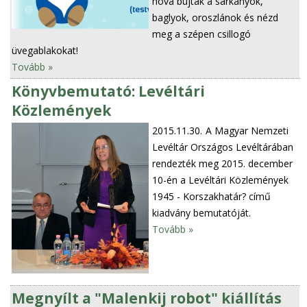
hova bújtak a sárkányok,
baglyok, oroszlánok és nézd
meg a szépen csillogó
üvegablakokat!
Tovább »
Könyvbemutató: Levéltári
Közlemények
2015.11.30.
A Magyar Nemzeti
Levéltár Országos Levéltárában
rendezték meg 2015. december
10-én a Levéltári Közlemények
1945 - Korszakhatár? című
kiadvány bemutatóját.
Tovább »
Megnyílt a "Malenkij robot" kiállítás