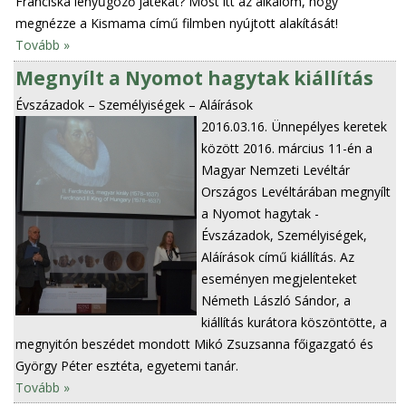
Franciska lenyűgöző játékát? Most itt az alkalom, hogy
megnézze a Kismama című filmben nyújtott alakítását!
Tovább »
Megnyílt a Nyomot hagytak kiállítás
Évszázadok – Személyiségek – Aláírások
2016.03.16.
Ünnepélyes keretek
között 2016. március 11-én a
Magyar Nemzeti Levéltár
Országos Levéltárában megnyílt
a Nyomot hagytak -
Évszázadok, Személyiségek,
Aláírások című kiállítás. Az
eseményen megjelenteket
Németh László Sándor, a
kiállítás kurátora köszöntötte, a
megnyitón beszédet mondott Mikó Zsuzsanna főigazgató és
György Péter esztéta, egyetemi tanár.
Tovább »