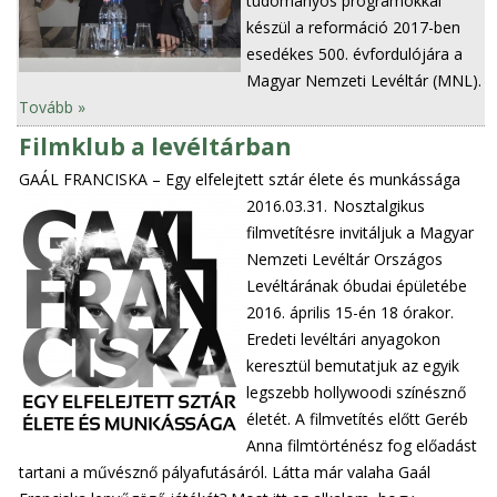
tudományos programokkal
készül a reformáció 2017-ben
esedékes 500. évfordulójára a
Magyar Nemzeti Levéltár (MNL).
Tovább »
Filmklub a levéltárban
GAÁL FRANCISKA – Egy elfelejtett sztár élete és munkássága
2016.03.31.
Nosztalgikus
filmvetítésre invitáljuk a Magyar
Nemzeti Levéltár Országos
Levéltárának óbudai épületébe
2016. április 15-én 18 órakor.
Eredeti levéltári anyagokon
keresztül bemutatjuk az egyik
legszebb hollywoodi színésznő
életét. A filmvetítés előtt Geréb
Anna filmtörténész fog előadást
tartani a művésznő pályafutásáról. Látta már valaha Gaál