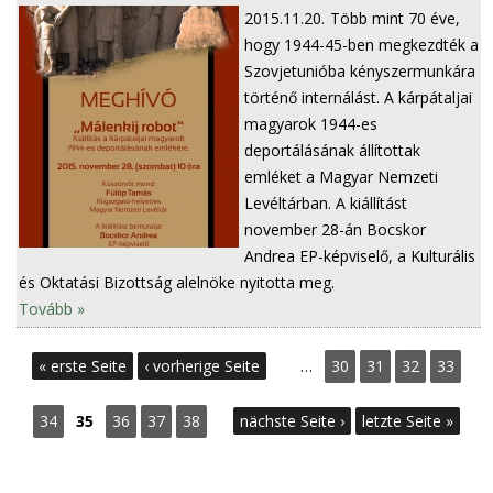
2015.11.20.
Több mint 70 éve,
hogy 1944-45-ben megkezdték a
Szovjetunióba kényszermunkára
történő internálást. A kárpátaljai
magyarok 1944-es
deportálásának állítottak
emléket a Magyar Nemzeti
Levéltárban. A kiállítást
november 28-án Bocskor
Andrea EP-képviselő, a Kulturális
és Oktatási Bizottság alelnöke nyitotta meg.
Tovább »
S
« erste Seite
‹ vorherige Seite
…
30
31
32
33
e
34
35
36
37
38
nächste Seite ›
letzte Seite »
i
t