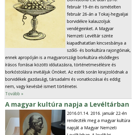
február 19-én és ismételten
február 26-án a Tokaj-hegyaljai
borvidékre kalauzoljuk
vendégeinket. A Magyar
Nemzeti Levéltár szinte
kiapadhatatlan kincsesbánya a
szőlő- és borkultúra rajongóinak,
ennek apropóján is a magyarországi borkultúra elsődleges
írásos forrásai közötti időutazásra, történetmesélésre és
borkóstolásra invitáljuk Önöket. Az esték során kirajzolódnak a
borvidékek gazdasági, társadalmi és vonatkozásai és eddig
nem, vagy kevésbé ismert történetei.
Tovább »
A magyar kultúra napja a Levéltárban
2016.01.14.
2016. január 22-én
rendezték meg a magyar kultúra
napját a Magyar Nemzeti
Levéltárban. A levéltári