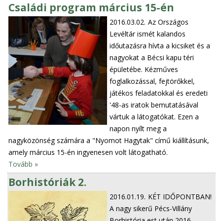
Családi program március 15-én
2016.03.02.
Az Országos
Levéltár ismét kalandos
időutazásra hívta a kicsiket és a
nagyokat a Bécsi kapu téri
épületébe. Kézműves
foglalkozással, fejtörőkkel,
játékos feladatokkal és eredeti
'48-as iratok bemutatásával
vártuk a látogatókat. Ezen a
napon nyílt meg a
nagyközönség számára a "Nyomot Hagytak" című kiállításunk,
amely március 15-én ingyenesen volt látogatható.
Tovább »
Borhistóriák 2.
2016.01.19.
KÉT IDŐPONTBAN!
A nagy sikerű Pécs-Villány
Borhistória est után 2016.