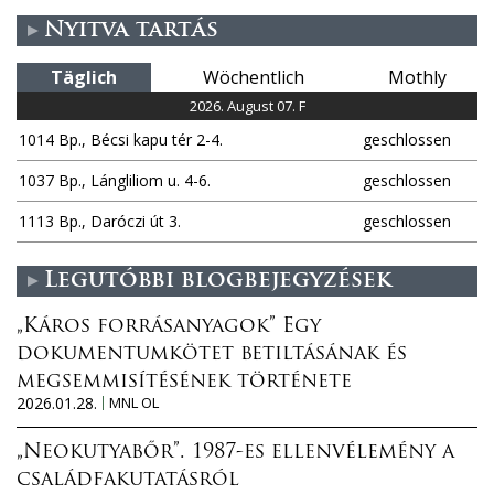
Nyitva tartás
e
Täglich
Wöchentlich
Mothly
n
2026. August 07. F
1014 Bp., Bécsi kapu tér 2-4.
geschlossen
1037 Bp., Lángliliom u. 4-6.
geschlossen
1113 Bp., Daróczi út 3.
geschlossen
Legutóbbi blogbejegyzések
„Káros forrásanyagok” Egy
dokumentumkötet betiltásának és
megsemmisítésének története
2026.01.28.
MNL OL
„Neokutyabőr”. 1987-es ellenvélemény a
családfakutatásról