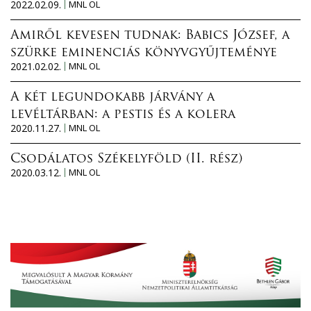
2022.02.09.
MNL OL
Amiről kevesen tudnak: Babics József, a
szürke eminenciás könyvgyűjteménye
2021.02.02.
MNL OL
A két legundokabb járvány a
levéltárban: a pestis és a kolera
2020.11.27.
MNL OL
Csodálatos Székelyföld (II. rész)
2020.03.12.
MNL OL