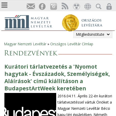
Mitgliedsinstitute
Magyar Nemzeti Levéltár
»
Országos Levéltár Címlap
Sie
Rendezvények
sind
Kurátori tárlatvezetés a 'Nyomot
hier
hagytak - Évszázadok, Személyiségek,
Aláírások' című kiállításon a
BudapestArtWeek keretében
2016.04.11.
Április 22-én kurátori
tárlatvezetéssel vártuk Önöket a
Magyar Nemzeti Levéltár Bécsi
kapu téri épületében. Németh