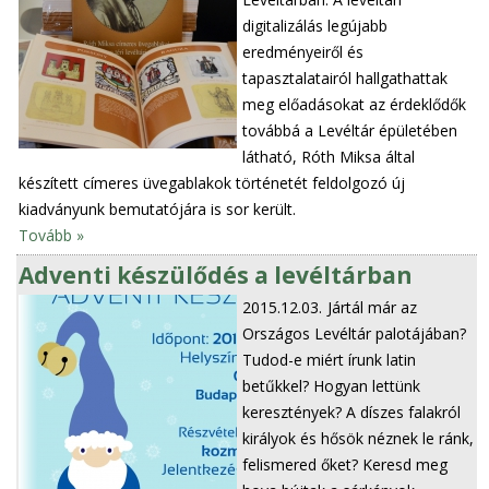
digitalizálás legújabb
eredményeiről és
tapasztalatairól hallgathattak
meg előadásokat az érdeklődők
továbbá a Levéltár épületében
látható, Róth Miksa által
készített címeres üvegablakok történetét feldolgozó új
kiadványunk bemutatójára is sor került.
Tovább »
Adventi készülődés a levéltárban
2015.12.03.
Jártál már az
Országos Levéltár palotájában?
Tudod-e miért írunk latin
betűkkel? Hogyan lettünk
keresztények? A díszes falakról
királyok és hősök néznek le ránk,
felismered őket? Keresd meg