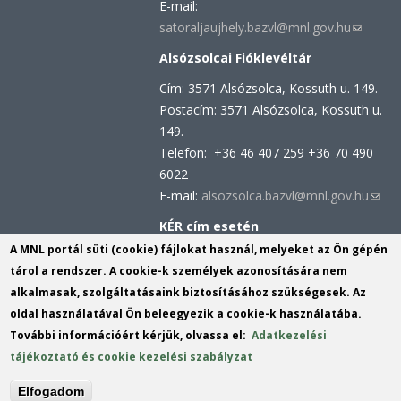
E-mail:
satoraljaujhely.bazvl@mnl.gov.hu
(link
sends
Alsózsolcai Fióklevéltár
e-
Cím: 3571 Alsózsolca, Kossuth u. 149.
mail)
Postacím: 3571 Alsózsolca, Kossuth u.
149.
Telefon: +36 46 407 259 +36 70 490
6022
E-mail:
alsozsolca.bazvl@mnl.gov.hu
(link
send
KÉR cím esetén
e-
KRID azonosító: 113809158
A MNL portál süti (cookie) fájlokat használ, melyeket az Ön gépén
mail)
KÉR azonosító: MNL BAZML
tárol a rendszer. A cookie-k személyek azonosítására nem
alkalmasak, szolgáltatásaink biztosításához szükségesek. Az
oldal használatával Ön beleegyezik a cookie-k használatába.
Hivatali kapu cím:
További információért kérjük, olvassa el:
Adatkezelési
KRID azonosító: 160343931
tájékoztató és cookie kezelési szabályzat
Elfogadom