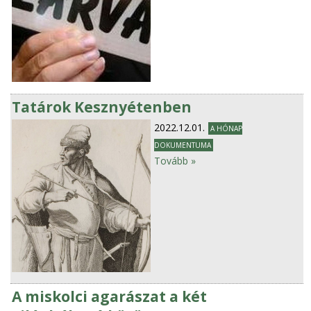
Tatárok Kesznyétenben
2022.12.01.
A HÓNAP
DOKUMENTUMA
Tovább »
A miskolci agarászat a két