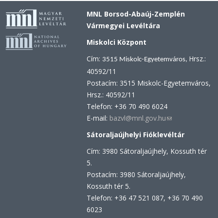
MNL Borsod-Abaúj-Zemplén
Vármegyei Levéltára
Miskolci Központ
Cím:
Hrsz.:
3515 Miskolc-Egyetemváros,
40592/11
Postacím: 3515 Miskolc-Egyetemváros,
Hrsz.: 40592/11
Telefon: +36 70 490 6024
E-mail:
bazvl@mnl.gov.hu
(link
sends
Sátoraljaújhelyi Fióklevéltár
e-
Cím: 3980 Sátoraljaújhely, Kossuth tér
mail)
5.
Postacím: 3980 Sátoraljaújhely,
Kossuth tér 5.
Telefon: +36 47 521 087, +36 70 490
6023