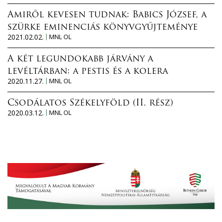
Amiről kevesen tudnak: Babics József, a
szürke eminenciás könyvgyűjteménye
2021.02.02.
MNL OL
A két legundokabb járvány a
levéltárban: a pestis és a kolera
2020.11.27.
MNL OL
Csodálatos Székelyföld (II. rész)
2020.03.12.
MNL OL