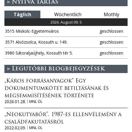
Nyitva tartás
Täglich
Wöchentlich
Mothly
2026. August 09. S
3515 Miskolc-Egyetemváros
geschlossen
3571 Alsózsolca, Kossuth u. 149.
geschlossen
3980 Sátoraljaújhely, Kossuth tér 5.
geschlossen
Legutóbbi blogbejegyzések
„Káros forrásanyagok” Egy
dokumentumkötet betiltásának és
megsemmisítésének története
2026.01.28.
MNL OL
„Neokutyabőr”. 1987-es ellenvélemény a
családfakutatásról
2022.02.09.
MNL OL