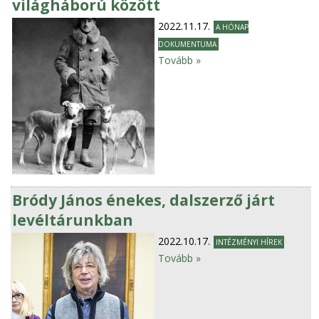
világháború között
2022.11.17.
A HÓNAP
DOKUMENTUMA
Tovább »
Bródy János énekes, dalszerző járt
levéltárunkban
2022.10.17.
INTÉZMÉNYI HÍREK
Tovább »