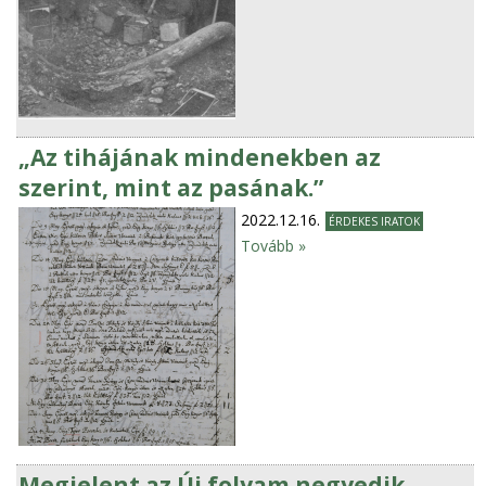
„Az tihájának mindenekben az
szerint, mint az pasának.”
2022.12.16.
ÉRDEKES IRATOK
Tovább »
Megjelent az Új folyam negyedik