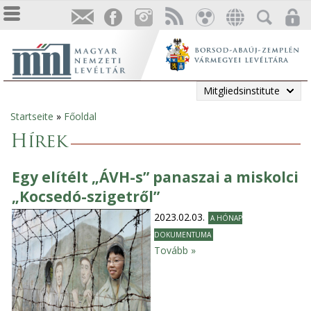
Mitgliedsinstitute
Startseite
»
Főoldal
Sie
Hírek
sind
Egy elítélt „ÁVH-s” panaszai a miskolci
hier
„Kocsedó-szigetről”
2023.02.03.
A HÓNAP
DOKUMENTUMA
Tovább »