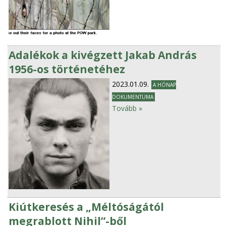
Adalékok a kivégzett Jakab András
1956-os történetéhez
2023.01.09.
A HÓNAP
DOKUMENTUMA
Tovább »
Kiútkeresés a „Méltóságától
megrablott Nihil”-ből