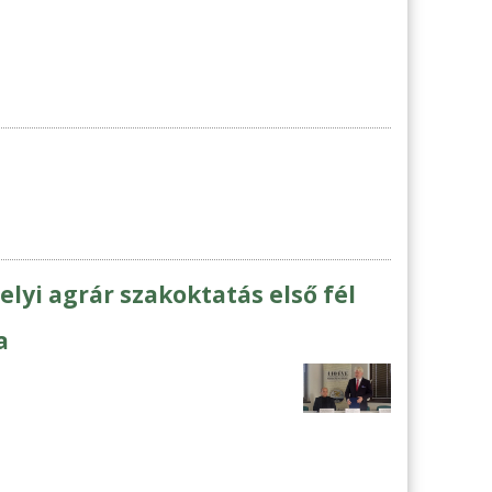
yi agrár szakoktatás első fél
a