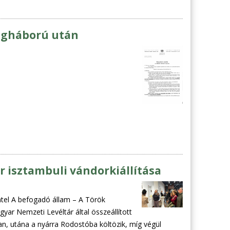
lágháború után
 isztambuli vándorkiállítása
ntel A befogadó állam – A Török
ar Nemzeti Levéltár által összeállított
ban, utána a nyárra Rodostóba költözik, míg végül