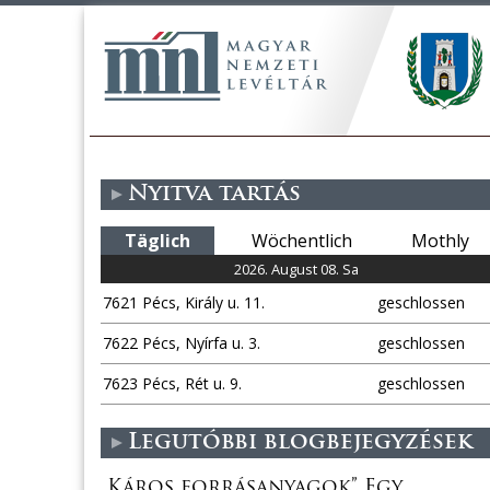
Nyitva tartás
Täglich
Wöchentlich
Mothly
2026. August 08. Sa
7621 Pécs, Király u. 11.
geschlossen
7622 Pécs, Nyírfa u. 3.
geschlossen
7623 Pécs, Rét u. 9.
geschlossen
Legutóbbi blogbejegyzések
„Káros forrásanyagok” Egy