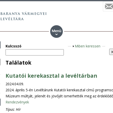
Kulcsszó
A
Miben keressen
n
z
Találatok
e
i
Kutatói kerekasztal a levéltárban
g
e
2024.04.09.
n
2024. április 5-én Levéltárunk Kutatói kerekasztal című program
Múzeum múltját, jelenét és jövőjét ismerhették meg az érdeklődő
Rendezvények
Típus:
Hír