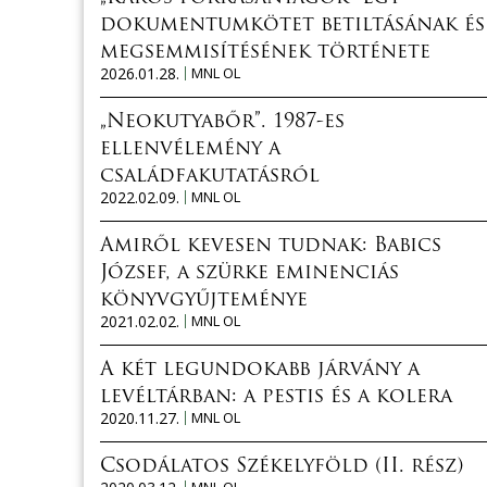
dokumentumkötet betiltásának és
megsemmisítésének története
2026.01.28.
MNL OL
„Neokutyabőr”. 1987-es
ellenvélemény a
családfakutatásról
2022.02.09.
MNL OL
Amiről kevesen tudnak: Babics
József, a szürke eminenciás
könyvgyűjteménye
2021.02.02.
MNL OL
A két legundokabb járvány a
levéltárban: a pestis és a kolera
2020.11.27.
MNL OL
Csodálatos Székelyföld (II. rész)