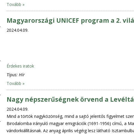
Tovább »
Magyarországi UNICEF program a 2. vi
2024.04.09.
Érdekes iratok
Típus:
Hír
Tovább »
Nagy népszerűségnek örvend a Levéltár
2024.04.09.
Mind a törtök nagyközönség, mind a sajtó jelentős figyelmet sze
Birodalomba irányuló magyar emigrációk (1691-1956) című, a Magy
vándorkiállításnak. Az anyag április végéig lesz látható Isztambul