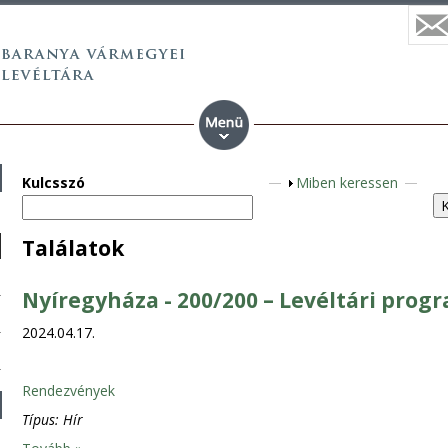
Kulcsszó
A
Miben keressen
n
z
Találatok
e
i
Nyíregyháza - 200/200 – Levéltári prog
g
e
2024.04.17.
n
Rendezvények
Típus:
Hír