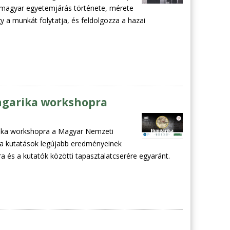
i magyar egyetemjárás története, mérete
gy a munkát folytatja, és feldolgozza a hazai
ngarika workshopra
rika workshopra a Magyar Nemzeti
rika kutatások legújabb eredményeinek
a és a kutatók közötti tapasztalatcserére egyaránt.