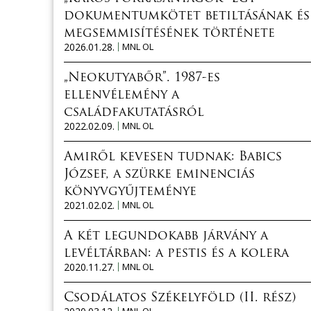
dokumentumkötet betiltásának és
megsemmisítésének története
2026.01.28.
MNL OL
„Neokutyabőr”. 1987-es
ellenvélemény a
családfakutatásról
2022.02.09.
MNL OL
Amiről kevesen tudnak: Babics
József, a szürke eminenciás
könyvgyűjteménye
2021.02.02.
MNL OL
A két legundokabb járvány a
levéltárban: a pestis és a kolera
2020.11.27.
MNL OL
Csodálatos Székelyföld (II. rész)