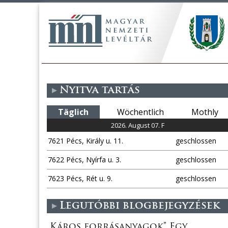
Nyitva tartás
Täglich
Wöchentlich
Mothly
2026. August 07. F
7621 Pécs, Király u. 11.
geschlossen
7622 Pécs, Nyírfa u. 3.
geschlossen
7623 Pécs, Rét u. 9.
geschlossen
Legutóbbi blogbejegyzések
„Káros forrásanyagok” Egy