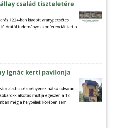
állay család tiszteletére
ndrás 1224-ben kiadott aranypecsétes
10 órától tudományos konferenciát tart a
y Ignác kerti pavilonja
szám alatti intézményének hátsó udvarán
későbarokk alkotás múltja egészen a 18
azonban még a helybéliek körében sem