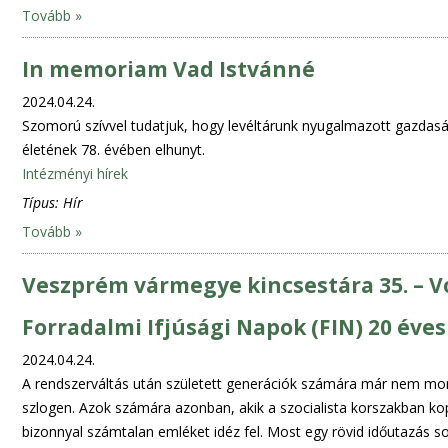
Tovább »
In memoriam Vad Istvánné
2024.04.24.
Szomorú szívvel tudatjuk, hogy levéltárunk nyugalmazott gazdasági
életének 78. évében elhunyt.
Intézményi hírek
Típus:
Hír
Tovább »
Veszprém vármegye kincsestára 35. – V
Forradalmi Ifjúsági Napok (FIN) 20 éve
2024.04.24.
A rendszerváltás után született generációk számára már nem m
szlogen. Azok számára azonban, akik a szocialista korszakban ko
bizonnyal számtalan emléket idéz fel. Most egy rövid időutazás s