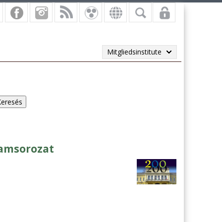
Mitgliedsinstitute
ramsorozat