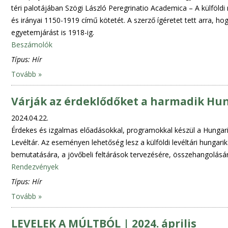
téri palotájában Szögi László Peregrinatio Academica – A külföld
és irányai 1150-1919 című kötetét. A szerző ígéretet tett arra, ho
egyetemjárást is 1918-ig.
Beszámolók
Típus:
Hír
Tovább »
Várják az érdeklődőket a harmadik Hu
2024.04.22.
Érdekes és izgalmas előadásokkal, programokkal készül a Hunga
Levéltár. Az eseményen lehetőség lesz a külföldi levéltári hunga
bemutatására, a jövőbeli feltárások tervezésére, összehangolásár
Rendezvények
Típus:
Hír
Tovább »
LEVELEK A MÚLTBÓL | 2024. április