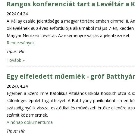
Rangos konferenciát tart a Levéltár a K
2024.04.24.
A Kállay család jelentősége a magyar történelemben címmel II. A
oklevelének 800 éves évfordulója alkalmából május 7-én, kedden 
Magyar Nemzeti Levéltár. Az eseményre várják a jelentkezőket.
Rendezvények
Típus:
Hír
Tovább »
Egy elfeledett műemlék - gróf Batthyán
2024.04.24.
Egerben a Szent Imre Katolikus Általános Iskola Kossuth utca 8. 
különleges épület foglal helyet. A Batthyány-pavilonként ismert 
századig nyúlik vissza, esztétikai és művészeti értéke ellenére 
számít közismertnek.
A hónap dokumentuma
Típus:
Hír