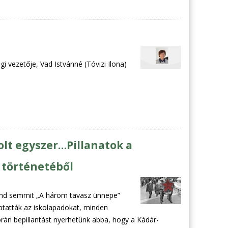
 vezetője, Vad Istvánné (Tóvizi Ilona)
olt egyszer…Pillanatok a
s történetéből
ond semmit „A három tavasz ünnepe”
ptatták az iskolapadokat, minden
orán bepillantást nyerhetünk abba, hogy a Kádár-