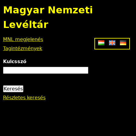
Jump to navigation
Magyar Nemzeti
Levéltár
MNL megjelenés
Tagintézmények
Kulcsszó
Részletes keresés