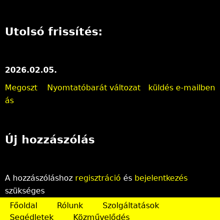
Utolsó frissítés:
2026.02.05.
Megoszt
Nyomtatóbarát változat
küldés e-mailben
ás
Új hozzászólás
A hozzászóláshoz
regisztráció
és
bejelentkezés
szükséges
Főoldal
Rólunk
Szolgáltatások
Segédletek
Közművelődés