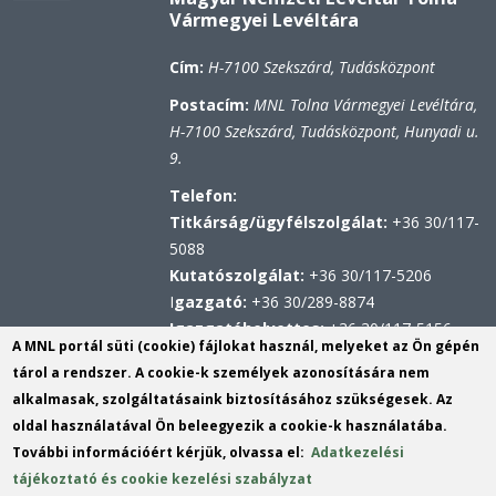
Vármegyei Levéltára
Cím:
H-7100 Szekszárd, Tudásközpont
Postacím:
MNL Tolna Vármegyei Levéltára,
H-7100 Szekszárd, Tudásközpont, Hunyadi u.
9.
Telefon:
Titkárság/ügyfélszolgálat:
+36 30/117-
5088
Kutatószolgálat:
+36 30/117-5206
I
gazgató:
+36 30/289-8874
Igazgatóhelyettes:
+36 30/117-5156
A MNL portál süti (cookie) fájlokat használ, melyeket az Ön gépén
Hivatali kapu
tárol a rendszer. A cookie-k személyek azonosítására nem
KRID: 567314100
alkalmasak, szolgáltatásaink biztosításához szükségesek. Az
Központi Érkeztetési Rendszer (KÉR)
oldal használatával Ön beleegyezik a cookie-k használatába.
azonosító: MNL TVL
További információért kérjük, olvassa el:
Adatkezelési
KRID: 113809158
tájékoztató és cookie kezelési szabályzat