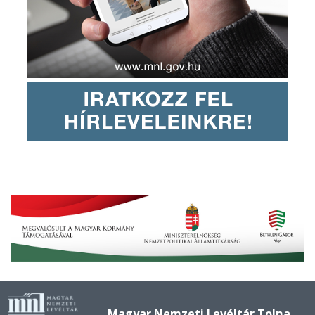
Magyar Nemzeti Levéltár Tolna