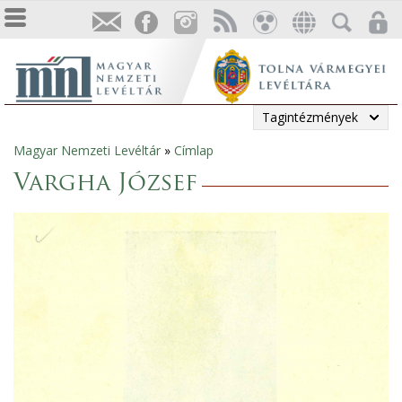
Tagintézmények
Magyar Nemzeti Levéltár
»
Címlap
Jelenlegi
Vargha József
hely