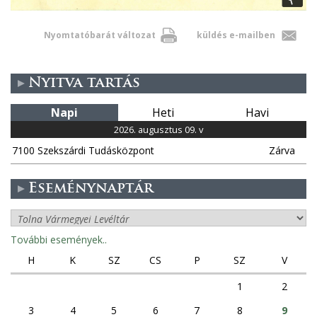
Nyomtatóbarát változat
küldés e-mailben
Nyitva tartás
Napi
Heti
Havi
2026. augusztus 09. v
7100 Szekszárdi Tudásközpont
Zárva
Eseménynaptár
További események..
H
K
SZ
CS
P
SZ
V
1
2
3
4
5
6
7
8
9