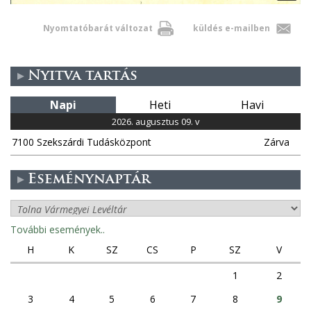
Nyomtatóbarát változat
küldés e-mailben
Nyitva tartás
Napi
Heti
Havi
2026. augusztus 09. v
7100 Szekszárdi Tudásközpont
Zárva
Eseménynaptár
További események..
H
K
SZ
CS
P
SZ
V
1
2
3
4
5
6
7
8
9