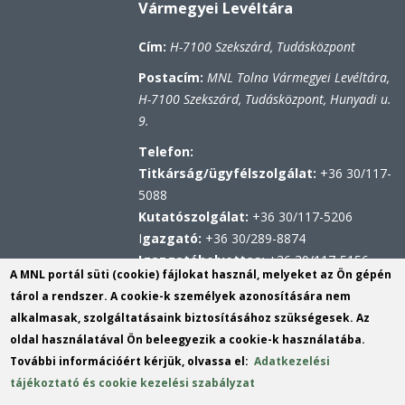
Vármegyei Levéltára
Cím:
H-7100 Szekszárd, Tudásközpont
Postacím:
MNL Tolna Vármegyei Levéltára,
H-7100 Szekszárd, Tudásközpont, Hunyadi u.
9.
Telefon:
Titkárság/ügyfélszolgálat:
+36 30/117-
5088
Kutatószolgálat:
+36 30/117-5206
I
gazgató:
+36 30/289-8874
Igazgatóhelyettes:
+36 30/117-5156
A MNL portál süti (cookie) fájlokat használ, melyeket az Ön gépén
Hivatali kapu
tárol a rendszer. A cookie-k személyek azonosítására nem
KRID: 567314100
alkalmasak, szolgáltatásaink biztosításához szükségesek. Az
Központi Érkeztetési Rendszer (KÉR)
oldal használatával Ön beleegyezik a cookie-k használatába.
azonosító: MNL TVL
További információért kérjük, olvassa el:
Adatkezelési
KRID: 113809158
tájékoztató és cookie kezelési szabályzat