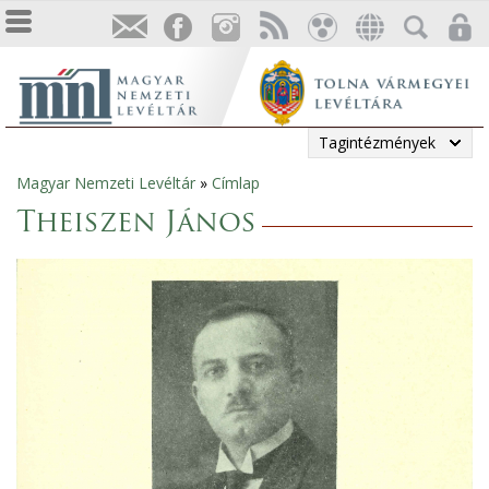
Tagintézmények
Magyar Nemzeti Levéltár
»
Címlap
Jelenlegi
Theiszen János
hely