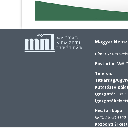
Magyar Nemzet
Cím:
H-7100 Szek
Postacím:
MNL To
Telefon:
Titkárság/ügyfé
Kutatószolgála
I
gazgató:
+36 30
Igazgatóhelyet
Hivatali kapu
KRID: 567314100
Központi Érkezt