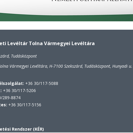
i Levéltár Tolna Vármegyei Levéltára
szárd, Tudásközpont
lna Vármegyei Levéltára, H-7100 Szekszárd, Tudásközpont, Hunyadi u.
lszolgálat:
+36 30/117-5088
t:
+36 30/117-5206
/289-8874
tes:
+36 30/117-5156
etési Rendszer (KÉR)