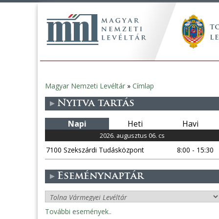
Magyar Nemzeti Levéltár
»
Címlap
Jelenlegi
Nyitva tartás
hely
Napi
Heti
Havi
2026. augusztus 06. cs
7100 Szekszárdi Tudásközpont
8:00 - 15:30
Eseménynaptár
További események..