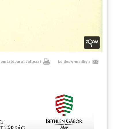
omtatóbarát változat
küldés e-mailben