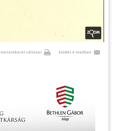
omtatóbarát változat
küldés e-mailben