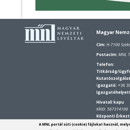
Magyar Nemzet
Cím:
H-7100 Szek
Postacím:
MNL To
Telefon:
Titkárság/ügyfé
Kutatószolgála
I
gazgató:
+36 30
Igazgatóhelyet
Hivatali kapu
KRID: 567314100
Központi Érkezt
azonosító: MNL T
A MNL portál süti (cookie) fájlokat használ, mel
KRID: 113809158