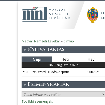
Magyar Nemzeti Levéltár
»
Címlap
Jelenlegi
Nyitva tartás
hely
Napi
Heti
Havi
2026. augusztus 07. p
7100 Szekszárdi Tudásközpont
8:00-12:30
Eseménynaptár
További események..