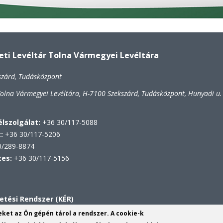
i Levéltár Tolna Vármegyei Levéltára
szárd, Tudásközpont
lna Vármegyei Levéltára, H-7100 Szekszárd, Tudásközpont, Hunyadi u.
lszolgálat:
+36 30/117-5088
t:
+36 30/117-5206
/289-8874
tes:
+36 30/117-5156
etési Rendszer (KÉR)
VL
yeket az Ön gépén tárol a rendszer. A cookie-k