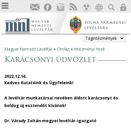
Tagintézmények
Magyar Nemzeti Levéltár
»
Címlap
»
Intézményi hírek
Jelenlegi
Karácsonyi üdvözlet
hely
2022.12.16.
Kedves Kutatóink és Ügyfeleink!
A levéltár munkatársai nevében áldott karácsonyt és
boldog új esztendőt kívánok!
Dr. Várady Zoltán megyei levéltár-igazgató