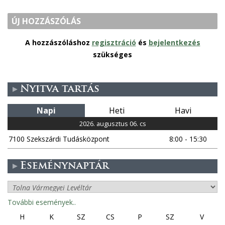
ÚJ HOZZÁSZÓLÁS
A hozzászóláshoz
regisztráció
és
bejelentkezés
szükséges
Nyitva tartás
Napi
Heti
Havi
2026. augusztus 06. cs
7100 Szekszárdi Tudásközpont
8:00 - 15:30
Eseménynaptár
További események..
H
K
SZ
CS
P
SZ
V