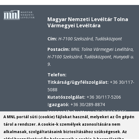
Magyar Nemzeti Levéltár Tolna
Vármegyei Levéltára
Cím:
H-7100 Szekszárd, Tudásközpont
Postacím:
MNL Tolna Vármegyei Levéltára,
H-7100 Szekszárd, Tudásközpont, Hunyadi u.
9.
Telefon:
Titkárság/ügyfélszolgálat:
+36 30/117-
5088
Kutatószolgálat:
+36 30/117-5206
I
gazgató:
+36 30/289-8874
Igazgatóhelyettes:
+36 30/117-5156
A MNL portál süti (cookie) fájlokat használ, melyeket az Ön gépén
Hivatali kapu
tárol a rendszer. A cookie-k személyek azonosítására nem
KRID: 567314100
alkalmasak, szolgáltatásaink biztosításához szükségesek. Az
Központi Érkeztetési Rendszer (KÉR)