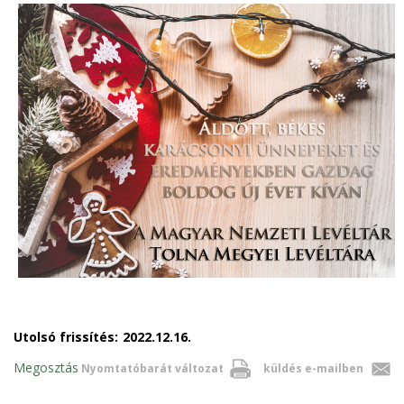
Utolsó frissítés:
2022.12.16.
Megosztás
Nyomtatóbarát változat
küldés e-mailben