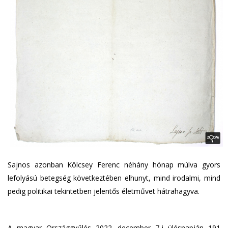
Sajnos azonban Kölcsey Ferenc néhány hónap múlva gyors
lefolyású betegség következtében elhunyt, mind irodalmi, mind
pedig politikai tekintetben jelentős életművet hátrahagyva.
A magyar Országgyűlés 2022. december 7-i ülésnapján 191