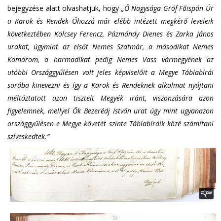
bejegyzése alatt olvashatjuk, hogy
„Ő Nagysága Gróf Főispán Úr
a Karok és Rendek Őhozzá már elébb intézett megkérő leveleik
következtében Kölcsey Ferencz, Pázmándy Dienes és Zarka János
urakat, úgymint az elsőt Nemes Szatmár, a másodikat Nemes
Komárom, a harmadikat pedig Nemes Vass vármegyének az
utóbbi Országgyűlésen volt jeles képviselőit a Megye Táblabírái
sorába kinevezni és így a Karok és Rendeknek alkalmat nyújtani
méltóztatott azon tisztelt Megyék iránt, viszonzására azon
figyelemnek, mellyel Ők Bezerédj István urat úgy mint ugyanazon
országgyűlésen e Megye követét szinte Táblabíráik közé számítani
szíveskedtek.”