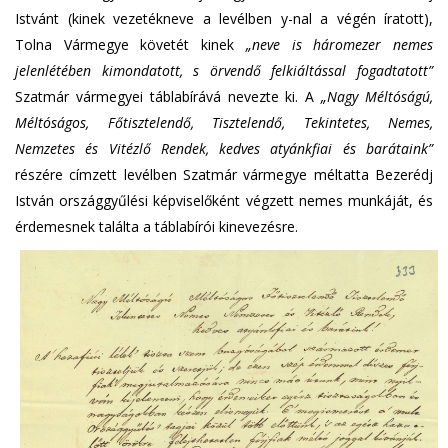
Istvánt (kinek vezetékneve a levélben y-nal a végén íratott),
Tolna Vármegye követét kinek
„neve is háromezer nemes
jelenlétében kimondatott, s örvendő felkiáltással fogadtatott”
Szatmár vármegyei táblabírává nevezte ki. A
„Nagy Méltóságú,
Méltóságos, Főtisztelendő, Tisztelendő, Tekintetes, Nemes,
Nemzetes és Vitézlő Rendek, kedves atyánkfiai és barátaink”
részére címzett levélben Szatmár vármegye méltatta Bezerédj
István országgyűlési képviselőként végzett nemes munkáját, és
érdemesnek találta a táblabírói kinevezésre.