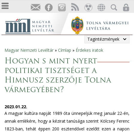
Tagintézmények
Magyar Nemzeti Levéltár
»
Címlap
»
Érdekes iratok
Jelenlegi
Hogyan s mint nyert
hely
politikai tisztséget a
Himnusz szerzője Tolna
vármegyében?
2023.01.22.
A magyar kultúra napját 1989 óta ünnepeljük meg január 22-én,
annak emlékére, hogy a kézirat tanúsága szerint Kölcsey Ferenc
1823-ban, tehát éppen 200 esztendővel ezelőtt ezen a napon