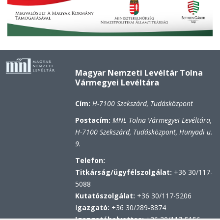
Magyar Nemzeti Levéltár Tolna
Vármegyei Levéltára
Cím:
H-7100 Szekszárd, Tudásközpont
Postacím:
MNL Tolna Vármegyei Levéltára,
H-7100 Szekszárd, Tudásközpont, Hunyadi u.
9.
Telefon:
Titkárság/ügyfélszolgálat:
+36 30/117-
5088
Kutatószolgálat:
+36 30/117-5206
I
gazgató:
+36 30/289-8874
Igazgatóhelyettes:
+36 30/117-5156