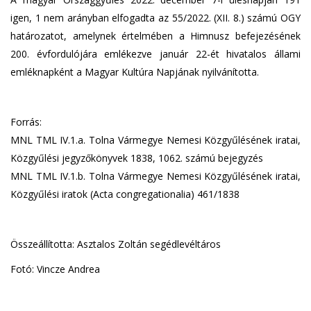
igen, 1 nem arányban elfogadta az 55/2022. (XII. 8.) számú OGY
határozatot, amelynek értelmében a Himnusz befejezésének
200. évfordulójára emlékezve január 22-ét hivatalos állami
emléknapként a Magyar Kultúra Napjának nyilvánította.
Forrás:
MNL TML IV.1.a. Tolna Vármegye Nemesi Közgyűlésének iratai,
Közgyűlési jegyzőkönyvek 1838, 1062. számú bejegyzés
MNL TML IV.1.b. Tolna Vármegye Nemesi Közgyűlésének iratai,
Közgyűlési iratok (Acta congregationalia) 461/1838
Összeállította: Asztalos Zoltán segédlevéltáros
Fotó: Vincze Andrea