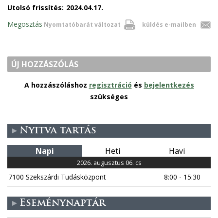
Utolsó frissítés:
2024.04.17.
Megosztás
Nyomtatóbarát változat
küldés e-mailben
ÚJ HOZZÁSZÓLÁS
A hozzászóláshoz
regisztráció
és
bejelentkezés
szükséges
Nyitva tartás
Napi
Heti
Havi
2026. augusztus 06. cs
7100 Szekszárdi Tudásközpont
8:00 - 15:30
Eseménynaptár