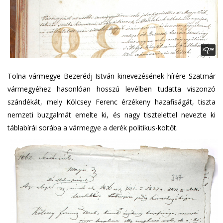
Tolna vármegye Bezerédj István kinevezésének hírére Szatmár
vármegyéhez hasonlóan hosszú levélben tudatta viszonzó
szándékát, mely Kölcsey Ferenc érzékeny hazafiságát, tiszta
nemzeti buzgalmát emelte ki, és nagy tisztelettel nevezte ki
táblabírái sorába a vármegye a derék politikus-költőt.