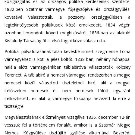
közigazgatás és az országos politika kérdéseinek szentelte.
1832-ben Szatmár vármegye főjegyzőjévé és országgyűlési
követévé választották, a pozsonyi országgyűlésen a
legtekintélyesebb politikusok közé emelkedett. 1834 végén
azonban lemondott követi megbízásáról. 1836-ban az alakuló
Kisfaludy Társaság őt is első tagjai közé választotta.
Politikai pályafutásának talán kevésbé ismert szegmense Tolna
vármegyéhez is köti a jeles költőt. 1838-ban, néhány hónappal
halála előtt vármegyénkben táblabíróvá választották Kölcsey
Ferencet. A táblabíró a nemesi vármegyei rendszerben a megye
nemesei közül választott tiszteletbeli bíró, aki a megyei
ítélőszéken nemesek és nem nemesek fölött egyaránt
ítélkezhetett, és akit a vármegye főispánja nevezett ki erre a
tisztségre.
Megválasztásának előzményeit vizsgálva 1836. december 12-én
vesszük fel a történelem fonalát, amikor is a Szatmár Megye
Nemesi Közgyűlése tisztújító gyűlése alkalmával Bezerédj