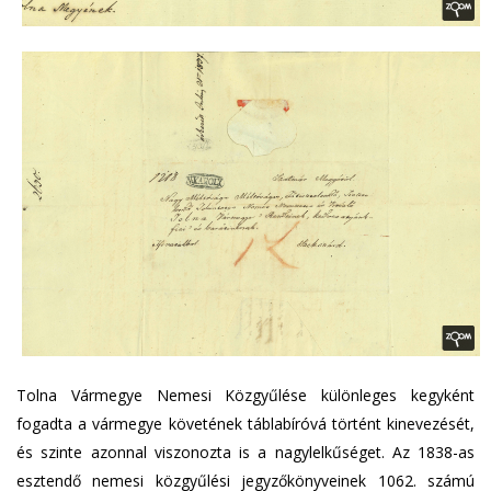
Tolna Vármegye Nemesi Közgyűlése különleges kegyként
fogadta a vármegye követének táblabíróvá történt kinevezését,
és szinte azonnal viszonozta is a nagylelkűséget. Az 1838-as
esztendő nemesi közgyűlési jegyzőkönyveinek 1062. számú