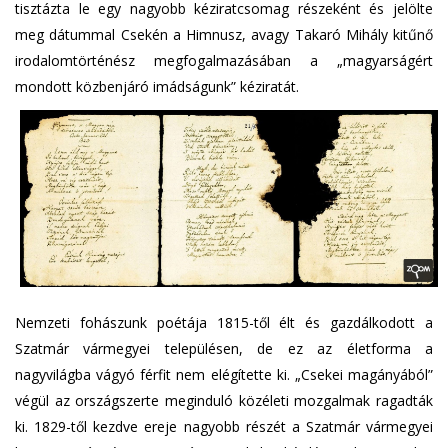
tisztázta le egy nagyobb kéziratcsomag részeként és jelölte
meg dátummal Csekén a Himnusz, avagy Takaró Mihály kitűnő
irodalomtörténész megfogalmazásában a „magyarságért
mondott közbenjáró imádságunk” kéziratát.
Nemzeti fohászunk poétája 1815-től élt és gazdálkodott a
Szatmár vármegyei településen, de ez az életforma a
nagyvilágba vágyó férfit nem elégítette ki. „Csekei magányából”
végül az országszerte meginduló közéleti mozgalmak ragadták
ki. 1829-től kezdve ereje nagyobb részét a Szatmár vármegyei