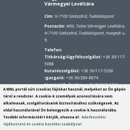
Vármegyei Levéltára
Cím:
H-7100 Szekszárd, Tudásközpont
Postacím:
MNL Tolna Vármegyei Levéltára,
H-7100 Szekszárd, Tudásközpont, Hunyadi u.
9.
Telefon:
Titkárság/ügyfélszolgálat:
+36 30/117-
5088
Kutatószolgálat:
+36 30/117-5206
I
gazgató:
+36 30/289-8874
Igazgatóhelyettes:
+36 30/117-5156
A MNL portál süti (cookie) fájlokat használ, melyeket az Ön gépén
Hivatali kapu
tárol a rendszer. A cookie-k személyek azonosítására nem
KRID: 567314100
alkalmasak, szolgáltatásaink biztosításához szükségesek. Az
Központi Érkeztetési Rendszer (KÉR)
oldal használatával Ön beleegyezik a cookie-k használatába.
azonosító: MNL TVL
További információért kérjük, olvassa el:
Adatkezelési
KRID: 113809158
tájékoztató és cookie kezelési szabályzat