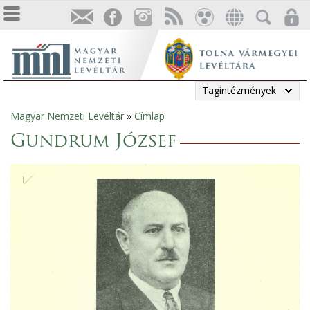
Tagintézmények
Magyar Nemzeti Levéltár
»
Címlap
Jelenlegi
Gundrum József
hely