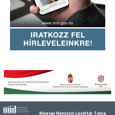
Magyar Nemzeti Levéltár Tolna