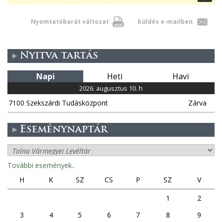
Nyomtatóbarát változat
küldés e-mailben
Nyitva tartás
Napi
Heti
Havi
2026. augusztus 10. h
7100 Szekszárdi Tudásközpont
Zárva
Eseménynaptár
További események..
H
K
SZ
CS
P
SZ
V
1
2
3
4
5
6
7
8
9