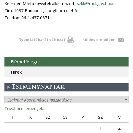
Kelemen Márta ügyviteli alkalmazott,
szkk@mnl.gov.hu
(
Cím: 1037 Budapest, Lángliliom u. 4-6.
l
Telefon: 06-1-437-0671
i
n
k
s
Nyomtatóbarát változat
küldés e-mailben
e
n
d
Elérhetőségek
s
Hírek
e
-
Eseménynaptár
m
a
i
További események..
l
H
K
SZ
CS
P
SZ
V
)
1
2