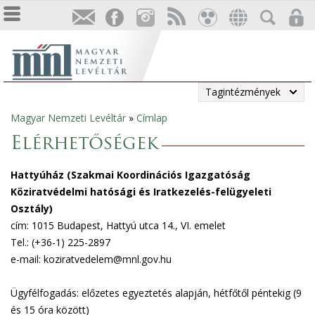
Tagintézmények
Magyar Nemzeti Levéltár
»
Címlap
Jelenlegi
Elérhetőségek
hely
Hattyúház (Szakmai Koordinációs Igazgatóság
Köziratvédelmi hatósági és Iratkezelés-felügyeleti
Osztály)
cím: 1015 Budapest, Hattyú utca 14., VI. emelet
Tel.: (+36-1) 225-2897
e-mail: koziratvedelem@mnl.gov.hu
Ügyfélfogadás: előzetes egyeztetés alapján, hétfőtől péntekig (9
és 15 óra között)