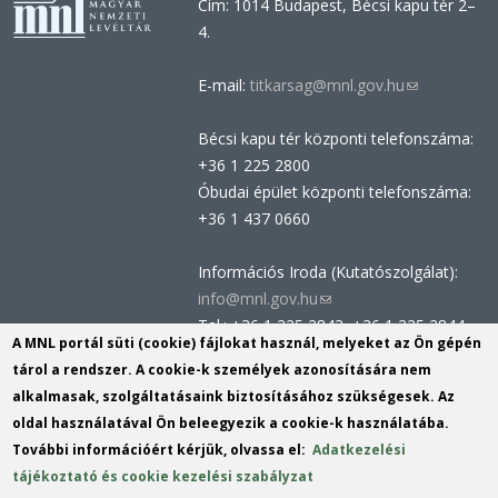
Cím: 1014 Budapest, Bécsi kapu tér 2–
4.
E-mail:
titkarsag@mnl.gov.hu
(link
sends
Bécsi kapu tér központi telefonszáma:
e-
+36 1 225 2800
mail)
Óbudai épület központi telefonszáma:
+36 1 437 0660
Információs Iroda (Kutatószolgálat):
info@mnl.gov.hu
(link
Tel.: +36 1 225 2843, +36 1 225 2844
sends
A MNL portál süti (cookie) fájlokat használ, melyeket az Ön gépén
Postacím: 1014 Budapest, Bécsi kapu
e-
tárol a rendszer. A cookie-k személyek azonosítására nem
tér 2-4.
mail)
alkalmasak, szolgáltatásaink biztosításához szükségesek. Az
Felnőttképzési nyilvántartási szám:
oldal használatával Ön beleegyezik a cookie-k használatába.
B/2020/002162
További információért kérjük, olvassa el:
Adatkezelési
Engedélyszám: E/2020/000419
tájékoztató és cookie kezelési szabályzat