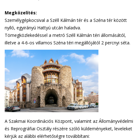
Megközelítés:
Személygépkocsival a Széll Kálmán tér és a Széna tér között
nyíló, egyirányú Hattyú utcán haladva.
Tömegközlekedéssel a metró Széll Kálmán téri állomásától,
illetve a 4-6-os villamos Széna téri megállójától 2 percnyi séta.
A Szakmai Koordinációs Központ, valamint az Állományvédelmi
és Reprográfiai Osztály részére szóló küldeményeket, leveleket
kérjük az alábbi elérhetőségre továbbítani: