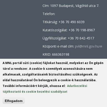
Cím: 1097 Budapest, Vágóhíd utca 7.
Telefon:
Titkárság: +36 70 490 6039
Kutatószolgálat: +36
70 198-8967
Ügyfélszolgálat: +36 70
642-4517
Központi e-mail cím:
pvl@mnl.gov.hu
(link
send
KRID: 666363198
e-
Facebook oldal:
MNL Pest Megyei
A MNL portál süti (cookie) fájlokat használ, melyeket az Ön gépén
mail)
Levéltára
tárol a rendszer. A cookie-k személyek azonosítására nem
alkalmasak, szolgáltatásaink biztosításához szükségesek. Az
Tartalomszerkesztő:
dr. Schramek
oldal használatával Ön beleegyezik a cookie-k használatába.
László
(link
További információért kérjük, olvassa el:
Adatkezelési
sends
tájékoztató és cookie kezelési szabályzat
e-
mail)
Elfogadom