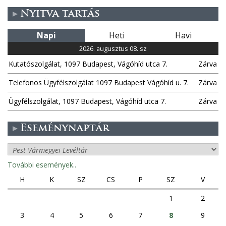
Nyitva tartás
Napi
Heti
Havi
2026. augusztus 08. sz
Kutatószolgálat, 1097 Budapest, Vágóhíd utca 7.
Zárva
Telefonos Ügyfélszolgálat 1097 Budapest Vágóhíd u. 7.
Zárva
Ügyfélszolgálat, 1097 Budapest, Vágóhíd utca 7.
Zárva
Eseménynaptár
További események..
H
K
SZ
CS
P
SZ
V
1
2
3
4
5
6
7
8
9