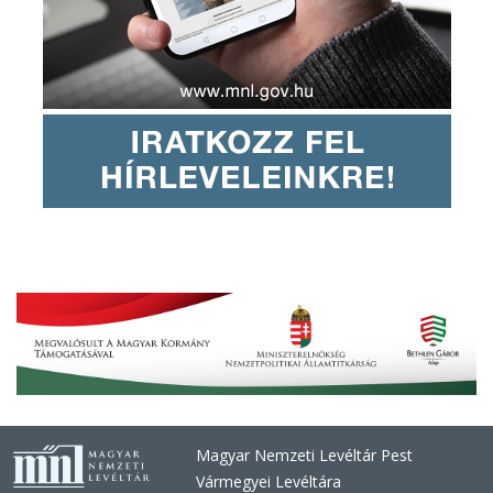
Magyar Nemzeti Levéltár Pest
Vármegyei Levéltára