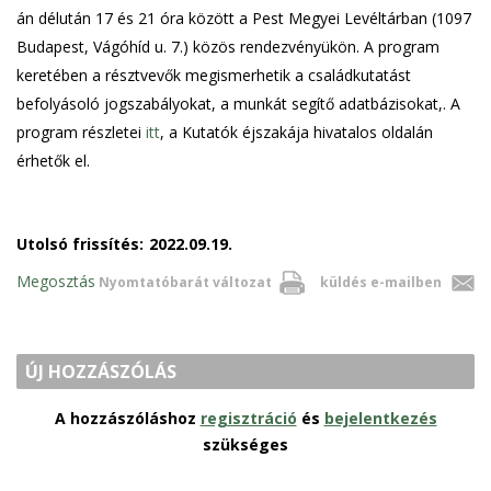
án délután 17 és 21 óra között a Pest Megyei Levéltárban (1097
Budapest, Vágóhíd u. 7.) közös rendezvényükön. A program
keretében a résztvevők megismerhetik a családkutatást
befolyásoló jogszabályokat, a munkát segítő adatbázisokat,. A
program részletei
itt
, a Kutatók éjszakája hivatalos oldalán
érhetők el.
Utolsó frissítés:
2022.09.19.
Megosztás
Nyomtatóbarát változat
küldés e-mailben
ÚJ HOZZÁSZÓLÁS
A hozzászóláshoz
regisztráció
és
bejelentkezés
szükséges