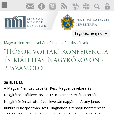
Tagintézmények
Magyar Nemzeti Levéltár
»
Címlap
»
Rendezvények
Jelenlegi
"Hősök voltak" konferencia
hely
és kiállítás Nagykőrösön -
beszámoló
2015.11.12.
A Magyar Nemzeti Levéltár Pest Megyei Levéltára és
Nagykőrösi Fióklevéltára 2015. november 25-én (szerdán)
Nagykőrösön tartotta éves levéltári napját, az Arany János
Kulturális Központban. Az I. világháborús témájú konferenciát