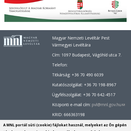
Magyar Nemzeti Levéltár Pest
Vármegyei Levéltára
Cím: 1097 Budapest, Vágóhíd utca 7.
Telefon:
Titkárság: +36 70 490 6039
Kutatószolgálat: +36
70 198-8967
Ügyfélszolgálat: +36 70
642-4517
Központi e-mail cím:
pvl@mnl.gov.hu
(link
send
KRID: 666363198
e-
Facebook oldal:
MNL Pest Megyei
A MNL portál süti (cookie) fájlokat használ, melyeket az Ön gépén
mail)