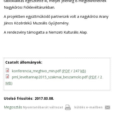
tablókiállítás egészítette ki, melyet jelenleg is megtekinthetnek
Nagykőrösi Fióklevéltárunkban.
A projektben együttműködő partnerünk volt a nagykőrösi Arany
János Közérdekű Muzeális Gyűjtemény.
A rendezvény támogatta a Nemzeti Kulturális Alap.
Csatolt állományok:
konferencia_meghivo_min.pdf
(
PDF
/ 247
kB
)
pml_leveltarinap2015_szakmai_beszamolo.pdf
(
PDF
/ 2
MB
)
Utolsó frissítés:
2017.03.08.
Megosztás
Nyomtatóbarát változat
küldés e-mailben