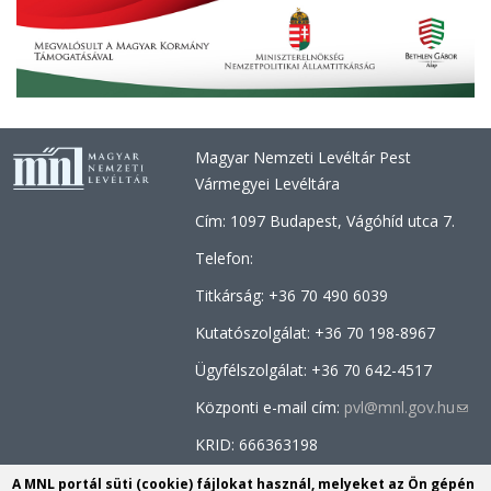
Magyar Nemzeti Levéltár Pest
Vármegyei Levéltára
Cím: 1097 Budapest, Vágóhíd utca 7.
Telefon:
Titkárság: +36 70 490 6039
Kutatószolgálat: +36
70 198-8967
Ügyfélszolgálat: +36 70
642-4517
Központi e-mail cím:
pvl@mnl.gov.hu
(link
send
KRID: 666363198
e-
Facebook oldal:
MNL Pest Megyei
A MNL portál süti (cookie) fájlokat használ, melyeket az Ön gépén
mail)