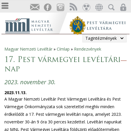
Tagintézmények
Magyar Nemzeti Levéltár
»
Címlap
»
Rendezvények
Jelenlegi
17. Pest vármegyei levéltári
hely
nap
2023. november 30.
2023.11.13.
A Magyar Nemzeti Levéltár Pest Vármegyei Levéltára és Pest
Vármegye Önkormányzata sok szeretettel meghív minden
érdkelődőt a 17. Pest vármegyei levéltári napra, amelyet 2023.
november 30-án 9 óra 30 perces kezdettel. Levéltári napunkat
az MNL Pest Vármegyei Levéltára földszinti előadótermében