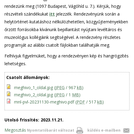
rendezünk meg (1097 Budapest, Vágóhíd u. 7.). Kérjük, hogy
részvételi szándékukat
itt
jelezzék. Rendezvényünk során a
helytörténet-kutatáshoz nélkülözhetetlen, közgyűjteményekben
őrzött forrásokba kívánunk bepillantást nyújtani levéltáros és
muzeológus kollégáink segítségével. A rendezvény részletes
programját az alábbi csatolt fájlokban találhatják meg.
Felhívjuk figyelmüket, hogy a rendezvényen kép és hangrögzítés
lehetséges.
Csatolt állományok:
meghivo_1_oldal.jpg
(
JPEG
/ 967
kB
)
meghivo_2_oldal.jpg
(
JPEG
/ 1
MB
)
mnl-pvl-20231130-meghivo.pdf
(
PDF
/ 517
kB
)
Utolsó frissítés:
2023.11.21.
Megosztás
Nyomtatóbarát változat
küldés e-mailben