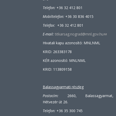
Telefon:
+36 32 412 801
Mobiltelefon:
+36 30 836 4015
Telefax:
+36 32 412 801
E-mail:
titkarsag.nograd@mnl.gov.hu
(link
sends
Hivatali kapu azonosító: MNLNML
e-
KRID: 263383178
mail)
KÉR azonosító: MNLNML
KRID: 113809158
Balassagyarmati részleg
Postacím:
2660, Balassagyarmat,
Hétvezér út 26.
Telefon:
+36 35 300 745