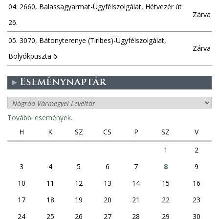
04. 2660, Balassagyarmat-Ügyfélszolgálat, Hétvezér út
Zárva
26.
05. 3070, Bátonyterenye (Tiribes)-Ügyfélszolgálat,
Zárva
Bolyókpuszta 6.
Eseménynaptár
További események..
H
K
SZ
CS
P
SZ
V
1
2
3
4
5
6
7
8
9
10
11
12
13
14
15
16
17
18
19
20
21
22
23
24
25
26
27
28
29
30