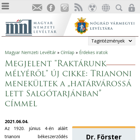
Tagintézmények
Magyar Nemzeti Levéltár
»
Címlap
»
Érdekes iratok
Jelenlegi
Megjelent "Raktárunk
hely
mélyéről" új cikke: Trianoni
menekültek a „határvárossá
lett Salgótarjánban”
címmel
2021.06.04.
Az 1920. június 4-én aláírt
Dr. Förster
trianoni békeszerződés