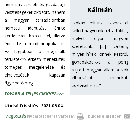
nemcsak területi és gazdasági
Kálmán
veszteségeket okozott, hanem
a magyar társadalomban
„sokan voltunk, akiknek el
nemzeti identitást érintő
kellett hagynunk azt a földet,
kérdéseket hozott fel, illetve
melyet olyan nagyon
érintette a mindennapokat is.
szerettünk. […] vártam,
Ez legjobban a megszállt
milyen hírek jönnek Pestről,
területekről érkező menekültek
gondoskodik-e a porig
tömeges megjelenése és
sújtott magyar állam a sok
elhelyezésük kapcsán
elbocsátott menekült
figyelhető meg....
tisztviselőről...."
TOVÁBB A TELJES CIKKHEZ>>>
Utolsó frissítés:
2021.06.04.
Megosztás
Nyomtatóbarát változat
küldés e-mailben