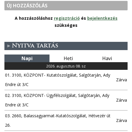
ÚJ HOZZÁSZÓLÁS
A hozzászóláshoz
regisztráció
és
bejelentkezés
szükséges
Nyitva tartás
Napi
Heti
Havi
2026. augusztus 08. sz
01. 3100, KÖZPONT- Kutatószolgálat, Salgótarján, Ady
Zárva
Endre út 3/C
02. 3100, KÖZPONT- Ügyfélszolgálat, Salgótarján, Ady
Zárva
Endre út 3/C
03. 2660, Balassagyarmat-Kutatószolgálat, Hétvezér út
Zárva
26.