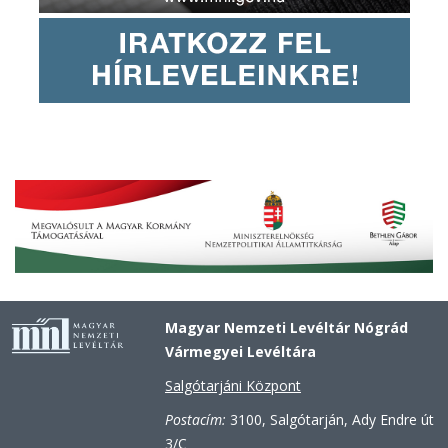
Magyar Nemzeti Levéltár Nógrád
Vármegyei Levéltára
Salgótarjáni Központ
Postacím:
3100, Salgótarján, Ady Endre út
3/C