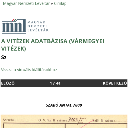
Magyar Nemzeti Levéltár
»
Címlap
Jelenlegi
hely
A VITÉZEK ADATBÁZISA (VÁRMEGYEI
VITÉZEK)
Sz
Vissza a virtuális kiállításokhoz
ELŐZŐ
1
/
41
KÖVETKEZŐ
SZABÓ ANTAL 7800