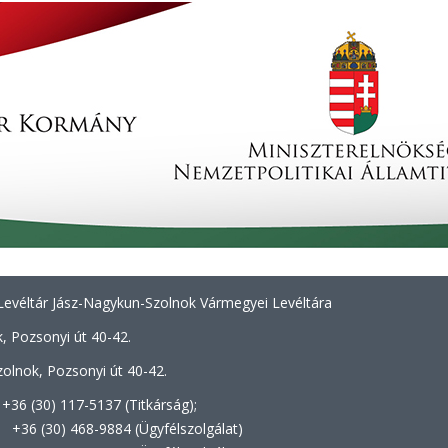
evéltár Jász-Nagykun-Szolnok Vármegyei Levéltára
, Pozsonyi út 40-42.
olnok, Pozsonyi út 40-42.
+36 (30) 117-5137 (Titkárság);
8-9884 (Ügyfélszolgálat)