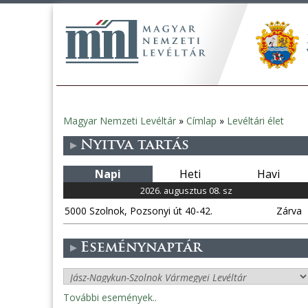
Magyar Nemzeti Levéltár
»
Címlap
»
Levéltári élet
Jelenlegi
Nyitva tartás
hely
Napi
Heti
Havi
2026. augusztus 08. sz
5000 Szolnok, Pozsonyi út 40-42.
Zárva
Eseménynaptár
További események..