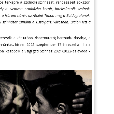
os térképre a szolnoki színházat, rendezéseit sokszor,
ly a Nemzeti Színházba került, hitelesítették szolnoki
ab, a Három nővér, az Athéni Timon meg a Boldogtalanok.
színházat csinálni a Tisza-parti városban. Etalon lett a
eresők; a két utóbbi ősbemutató) harmadik darabja, a
ennünket, hiszen 2021. szeptember 17-én ezzel a – ha a
al kezdődik a Szigligeti Színház 2021/2022-es évada –