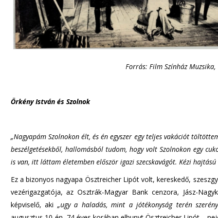
Forrás: Film Színház Muzsika,
Örkény István és Szolnok
„Nagyapám Szolnokon élt, és én egyszer egy teljes vakációt töltöttem 
beszélgetésekből, hallomásból tudom, hogy volt Szolnokon egy cuko
is van, itt láttam életemben először igazi szecskavágót. Kézi hajtású
Ez a bizonyos nagyapa Ösztreicher Lipót volt, kereskedő, szeszg
vezérigazgatója, az Osztrák-Magyar Bank cenzora, Jász-Nagyk
képviselő, aki
„ugy a haladás, mint a jótékonyság terén szerén
augusztus 10-én, 74 éves korában elhunyt Ösztreicher Lipót – nejé