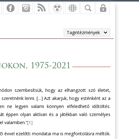
Tagintézmények
okon, 1975-2021
 módon szembesítsük, hogy az elhangzott szó életet,
szeretnénk lenni. […] Azt akarjuk, hogy esténként az a
n ne legyen valami könnyen elfeledhető időtöltés.
áját éppen olyan aktívan és a játékban való személyes
fel valamiben.”
[1]
45 évvel ezelőtti mondatai ma is megfontolásra méltók.