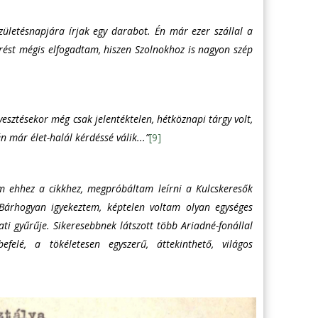
zületésnapjára írjak egy darabot. Én már ezer szállal a
érést mégis elfogadtam, hiszen Szolnokhoz is nagyon szép
vesztésekor még csak jelentéktelen, hétköznapi tárgy volt,
 már élet-halál kérdéssé válik...”
[9]
m ehhez a cikkhez, megpróbáltam leírni a Kulcskeresők
Bárhogyan igyekeztem, képtelen voltam olyan egységes
ti gyűrűje. Sikeresebbnek látszott több Ariadné-fonállal
felé, a tökéletesen egyszerű, áttekinthető, világos