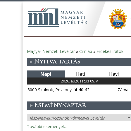
Magyar Nemzeti Levéltár
»
Címlap
»
Érdekes iratok
Jelenlegi
Nyitva tartás
hely
Napi
Heti
Havi
2026. augusztus 09. v
5000 Szolnok, Pozsonyi út 40-42.
Zárva
Eseménynaptár
További események..