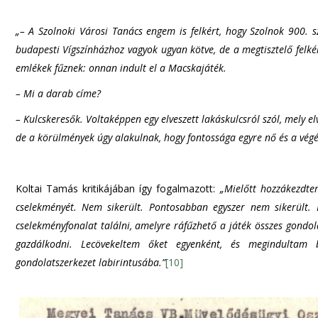
„– A Szolnoki Városi Tanács engem is felkért, hogy Szolnok 900. s
budapesti Vígszínházhoz vagyok ugyan kötve, de a megtisztelő felk
emlékek fűznek: onnan indult el a Macskajáték.
– Mi a darab címe?
– Kulcskeresők. Voltaképpen egy elveszett lakáskulcsról szól, mely el
de a körülmények úgy alakulnak, hogy fontossága egyre nő és a végén
Koltai Tamás kritikájában így fogalmazott:
„Mielőtt hozzákezdte
cselekményét. Nem sikerült. Pontosabban egyszer nem sikerült. 
cselekményfonalat találni, amelyre ráfűzhető a játék összes gondola
gazdálkodni. Lecövekeltem őket egyenként, és megindultam be
gondolatszerkezet labirintusába.”
[10]