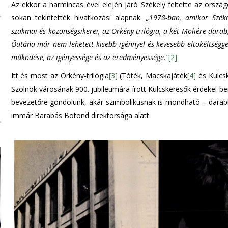
Az ekkor a harmincas évei elején járó Székely feltette az ország
sokan tekintették hivatkozási alapnak.
„1978-ban, amikor Széke
szakmai és közönségsikerei, az Örkény-trilógia, a két Moliére-dar
Őutána már nem lehetett kisebb igénnyel és kevesebb eltökéltséggel 
működése, az igényessége és az eredményessége.”
[2]
Itt és most az Örkény-trilógia
[3]
(Tóték, Macskajáték
[4]
és Kulcsk
Szolnok városának 900. jubileumára írott Kulcskeresők érdekel b
bevezetőre gondolunk, akár szimbolikusnak is mondható – darabb
immár Barabás Botond direktorsága alatt.