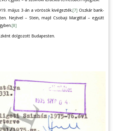
1919. május 3-án a vörösök kivégezték.
[7]
Oszkár bank-
en. Nejével – Stein, majd Csobaji Margittal – együtt
ügyben.
[8]
szként dolgozott Budapesten.