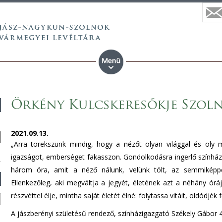
Örkény Kulcskeresőkje Szoln
2021.09.13.
„Arra törekszünk mindig, hogy a nézőt olyan világgal és oly
igazságot, emberséget fakasszon. Gondolkodásra ingerlő színház 
három óra, amit a néző nálunk, velünk tölt, az semmiképpe
Ellenkezőleg, aki megváltja a jegyét, életének azt a néhány ór
részvéttel élje, mintha saját életét élné: folytassa vitáit, oldódjék 
A jászberényi születésű rendező, színházigazgató Székely Gábor 