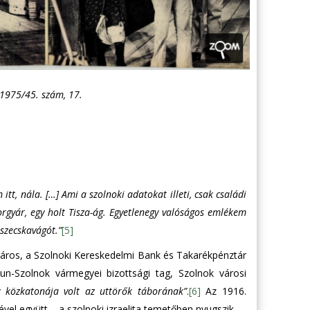
 1975/45. szám, 17.
itt, nála. […] Ami a szolnoki adatokat illeti, csak családi
rgyár, egy holt Tisza-ág. Egyetlenegy valóságos emlékem
 szecskavágót.”
[5]
yáros, a Szolnoki Kereskedelmi Bank és Takarékpénztár
un-Szolnok vármegyei bizottsági tag, Szolnok városi
y közkatonája volt az uttörők táborának”
.
[6]
Az 1916.
vel együtt – a szolnoki izraelita temetőben nyugszik.