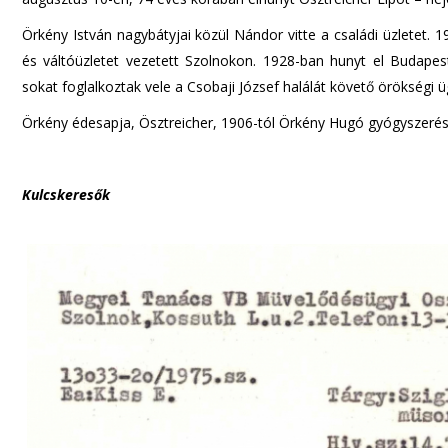
Örkény István nagybátyjai közül Nándor vitte a családi üzletet. 
és váltóüzletet vezetett Szolnokon. 1928-ban hunyt el Budapest
sokat foglalkoztak vele a Csobaji József halálát követő örökségi 
Örkény édesapja, Ösztreicher, 1906-tól Örkény Hugó gyógyszeré
Kulcskeresők