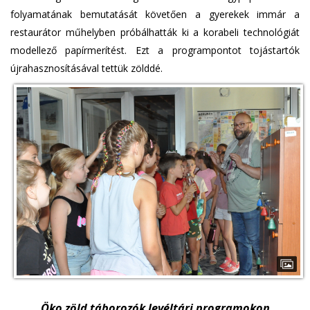
folyamatának bemutatását követően a gyerekek immár a
restaurátor műhelyben próbálhatták ki a korabeli technológiát
modellező papírmerítést. Ezt a programpontot tojástartók
újrahasznosításával tettük zölddé.
Öko zöld táborozók levéltári programokon