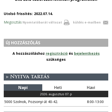
Utolsó frissítés:
2022.07.14.
Megosztás
Nyomtatóbarát változat
küldés e-mailben
ÚJ HOZZÁSZÓLÁS
A hozzászóláshoz
regisztráció
és
bejelentkezés
szükséges
Nyitva tartás
Napi
Heti
Havi
2026. augusztus 07. p
5000 Szolnok, Pozsonyi út 40-42.
8:00-13:00