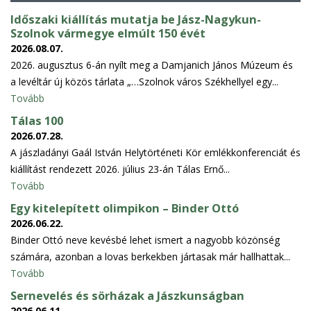
Időszaki kiállítás mutatja be Jász-Nagykun-
Szolnok vármegye elmúlt 150 évét
2026.08.07.
2026. augusztus 6-án nyílt meg a Damjanich János Múzeum és
a levéltár új közös tárlata „…Szolnok város Székhellyel egy...
Tovább
Tálas 100
2026.07.28.
A jászladányi Gaál István Helytörténeti Kör emlékkonferenciát és
kiállítást rendezett 2026. július 23-án Tálas Ernő...
Tovább
Egy kitelepített olimpikon – Binder Ottó
2026.06.22.
Binder Ottó neve kevésbé lehet ismert a nagyobb közönség
számára, azonban a lovas berkekben jártasak már hallhattak...
Tovább
Sernevelés és sörházak a Jászkunságban
2026.06.11.