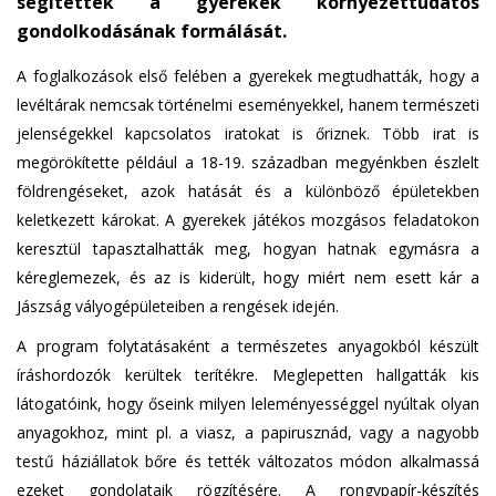
segítették a gyerekek környezettudatos
gondolkodásának formálását.
A foglalkozások első felében a gyerekek megtudhatták, hogy a
levéltárak nemcsak történelmi eseményekkel, hanem természeti
jelenségekkel kapcsolatos iratokat is őriznek. Több irat is
megörökítette például a 18-19. században megyénkben észlelt
földrengéseket, azok hatását és a különböző épületekben
keletkezett károkat. A gyerekek játékos mozgásos feladatokon
keresztül tapasztalhatták meg, hogyan hatnak egymásra a
kéreglemezek, és az is kiderült, hogy miért nem esett kár a
Jászság vályogépületeiben a rengések idején.
A program folytatásaként a természetes anyagokból készült
íráshordozók kerültek terítékre. Meglepetten hallgatták kis
látogatóink, hogy őseink milyen leleményességgel nyúltak olyan
anyagokhoz, mint pl. a viasz, a papirusznád, vagy a nagyobb
testű háziállatok bőre és tették változatos módon alkalmassá
ezeket gondolataik rögzítésére. A rongypapír-készítés