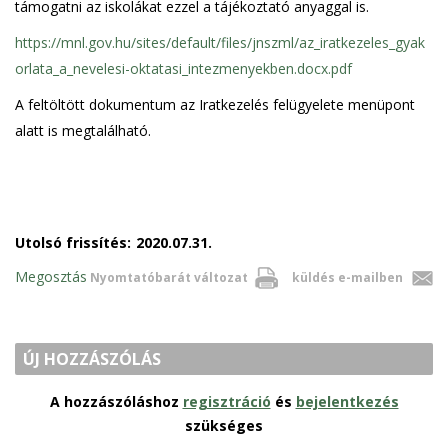
támogatni az iskolákat ezzel a tájékoztató anyaggal is.
https://mnl.gov.hu/sites/default/files/jnszml/az_iratkezeles_gyak
orlata_a_nevelesi-oktatasi_intezmenyekben.docx.pdf
A feltöltött dokumentum az Iratkezelés felügyelete menüpont
alatt is megtalálható.
Utolsó frissítés:
2020.07.31.
Megosztás
Nyomtatóbarát változat
küldés e-mailben
ÚJ HOZZÁSZÓLÁS
A hozzászóláshoz
regisztráció
és
bejelentkezés
szükséges