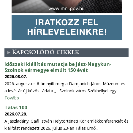
Kapcsolódó cikkek
Időszaki kiállítás mutatja be Jász-Nagykun-
Szolnok vármegye elmúlt 150 évét
2026.08.07.
2026. augusztus 6-án nyílt meg a Damjanich János Múzeum és
a levéltár új közös tárlata „…Szolnok város Székhellyel egy...
Tovább
Tálas 100
2026.07.28.
A jászladányi Gaál István Helytörténeti Kör emlékkonferenciát és
kiállítást rendezett 2026. július 23-án Tálas Ernő...