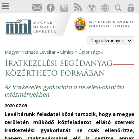
Tagintézmények
Magyar Nemzeti Levéltár
»
Címlap
»
Újdonságok
Jelenlegi
Iratkezelési segédanyag
hely
közérthető formában
Az iratkezelés gyakorlata a nevelési-oktatási
intézményekben
2020.07.09.
Levéltárunk feladatai közé tartozik, hogy a megye
területén működő közfeladatot ellátó szervek
iratkezelési gyakorlatát ne csak ellenőrizze,
hanem szaktanácsaival elő is segítse annak