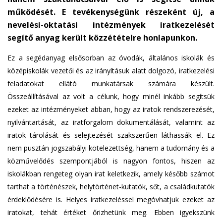
működését. E tevékenységünk részeként új, a
nevelési-oktatási intézmények iratkezelését
segítő anyag került közzétételre honlapunkon.
Ez a segédanyag elsősorban az óvodák, általános iskolák és
középiskolák vezetői és az irányításuk alatt dolgozó, iratkezelési
feladatokat ellátó munkatársak számára készült.
Összeállításával az volt a célunk, hogy minél inkább segítsük
ezeket az intézményeket abban, hogy az iratok rendszerezését,
nyilvántartását, az iratforgalom dokumentálását, valamint az
iratok tárolását és selejtezését szakszerűen láthassák el. Ez
nem pusztán jogszabályi kötelezettség, hanem a tudomány és a
közművelődés szempontjából is nagyon fontos, hiszen az
iskolákban rengeteg olyan irat keletkezik, amely később számot
tarthat a történészek, helytörténet-kutatók, sőt, a családkutatók
érdeklődésére is. Helyes iratkezeléssel megóvhatjuk ezeket az
iratokat, tehát értéket őrizhetünk meg. Ebben igyekszünk