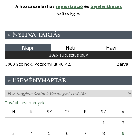
A hozzászóláshoz
regisztráció
és
bejelentkezés
szükséges
Nyitva tartás
Napi
Heti
Havi
2026. augusztus 09. v
5000 Szolnok, Pozsonyi út 40-42.
Zárva
Eseménynaptár
További események..
H
K
SZ
CS
P
SZ
V
1
2
3
4
5
6
7
8
9