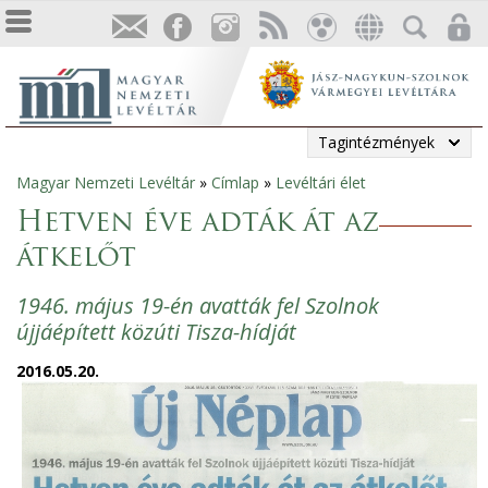
Tagintézmények
Magyar Nemzeti Levéltár
»
Címlap
»
Levéltári élet
Jelenlegi
Hetven éve adták át az
hely
átkelőt
1946. május 19-én avatták fel Szolnok
újjáépített közúti Tisza-hídját
2016.05.20.