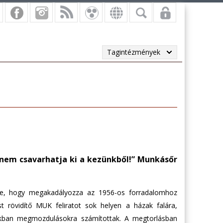
Tagintézmények
 nem csavarhatja ki a kezünkből!” Munkásőr
tre, hogy megakadályozza az 1956-os forradalomhoz
st rövidítő MUK feliratot sok helyen a házak falára,
okban megmozdulásokra számítottak. A megtorlásban