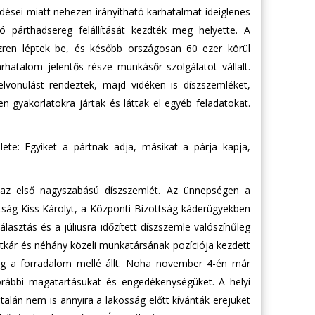
dései miatt nehezen irányítható karhatalmat ideiglenes
ó párthadsereg felállítását kezdték meg helyette. A
ren léptek be, és később országosan 60 ezer körül
rhatalom jelentős része munkásőr szolgálatot vállalt.
lvonulást rendeztek, majd vidéken is díszszemléket,
gyakorlatokra jártak és láttak el egyéb feladatokat.
ete: Egyiket a pártnak adja, másikat a párja kapja,
 az első nagyszabású díszszemlét. Az ünnepségen a
ttság Kiss Károlyt, a Központi Bizottság káderügyekben
álasztás és a júliusra időzített díszszemle valószínűleg
tkár és néhány közeli munkatársának pozíciója kezdett
ag a forradalom mellé állt. Noha november 4-én már
orábbi magatartásukat és engedékenységüket. A helyi
talán nem is annyira a lakosság előtt kívánták erejüket