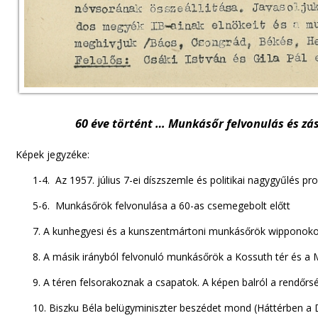
60 éve történt … Munkásőr felvonulás és zá
Képek jegyzéke:
1-4. Az 1957. július 7-ei díszszemle és politikai nagygyűlés pr
5-6. Munkásőrök felvonulása a 60-as csemegebolt előtt
7. A kunhegyesi és a kunszentmártoni munkásőrök wipponoko
8. A másik irányból felvonuló munkásőrök a Kossuth tér és a 
9. A téren felsorakoznak a csapatok. A képen balról a rendőr
10. Biszku Béla belügyminiszter beszédet mond (Háttérben 