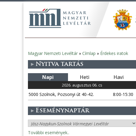
Magyar Nemzeti Levéltár
»
Címlap
»
Érdekes iratok
Jelenlegi
Nyitva tartás
hely
Napi
Heti
Havi
2026. augusztus 06. cs
5000 Szolnok, Pozsonyi út 40-42.
8:00-15:30
Eseménynaptár
További események..