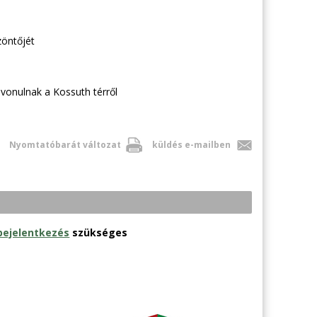
zöntőjét
vonulnak a Kossuth térről
Nyomtatóbarát változat
küldés e-mailben
bejelentkezés
szükséges