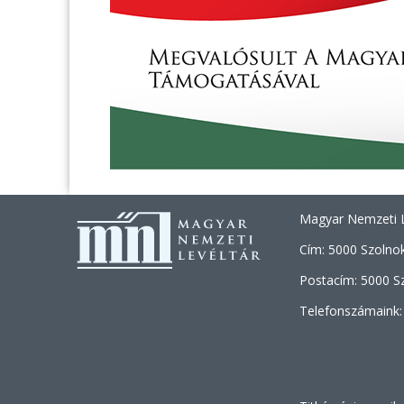
Magyar Nemzeti L
Cím: 5000 Szolnok
Postacím: 5000 Sz
Telefonszámaink: 
+36 (30) 46
+36 (70) 49
+36 (30) 46