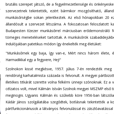
brutális szerepet játszó, de a fegyelmezetlensége és önkényeske
szervezetnek tekintették, ezért bármikor mozgósítható, álland
munkásőrségbe sokan jelentkeztek. Az első hónapokban 20 ez
állandósult a szervezet létszáma. A fokozatosan feloszlatott ka
Budapesten tízezer munkásőrrel márciusban erődemonstráló fe
tömeges meneteléseket tartottak. A munkásőrök szabadidejükben 
Indulójukban patetikus módon így énekelték meg életüket:
"Munkásőrnek egy baja, így van-e, Mért nincs három élete, él
Harmadikkal egy a fegyvere, Hej!"
Szolnokon kissé megkésve, 1957. július 7-én rendezték meg
rendőrség karhatalmista százada is felvonult. A megyei pártbizo
illetékes titkárát szerette volna felkérni ünnepi szónoknak. Ez a v
célzatos volt, mivel Kálmán István Szolnok megyei MSZMP első ti
meginogni. Ugyanis Kálmán és szűkebb köre 1956-ban látszól
Kádár János szolgálatába szegődtek, botlásnak tekintették a k
pártfunkcionáriusok a látványos felvonulással és zászlóavatással 