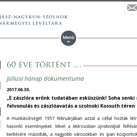
60 éve történt …
Júliusi hónap dokumentuma
2017.06.30.
„E zászlóra erőnk tudatában esküszünk! Soha senki
felvonulás és zászlóavatás a szolnoki Kossuth téren
A munkásőrséget 1957 februárjában azzal a céllal hozták lé
hasonló eseményeket. Mivel a
Márciusban újrakezdjük
felhívá
kerítésére mázolták, a nagyobb városokban és ipari központ