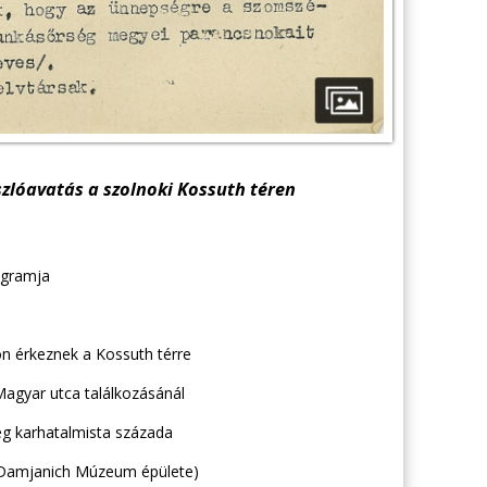
szlóavatás a szolnoki Kossuth téren
ogramja
n érkeznek a Kossuth térre
Magyar utca találkozásánál
ség karhatalmista százada
a Damjanich Múzeum épülete)