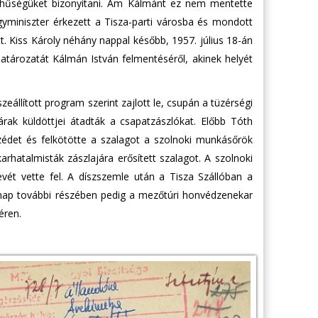
 a hűségüket bizonyítani. Ám Kálmánt ez nem mentette
ügyminiszter érkezett a Tisza-parti városba és mondott
t. Kiss Károly néhány nappal később, 1957. július 18-án
határozatát Kálmán István felmentéséről, akinek helyét
eállított program szerint zajlott le, csupán a tüzérségi
rak küldöttjei átadták a csapatzászlókat. Előbb Tóth
édet és felkötötte a szalagot a szolnoki munkásőrök
rhatalmisták zászlajára erősített szalagot. A szolnoki
vét vette fel. A díszszemle után a Tisza Szállóban a
 nap további részében pedig a mezőtúri honvédzenekar
éren.