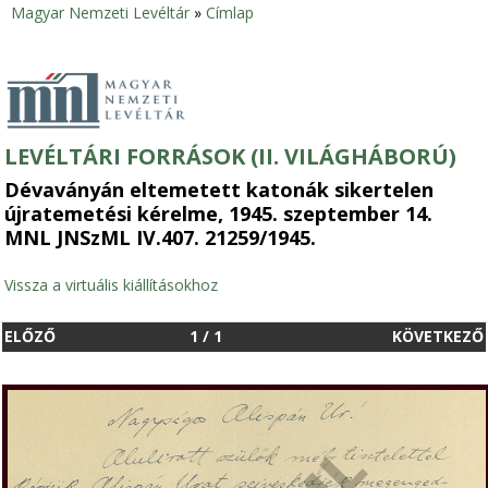
Magyar Nemzeti Levéltár
»
Címlap
Jelenlegi
hely
LEVÉLTÁRI FORRÁSOK (II. VILÁGHÁBORÚ)
Dévaványán eltemetett katonák sikertelen
újratemetési kérelme, 1945. szeptember 14.
MNL JNSzML IV.407. 21259/1945.
Vissza a virtuális kiállításokhoz
ELŐZŐ
1
/
1
KÖVETKEZŐ