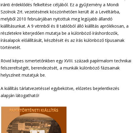
iránti érdeklődés felkeltése céljából. Ez a gyűjtemény a Mondi
Szolnok Zrt. vezetésének köszönhetően került át a Levéltárba,
melyből 2010 februárjában nyitottuk meg legújabb állandó
kiállításunkat. A 9 vitrinből és 8 tablóból álló kiállítás aprólékosan, a
részletekre kiterjedően mutatja be a különböző íráshordozók,
írásalapok előállítását, készítését és az írás különböző típusainak
történetét.
Rövid képes ismertetőnkben egy XVIII. századi papírmalom technikai
felszereltségét, berendezését, a munkák különböző fázisainak
helyszíneit mutatjuk be.
A kiállítás tárlatvezetéssel egybekötve, előzetes bejelentkezés
alapján látogatható!