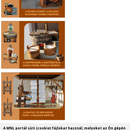
A MNL portál süti (cookie) fájlokat használ, melyeket az Ön gépén