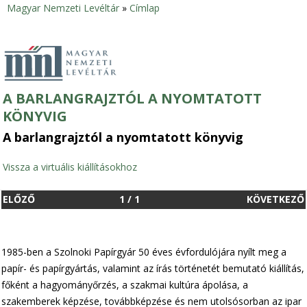
Magyar Nemzeti Levéltár
»
Címlap
Jelenlegi
hely
A BARLANGRAJZTÓL A NYOMTATOTT
KÖNYVIG
A barlangrajztól a nyomtatott könyvig
Vissza a virtuális kiállításokhoz
ELŐZŐ
1
/
1
KÖVETKEZŐ
1985-ben a Szolnoki Papírgyár 50 éves évfordulójára nyílt meg a
papír- és papírgyártás, valamint az írás történetét bemutató kiállítás,
főként a hagyományőrzés, a szakmai kultúra ápolása, a
szakemberek képzése, továbbképzése és nem utolsósorban az ipar