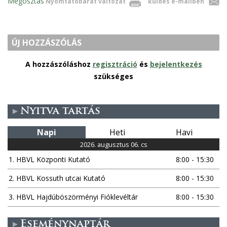
Megosztás
Nyomtatóbarát változat
küldés e-mailben
ÚJ HOZZÁSZÓLÁS
A hozzászóláshoz
regisztráció
és
bejelentkezés
szükséges
Nyitva tartás
Napi
Heti
Havi
2026. augusztus 06. cs
1. HBVL Központi Kutató
8:00 - 15:30
2. HBVL Kossuth utcai Kutató
8:00 - 15:30
3. HBVL Hajdúböszörményi Fióklevéltár
8:00 - 15:30
Eseménynaptár