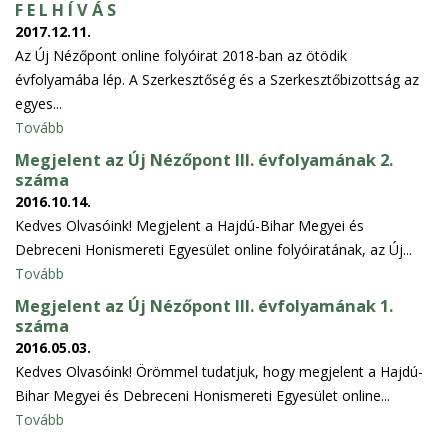
F E L H Í V Á S
2017.12.11.
Az Új Nézőpont online folyóirat 2018-ban az ötödik
évfolyamába lép. A Szerkesztőség és a Szerkesztőbizottság az
egyes...
Tovább
Megjelent az Új Nézőpont III. évfolyamának 2.
száma
2016.10.14.
Kedves Olvasóink! Megjelent a Hajdú-Bihar Megyei és
Debreceni Honismereti Egyesület online folyóiratának, az Új...
Tovább
Megjelent az Új Nézőpont III. évfolyamának 1.
száma
2016.05.03.
Kedves Olvasóink! Örömmel tudatjuk, hogy megjelent a Hajdú-
Bihar Megyei és Debreceni Honismereti Egyesület online...
Tovább