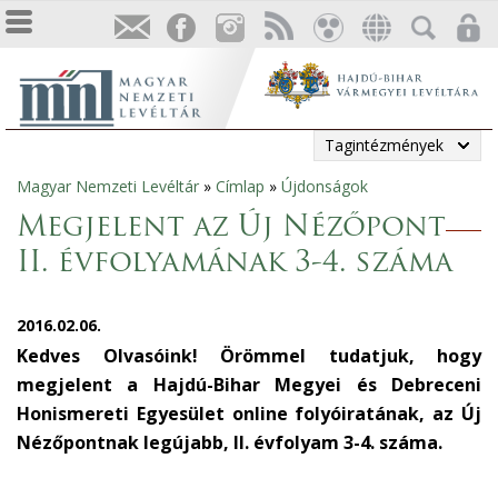
Tagintézmények
Magyar Nemzeti Levéltár
»
Címlap
»
Újdonságok
Jelenlegi
Megjelent az Új Nézőpont
hely
II. évfolyamának 3-4. száma
2016.02.06.
Kedves Olvasóink! Örömmel tudatjuk, hogy
megjelent a Hajdú-Bihar Megyei és Debreceni
Honismereti Egyesület online folyóiratának, az Új
Nézőpontnak legújabb, II. évfolyam 3-4. száma.